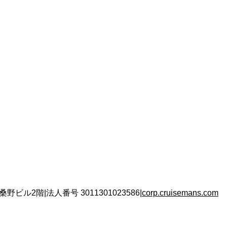
 桑野ビル2階
|
法人番号
3011301023586
|
corp.cruisemans.com