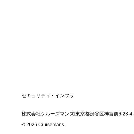
総合旅行業務取扱管理者
資格保有
適格請求書発行事業者
T3011301023586
SSL/TLS暗号化通信
セキュリティ・インフラ
株式会社クルーズマンズ
|
東京都渋谷区神宮前6-23-4
©
2026
Cruisemans.