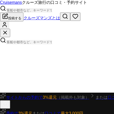
Cruisemans
クルーズ旅行の口コミ・予約サイト
クルーズマンズとは
投稿する
サイトからの予約で
3%還元
（掲載外も対象）
または
口
予約で
3%還元
または
口コミで
最大3,000円