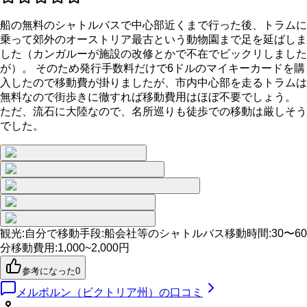
船の無料のシャトルバスで中心部近くまで行った後、トラムに
乗って郊外のオーストリア最古という動物園まで足を延ばしま
した（カンガルーが施設の改修とかで不在でビックリしました
が）。 そのため発行手数料だけで6ドルのマイキーカードを購
入したので移動費が掛りましたが、市内中心部を走るトラムは
無料なので街歩きに徹すれば移動費用はほぼ不要でしょう。
ただ、流石に大陸なので、名所巡りも徒歩での移動は厳しそう
でした。
観光
:
自分で
移動手段
:
船会社等のシャトルバス
移動時間
:
30〜60
分
移動費用
:
1,000~2,000円
参考になった
0
メルボルン（ビクトリア州）
の口コミ