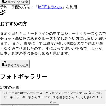
参考になった
0
予約・手配の方法：
「
IACEトラベル
」を利用
おすすめの方
５泊６日とキュナードラインの中ではショートクルーズなので
チョット高級感のあるクルーズを楽しみたい方には良いと思い
ます。 また、真夏にしては緯度が高い地域なので予想より暑
くなく過ごせましたので、年によって違いがあるでしょうが、
日本と真逆の季節を楽しめると思います。
参考になった
0
フォトギャラリー
17
枚の写真
シドニー港のオーバーシーズ・パッセンジャー・ターミナルの入口です。
サーキュラーキー駅からスーツケースを引きながらゆっくり歩いて１０
分…