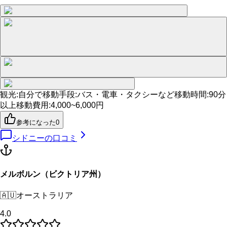
観光
:
自分で
移動手段
:
バス・電車・タクシーなど
移動時間
:
90分
以上
移動費用
:
4,000~6,000円
参考になった
0
シドニー
の口コミ
メルボルン（ビクトリア州）
🇦🇺
オーストラリア
4.0