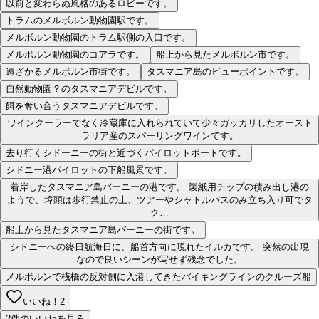
以前と変わらぬ風格のあるロビーです。
トラムのメルボルン動物園駅です。
メルボルン動物園のトラム駅側の入口です。
メルボルン動物園のコアラです。
船上から見たメルボルン市です。
遠ざかるメルボルン市街です。
タスマニア島のビューポイントです。
自然動物園？のタスマニアデビルです。
餌を奪い合うタスマニアデビルです。
ワインクーラーでなく冷蔵庫に入れられていて少々ガッカリしたオースト
ラリア産のスパーリングワインです。
去り行くシドーニーの街と近づくパイロットボートです。
シドニー港パイロットの下船風景です。
着岸したタスマニア島バーニーの港です。 製紙用チップの積み出し港の
ようで、埠頭は歩行禁止の上、ツアーやシャトルバスのみ立ち入り可でタ
ク…
船上から見たタスマニア島バーニーの街です。
シドニーへの終日航海日に、船首方向に現れたイルカです。 突然の出現
なので良いシーンが写せず残念でした。
メルボルンで桟橋の反対側に入港してきたバイキングラインのクルーズ船
いいね！
2
2件のいいねを見る