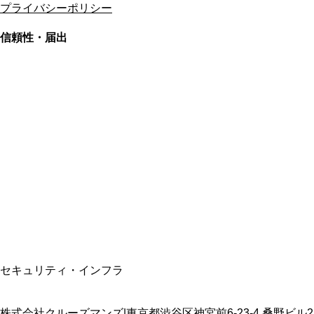
プライバシーポリシー
信頼性・届出
総合旅行業務取扱管理者
資格保有
適格請求書発行事業者
T3011301023586
SSL/TLS暗号化通信
セキュリティ・インフラ
株式会社クルーズマンズ
|
東京都渋谷区神宮前6-23-4 桑野ビル2