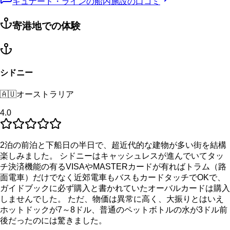
キュナード・ラインの船内施設の口コミ
寄港地での体験
シドニー
🇦🇺
オーストラリア
4.0
2泊の前泊と下船日の半日で、超近代的な建物が多い街を結構
楽しみました。 シドニーはキャッシュレスが進んでいてタッ
チ決済機能の有るVISAやMASTERカードが有ればトラム（路
面電車）だけでなく近郊電車もバスもカードタッチでOKで、
ガイドブックに必ず購入と書かれていたオーバルカードは購入
しませんでした。 ただ、物価は異常に高く、大振りとはいえ
ホットドックが7～8ドル、普通のペットボトルの水が3ドル前
後だったのには驚きました。