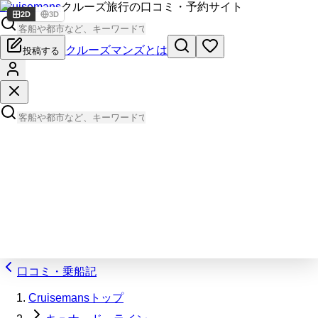
Cruisemans
クルーズ旅行の口コミ・予約サイト
2D
3D
クルーズマンズとは
投稿する
口コミ・乗船記
Cruisemansトップ