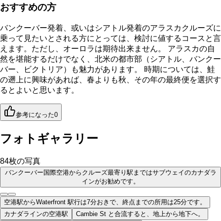
おすすめの方
バンクーバー発着、或いはシアトル発着のアラスカクルーズに
乗って見たいとされる方にとっては、検討に値するコースと言
えます。ただし、オーロラは期待出来ません。 アラスカの自
然を堪能するだけでなく、北米の都市部（シアトル、バンクー
バー、ビクトリア）も魅力があります。 時期については、鮭
の遡上に興味があれば、春よりも秋、その年の最終便を選択す
るとよいと思います。
参考になった
0
フォトギャラリー
84
枚の写真
バンクーバー国際空港からクルーズ最寄り駅まではサブウェイのカナダラ
インがお勧めです。
空港駅からWaterfront 駅行は7分おきで、終点までの所用は25分です。
カナダラインの空港駅
Cambie St と合流すると、地上から地下へ。