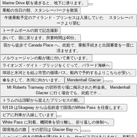
Marine Drive 駅を過ぎると、地下に潜ります。
乗船の当日の朝、スタンレーパークを散策
午後乗船予定のアイランド・プリンセスは入港していた スタンレーパ
ークより望む
トーテムポールの前で記念撮影
歩いて、宿に戻ります。所要時間は40分。
宿から徒歩で Canada Place へ。此処で、乗船手続きと出国審査を一度に
済ませます。
ノルウェージャンの船が後に付いて来ています。
ライオンズ・ゲイト・ブリッジをくぐって、バラード海峡へ
埠頭と氷河とを結ぶ市営の循環バス。船内で予約するよりこちらが安い。
傘をさして、氷河に向かいます。
Mendenhall Glacier
Mt Roberts Tramway の切符売り場に掲示された料金表。 Mendenhall
Glacier に行く場合でも、此処でチ…
トラムの山頂駅から捉えたプリンセスの船。
9月19 はSkagway から山岳鉄道で国境のWhite Pass を往復します。
ピアに列車が入線しています
White Pass に到着。機関車を切り離し、折り返しの体制へ。
国境地点の旗
その翌日は Glacier Bay へ
シャンペン付きの朝食が運ばれました。サービスではありません。有料で