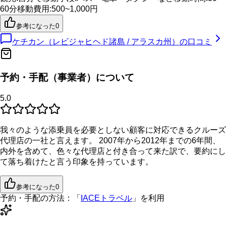
60分
移動費用
:
500~1,000円
参考になった
0
ケチカン（レビジャヒヘド諸島 / アラスカ州）
の口コミ
予約・手配（事業者）について
5.0
我々のような添乗員を必要としない顧客に対応できるクルーズ
代理店の一社と言えます。 2007年から2012年までの6年間、
内外を含めて、色々な代理店と付き合って来た訳で、要約にし
て落ち着けたと言う印象を持っています。
参考になった
0
予約・手配の方法：
「
IACEトラベル
」を利用