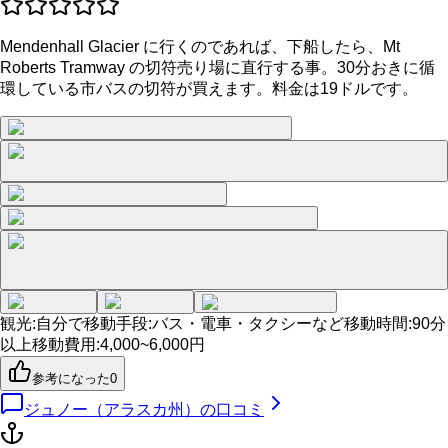
Mendenhall Glacier に行くのであれば、下船したら、Mt
Roberts Tramway の切符売り場に直行する事。30分おきに循
環している市バスの切符が買えます。料金は19ドルです。
観光
:
自分で
移動手段
:
バス・電車・タクシーなど
移動時間
:
90分
以上
移動費用
:
4,000~6,000円
参考になった
0
ジュノー（アラスカ州）
の口コミ