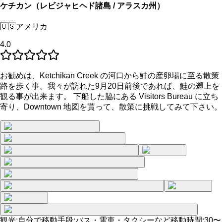
ケチカン（レビジャヒヘド諸島 / アラスカ州）
🇺🇸
アメリカ
4.0
お勧めは、Ketchikan Creek の河口から鮭の産卵場に至る散策
路を歩く事。我々が訪れた9月20日前後であれば、鮭の遡上を
観る事が出来ます。 下船した脇にある Visitors Bureau に立ち
寄り、Downtown 地図を貰って、散策に挑戦してみて下さい。
観光
:
自分で
移動手段
:
バス・電車・タクシーなど
移動時間
:
30〜