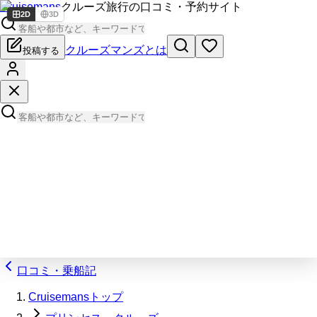
Cruisemans
クルーズ旅行の口コミ・予約サイト
2D
3D
クルーズマンズとは
投稿する
口コミ・乗船記
Cruisemansトップ