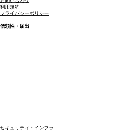
お問い合わせ
利用規約
プライバシーポリシー
信頼性・届出
総合旅行業務取扱管理者
資格保有
適格請求書発行事業者
T3011301023586
SSL/TLS暗号化通信
セキュリティ・インフラ