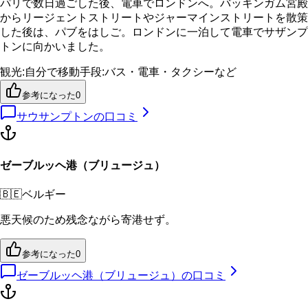
パリで数日過ごした後、電車でロンドンへ。バッキンガム宮殿
からリージェントストリートやジャーマインストリートを散策
した後は、パブをはしご。ロンドンに一泊して電車でサザンプ
トンに向かいました。
観光
:
自分で
移動手段
:
バス・電車・タクシーなど
参考になった
0
サウサンプトン
の口コミ
ゼーブルッヘ港（ブリュージュ）
🇧🇪
ベルギー
悪天候のため残念ながら寄港せず。
参考になった
0
ゼーブルッヘ港（ブリュージュ）
の口コミ