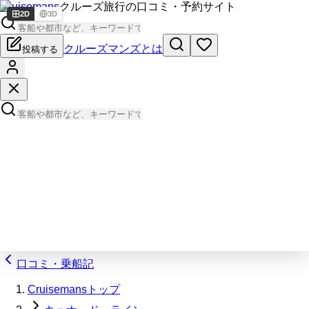
Cruisemans
クルーズ旅行の口コミ・予約サイト
2D
3D
クルーズマンズとは
投稿する
口コミ・乗船記
Cruisemansトップ