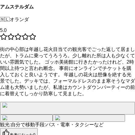
アムステルダム
🇳🇱
オランダ
5.0
街の中心部は年越し花火目当ての観光客でごった返して居まし
たが、トラムに乗ってうろうろ。少し離れた所は人も少なくて
いい雰囲気でした。 ゴッホ美術館に行きたかったけれど、2時
間以上待つと言われ断念。 事前にオンラインでチケットを購
入しておくと良いようです。 年越しの花火は想像を絶する光
景でした。デッキでは、フォーマルドレスのまま寒そうなマダ
ム達も大勢いましたが、私達はカウントダウンパーティーの前
に着替えてしっかり防寒して見ました。
観光
:
自分で
移動手段
:
バス・電車・タクシーなど
参考になった
0