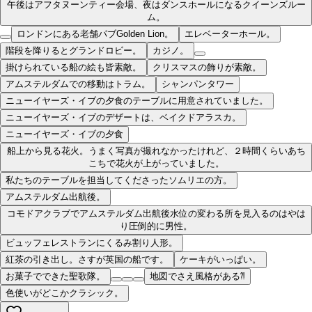
午後はアフタヌーンティー会場、夜はダンスホールになるクイーンズルー
ム。
ロンドンにある老舗パブGolden Lion。
エレベーターホール。
階段を降りるとグランドロビー。
カジノ。
掛けられている船の絵も皆素敵。
クリスマスの飾りが素敵。
アムステルダムでの移動はトラム。
シャンパンタワー
ニューイヤーズ・イブの夕食のテーブルに用意されていました。
ニューイヤーズ・イブのデザートは、ベイクドアラスカ。
ニューイヤーズ・イブの夕食
船上から見る花火。うまく写真が撮れなかったけれど、２時間くらいあち
こちで花火が上がっていました。
私たちのテーブルを担当してくださったソムリエの方。
アムステルダム出航後。
コモドアクラブでアムステルダム出航後水位の変わる所を見入るのはやは
り圧倒的に男性。
ビュッフェレストランにくるみ割り人形。
紅茶の引き出し。さすが英国の船です。
ケーキがいっぱい。
お菓子でできた聖歌隊。
地図でさえ風格がある⁈
色使いがどこかクラシック。