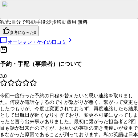
観光
:
自分で
移動手段
:
徒歩
移動費用
:
無料
参考になった
0
オーシャン・ケイ
の口コミ
予約・手配（事業者）について
3.0
今回一度行った予約の日程を替えたいと思い連絡を取りまし
た。何度か電話をするのですが繋がりが悪く、繋がって変更を
したつもりが、今度は変更されておらず、再度連絡したら結果
として出航日が近くなりすぎており、変更不可能になってしま
ったと言う出来事がありました。最初に繋がった担当者と2回
目も話が出来たのですが、お互いの英語の聞き間違いが変更で
きなかった原因であることが判っております。私の英語は日本