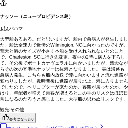
ナッソー（ニュープロビデンス島）
🇧🇸
バハマ
大型船あるある。だと思いますが、船内で急病人が発生しまし
た。船は全速力で近傍のWilmington, NCに向かったのですが、
荒天と港のサイズが小さく本船を受け入れられないとのこと
で、Charleston, SCに行き先変更。夜中の2時に病人を下ろし
て、その後でポートカナヴェラルに向かいましたが、残念なが
らその次の寄港地ナッソーは抜港となりました。 実は帰路も
急病人発生。こちらも船内放送で陸に向かいますと流れ進路が
変わりましたが、数時間後に進路が戻り北上。港に入りません
でしたので、ヘリコプターが来たのか、容態が戻ったのか。や
はり、年配者が増えて乗客が増えるとこの手のリスクはほぼ日
常になるのだろうと感じました。大型船の思わぬリスクです。
観光
:
その他
参考になった
0