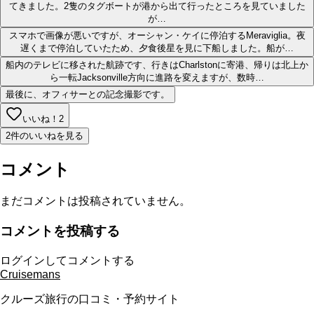
てきました。2隻のタグボートが港から出て行ったところを見ていました
が…
スマホで画像が悪いですが、オーシャン・ケイに停泊するMeraviglia。夜
遅くまで停泊していたため、夕食後星を見に下船しました。船が…
船内のテレビに移された航跡です、行きはCharlstonに寄港、帰りは北上か
ら一転Jacksonville方向に進路を変えますが、数時…
最後に、オフィサーとの記念撮影です。
いいね！
2
2件のいいねを見る
コメント
まだコメントは投稿されていません。
コメントを投稿する
ログインしてコメントする
Cruisemans
クルーズ旅行の口コミ・予約サイト