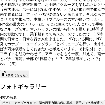
その猥雑さが許容出来て、お手軽にクルーズを楽しみたいとい
う家族連れ、若手にはお勧めですが、わざわざ飛行機で飛んで
来て乗るには、フライト代が勿体ないと感じます。それならフ
ロリダまで飛んで、本格カリブクルーズの方が良いでしょう。
NY発の最大のメリットは、そこに住んでいる人にとって手軽
なクルーズです。マンハッタンの端から行きも帰りも1時間以
内の移動ですし、乗下船もとてもスムーズでしたので、1.5時
間で日常と非日常を行き来出来ました。 NYにいる間に、NY
発でカナダ・ニューイングランドとバミューダを行い、出来れ
ば大西洋横断をしておきたいと考えています。それ以外には、
フライトを組み合わせて、アラスカをもう一度、加えて、南米
とパナマ運河。全部で6行程ですので、2年は滞在したいです
ね。（笑）
参考になった
0
フォトギャラリー
4
枚の写真
ポート・カナヴェラルで、隣の原子力潜水艦の基地に原子力潜水艦が戻っ