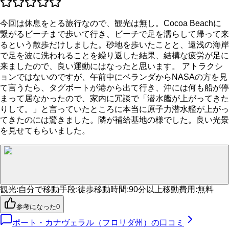
今回は休息をとる旅行なので、観光は無し。Cocoa Beachに
繋がるビーチまで歩いて行き、ビーチで足を濡らして帰って来
るという散歩だけしました。砂地を歩いたことと、遠浅の海岸
で足を波に洗われることを繰り返した結果、結構な疲労が足に
来ましたので、良い運動にはなったと思います。 アトラクシ
ョンではないのですが、午前中にベランダからNASAの方を見
て言うたら、タグボートが港から出て行き、沖には何も船が停
まって居なかったので、家内に冗談で「潜水艦が上がってきた
りして。」と言っていたところに本当に原子力潜水艦が上がっ
てきたのには驚きました。隣が補給基地の様でした。良い光景
を見せてもらいました。
観光
:
自分で
移動手段
:
徒歩
移動時間
:
90分以上
移動費用
:
無料
参考になった
0
ポート・カナヴェラル（フロリダ州）
の口コミ