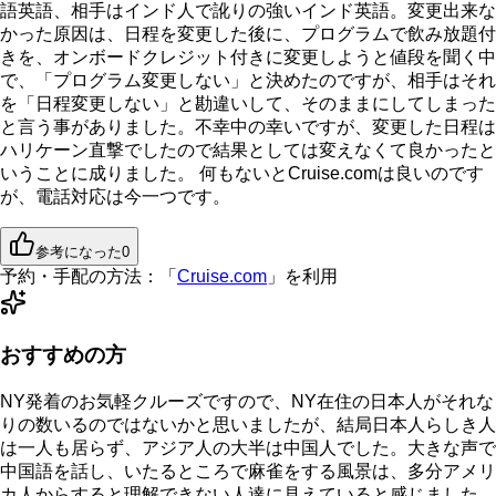
語英語、相手はインド人で訛りの強いインド英語。変更出来な
かった原因は、日程を変更した後に、プログラムで飲み放題付
きを、オンボードクレジット付きに変更しようと値段を聞く中
で、「プログラム変更しない」と決めたのですが、相手はそれ
を「日程変更しない」と勘違いして、そのままにしてしまった
と言う事がありました。不幸中の幸いですが、変更した日程は
ハリケーン直撃でしたので結果としては変えなくて良かったと
いうことに成りました。 何もないとCruise.comは良いのです
が、電話対応は今一つです。
参考になった
0
予約・手配の方法：
「
Cruise.com
」を利用
おすすめの方
NY発着のお気軽クルーズですので、NY在住の日本人がそれな
りの数いるのではないかと思いましたが、結局日本人らしき人
は一人も居らず、アジア人の大半は中国人でした。大きな声で
中国語を話し、いたるところで麻雀をする風景は、多分アメリ
カ人からすると理解できない人達に見えていると感じました。