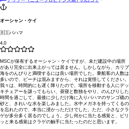
ナッソー（ニュープロビデンス島）
の口コミ
オーシャン・ケイ
🇧🇸
バハマ
4.0
MSCが保有するオーシャン・ケイですが、未だ建設中の場所
があり完全に出来上がっては居ません。しかしながら、カリブ
海をのんびりと満喫するには良い場所でした。乗船客の人数は
多いので、ビーチは混みますから、それは覚悟してください。
我々は、時間的にも遅く降りたので、場所を移動する人にデッ
キチェアーを譲ってもらい、昼寝と数独をやり、のんびりした
時間を過ごして、最後に少しだけ海に入りバハマのサンゴ礁の
砂と、きれいな水を楽しみました。水中メガネを持ってくるの
を忘れたので、本当に浸かっただけでした。ただ、小さなクラ
ゲが多分多く居るのでしょう。少し何かに当たる感覚と、ピリ
ッと来る感覚はクラゲの触手に当たったのだと思います。