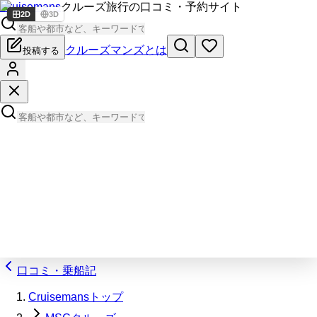
Cruisemans
クルーズ旅行の口コミ・予約サイト
2D
3D
クルーズマンズとは
投稿する
口コミ・乗船記
Cruisemansトップ