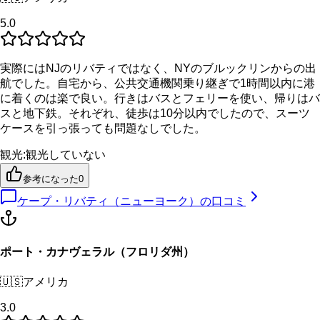
5.0
実際にはNJのリバティではなく、NYのブルックリンからの出
航でした。自宅から、公共交通機関乗り継ぎで1時間以内に港
に着くのは楽で良い。行きはバスとフェリーを使い、帰りはバ
スと地下鉄。それぞれ、徒歩は10分以内でしたので、スーツ
ケースを引っ張っても問題なしでした。
観光
:
観光していない
参考になった
0
ケープ・リバティ（ニューヨーク）
の口コミ
ポート・カナヴェラル（フロリダ州）
🇺🇸
アメリカ
3.0