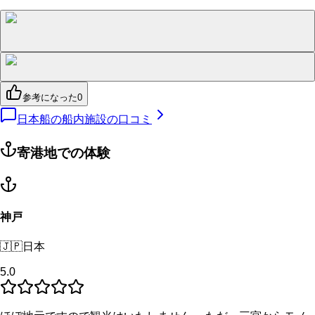
参考になった
0
日本船の船内施設の口コミ
寄港地での体験
神戸
🇯🇵
日本
5.0