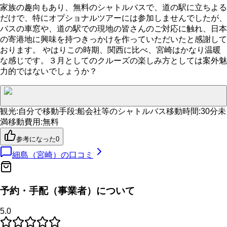
家族の趣向もあり、無料のシャトルバスで、道の駅に立ちよる
だけで、特にオプショナルツアーには参加しませんでしたが、
バスの車窓や、道の駅での現地の皆さんのご対応に触れ、日本
の寄港地に興味を持つきっかけを作っていただいたと感謝して
おります。 やはりこの時期、関西に比べ、宮崎はかなり温暖
な感じです。３月としてのクルーズの楽しみ方としては案外魅
力的ではないでしょうか？
観光
:
自分で
移動手段
:
船会社等のシャトルバス
移動時間
:
30分未
満
移動費用
:
無料
参考になった
0
細島（宮崎）
の口コミ
予約・手配（事業者）について
5.0