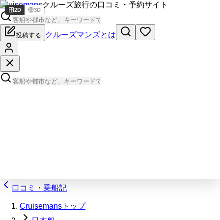
Cruisemans
クルーズ旅行の口コミ・予約サイト
2D
3D
クルーズマンズとは
投稿する
口コミ・乗船記
Cruisemansトップ