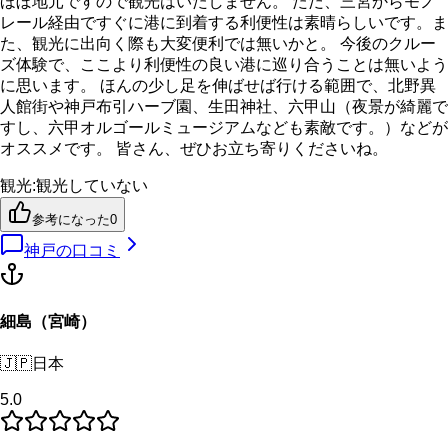
ほぼ地元ですので観光はいたしません。 ただ、三宮からモノ
レール経由ですぐに港に到着する利便性は素晴らしいです。ま
た、観光に出向く際も大変便利では無いかと。 今後のクルー
ズ体験で、ここより利便性の良い港に巡り合うことは無いよう
に思います。 ほんの少し足を伸ばせば行ける範囲で、北野異
人館街や神戸布引ハーブ園、生田神社、六甲山（夜景が綺麗で
すし、六甲オルゴールミュージアムなども素敵です。）などが
オススメです。 皆さん、ぜひお立ち寄りくださいね。
観光
:
観光していない
参考になった
0
神戸
の口コミ
細島（宮崎）
🇯🇵
日本
5.0