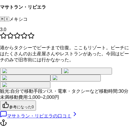
マサトラン・リビエラ
🇲🇽
メキシコ
3.0
港からタクシーでビーチまで往復。ここもリゾート。ビーチに
はたくさんのお土産屋さんやレストランがあった。今回はビー
チのみで旧市街には行かなかった。
観光
:
自分で
移動手段
:
バス・電車・タクシーなど
移動時間
:
30分
未満
移動費用
:
1,000~2,000円
参考になった
0
マサトラン・リビエラ
の口コミ