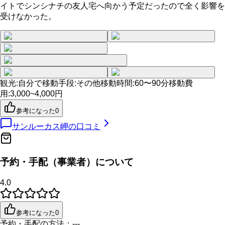
イトでシンシナチの友人宅へ向かう予定だったので全く影響を
受けなかった。
観光
:
自分で
移動手段
:
その他
移動時間
:
60〜90分
移動費
用
:
3,000~4,000円
参考になった
0
サンルーカス岬
の口コミ
予約・手配（事業者）について
4.0
参考になった
0
予約・手配の方法：
---