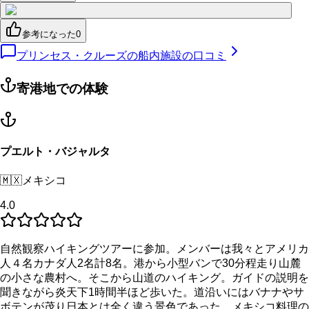
参考になった
0
プリンセス・クルーズの船内施設の口コミ
寄港地での体験
プエルト・バジャルタ
🇲🇽
メキシコ
4.0
自然観察ハイキングツアーに参加。メンバーは我々とアメリカ
人４名カナダ人2名計8名。港から小型バンで30分程走り山麓
の小さな農村へ。そこから山道のハイキング。ガイドの説明を
聞きながら炎天下1時間半ほど歩いた。道沿いにはバナナやサ
ボテンが茂り日本とは全く違う景色であった。メキシコ料理の