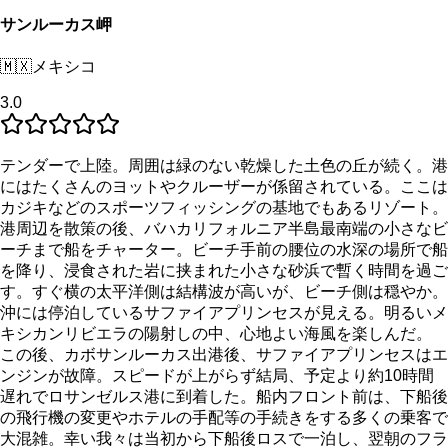
サンルーカス岬
🇲🇽
メキシコ
3.0
テンダーで上陸。周囲は緑のない乾燥した土色の丘が続く。港
にはたくさんのヨットやクルーザーが係留されている。ここは
カジキなどのスポーツフィッシングの基地でもあるリゾート。
港周辺を散策の後、バハカリフォルニア半島最南端の小さなビ
ーチまで船をチャーター。ビーチ手前の腰位の水深の場所で船
を降り、浸食された岩に挟まれた小さな砂浜で暫く時間を過ご
す。すぐ横の太平洋側は結構波が高いが、ビーチ側は穏やか。
沖には停泊しているサファイアプリンセスが見える。明るいメ
キシカンリビエラの陽射しの中、心地よい海風を楽しんだ。
この後、カボサンルーカス出港後、サファイアプリンセスはエ
ンジンが故障。スピードが上がらず結局、予定より約10時間
遅れでロサンゼルス港に到着した。船内フロント前は、下船後
の飛行機の変更やホテルの手配等の手続きをする多くの乗客で
大混雑。幸い我々は当初から下船後ロスで一泊し、翌朝のフラ