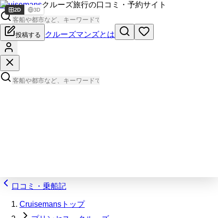
Cruisemans
クルーズ旅行の口コミ・予約サイト
2D
3D
クルーズマンズとは
投稿する
口コミ・乗船記
Cruisemansトップ