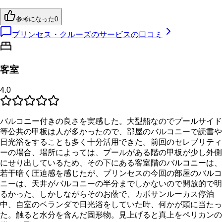
参考になった
0
プリンセス・クルーズのサービスの口コミ
客室
4.0
バルコニー付きの良さを実感した。大型船なのでプールサイド
等公共の甲板は人が多かったので、部屋のバルコニーで読書や
日光浴をすることも多く十分活用できた。前回のセレブリティ
ーの場合、場所によっては、プールがある階の甲板が少し外側
にせり出しているため、その下にある客室階のバルコニーは、
若干暗く圧迫感を感じたが、プリンセスの今回の部屋のバルコ
ニーは、天井がバルコニーの半分までしかないので開放的で明
るかった。しかしながらそのお蔭で、カボサンルーカス停泊
中、自室のベランダで日光浴をしていた時、何かが頭に当たっ
た。触ると水分を含んだ固形物。見上げると真上をペリカンの