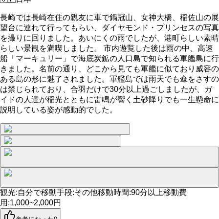
長崎では長崎在住の親友に車で鍋冠山、女神大橋、稲佐山の展
望台に連れて行ってもらい、ダイヤモンド・プリンセスの写真
を撮りに回りました。あいにくの雨でしたが、港町らしい素晴
らしい景観を満喫しました。 市内遊覧した後は雨の中、高速
船「マーキュリー」で海底炭鉱の人口島で知られる軍艦島に行
きました。名前の通り、どこから見ても軍艦に似ており威容の
ある島の形に魅了されました。軍艦島では雨天でも傘をさすの
は禁じられており、合羽だけで30分以上過ごしましたが、ガ
イドの人達が稲光とともに雷鳴が響く土砂降りでも一生懸命に
説明している姿が感動的でした。
観光
:
自分で
移動手段
:
その他
移動時間
:
90分以上
移動費
用
:
1,000~2,000円