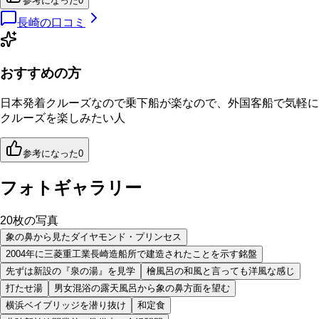
参考になった
0
長崎
の口コミ
おすすめの方
日本発着クルーズなので乗下船が楽なので、外国客船で気軽に
クルーズを楽しみたい人
参考になった
0
フォトギャラリー
20
枚の写真
象の鼻から見たダイヤモンド・プリンセス
2004年に三菱重工業長崎造船所で建造されたことを示す銘盤
先ずは新設の『泉の湯』を見学
檜風呂の和風と言っても洋風な感じ
打たせ湯
男女混浴の露天風呂から象の鼻方面を望む
横浜ベイブリッジを潜り抜け
和定食