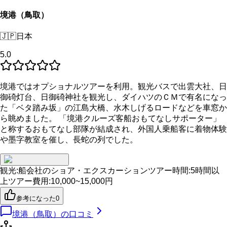
境港（鳥取）
🇯🇵
日本
5.0
境港ではオプショナルツアーを利用。観光バスで出雲大社、日
御碕灯台、日御碕神社を観光し、ダイハツのＣＭで有名になっ
た「ベタ踏み坂」の江島大橋、水木しげるロードなどを車窓か
ら眺めました。 「境港クルーズ客船おもてなしサポーター」
と称するおもてなし部隊が結成され、外国人乗船客に着物体験
や墨字教室を催し、長蛇の列でした。
観光
:
船会社のショア・エクスカーション
ツアー時間
:
5時間以
上
ツアー費用
:
10,000~15,000円
参考になった
0
境港（鳥取）
の口コミ