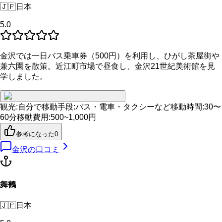
🇯🇵
日本
5.0
金沢では一日バス乗車券（500円）を利用し、ひがし茶屋街や
兼六園を散策。近江町市場で昼食し、金沢21世紀美術館を見
学しました。
観光
:
自分で
移動手段
:
バス・電車・タクシーなど
移動時間
:
30〜
60分
移動費用
:
500~1,000円
参考になった
0
金沢
の口コミ
舞鶴
🇯🇵
日本