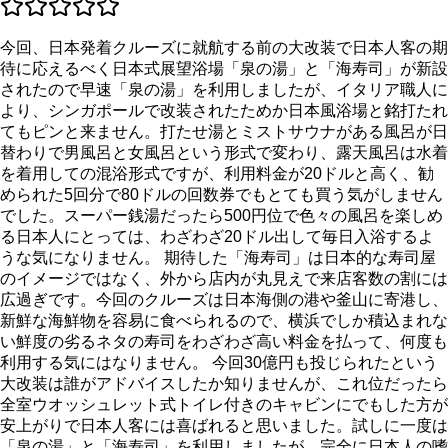
今回、日本発着クルーズに就航する前の大改装で日本人客の期
待に応えるべく日本式展望浴場「泉の湯」と「海寿司」が新設
されたので早速「泉の湯」を利用しましたが、イタリア職人に
より、シンガポールで改装されたためか日本風浴場と銘打たれ
てもピンと来ません。打たせ湯とミストサウナがある風呂が日
替わりで男風呂と女風呂という形式で変わり、露天風呂は水着
を着用しての混浴形式ですが、利用料金が20ドルと高く、勧
められた5回分で80ドルの回数券でもとても買う気がしません
でした。スーパー銭湯だったら500円位で色々の風呂を楽しめ
る日本人にとっては、わざわざ20ドル出して毎日入浴するよ
うな気になりません。 期待した「海寿司」は日本的な寿司屋
のイメージではなく、外から店内が丸見えで来店客数の割には
広過ぎです。今回のクルーズは日本海側の港や釜山に寄港し、
新鮮な海鮮物を容易に食べられるので、横浜でしか積込まれな
い鮮度の劣るネタの寿司をわざわざ高い料金を払って、何度も
利用する気にはなりません。 今回30億円も投じられたという
大改装は誰がアドバイスしたか知りませんが、これ位だったら
全室ウオッシュレット式トイレ付きのキャビンにでもした方が
安上がりで日本人客には喜ばれると思いました。試しに一度は
「泉の湯」と「海寿司」を利用しましたが、完全に日本人の嗜