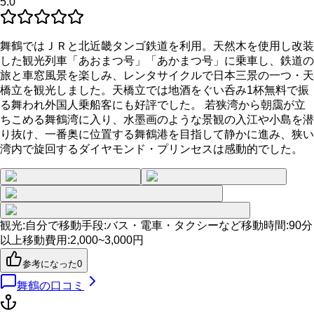
5.0
舞鶴ではＪＲと北近畿タンゴ鉄道を利用。天然木を使用し改装
した観光列車「あおまつ号」「あかまつ号」に乗車し、鉄道の
旅と車窓風景を楽しみ、レンタサイクルで日本三景の一つ・天
橋立を観光しました。天橋立では地酒をぐい呑み1杯無料で振
る舞われ外国人乗船客にも好評でした。 若狭湾から朝靄が立
ちこめる舞鶴湾に入り、水墨画のような景観の入江や小島を潜
り抜け、一番奥に位置する舞鶴港を目指して静かに進み、狭い
湾内で旋回するダイヤモンド・プリンセスは感動的でした。
観光
:
自分で
移動手段
:
バス・電車・タクシーなど
移動時間
:
90分
以上
移動費用
:
2,000~3,000円
参考になった
0
舞鶴
の口コミ