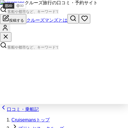
Cruisemans
クルーズ旅行の口コミ・予約サイト
2D
3D
クルーズマンズとは
投稿する
口コミ・乗船記
Cruisemansトップ