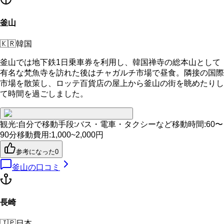
釜山
🇰🇷
韓国
釜山では地下鉄1日乗車券を利用し、韓国禅寺の総本山として
有名な梵魚寺を訪れた後はチャガルチ市場で昼食。隣接の国際
市場を散策し、ロッテ百貨店の屋上から釜山の街を眺めたりし
て時間を過ごしました。
観光
:
自分で
移動手段
:
バス・電車・タクシーなど
移動時間
:
60〜
90分
移動費用
:
1,000~2,000円
参考になった
0
釜山
の口コミ
長崎
🇯🇵
日本