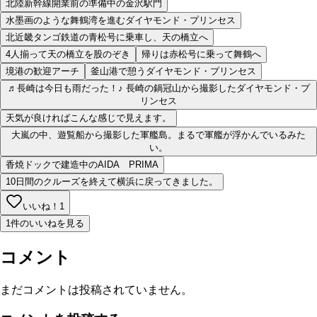
北陸新幹線開業前の準備中の金沢駅門
水墨画のような舞鶴湾を進むダイヤモンド・プリンセス
北近畿タンゴ鉄道の青松号に乗車し、天の橋立へ
4人揃って天の橋立を股のぞき
帰りは赤松号に乗って舞鶴へ
境港の歓迎アーチ
釜山港で憩うダイヤモンド・プリンセス
♬長崎は今日も雨だった！♪ 長崎の鍋冠山から撮影したダイヤモンド・プ
リンセス
天気が良ければこんな感じで見えます。
大嵐の中、遊覧船から撮影した軍艦島。まるで軍艦が浮かんでいるみた
い。
香焼ドックで建造中のAIDA PRIMA
10日間のクルーズを終えて横浜に戻ってきました。
いいね！
1
1件のいいねを見る
コメント
まだコメントは投稿されていません。