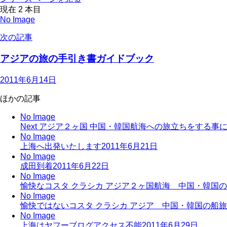
現在
2
本目
No Image
次の記事
アジアの旅の手引き書ガイドブック
2011年6月14日
ほかの記事
No Image
Next アジア２ヶ国 中国・韓国航海への旅立ちをする事
No Image
上海へ出発いたします
2011年6月21日
No Image
成田到着
2011年6月22日
No Image
愉快なコスタ クラシカ アジア２ヶ国航海 中国・韓国
No Image
愉快ではないコスタ クラシカ アジア 中国・韓国の船
No Image
上海はヤフーブログアクセス不能
2011年6月29日