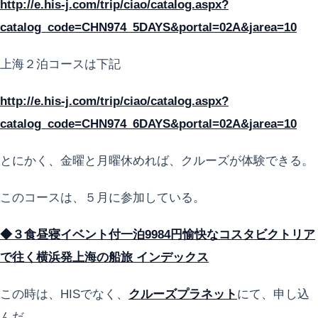
http://e.his-j.com/trip/ciao/catalog.aspx?
catalog_code=CHN974_5DAYS&portal=02A&jarea=10
上海２泊コースは下記
http://e.his-j.com/trip/ciao/catalog.aspx?
catalog_code=CHN974_6DAYS&portal=02A&jarea=10
とにかく、金曜と月曜休めれば、クルーズが体験できる。
このコースは、５月に参加している。
◆３食昼寝イベント付一泊9984円愉快なコスタビクトリア
で往く横浜発上海の船旅 インデックス
この時は、HISでなく、
クルーズプラネット
にて、申し込
んだ。