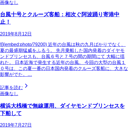
画像なし
台風十号とクルーズ客船：相次ぐ阿波踊り寄港中
止！
2019年8月12日
![](embed:photo/79200) 近年の台風は秋の九月ばかりでなく、
夏の最盛期猛威をふるう。 先月乗船した国内発着のダイヤモ
ンドプリンセスも、台風６号と７号の間の期間にて 大幅に揺
れた。 日本近海で発生する近年の台風。 今回の大型の台風１
０号は、この夏一番の日本国内発着のクルーズ客船に、大きな
影響がでた。…
記事を読む
画像なし
横浜大桟橋で無線運用、ダイヤモンドプリンセスを
下船して
2019年7月27日