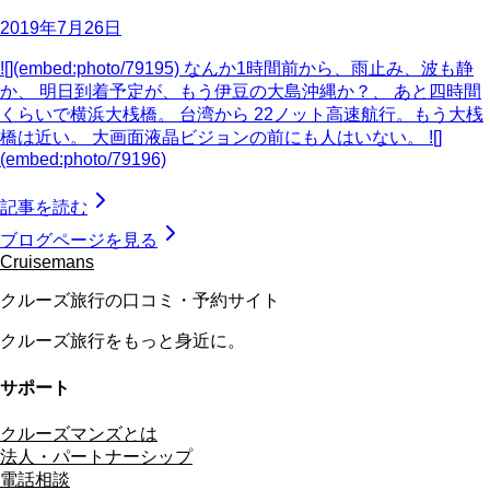
2019年7月26日
![](embed:photo/79195) なんか1時間前から、雨止み、波も静
か、 明日到着予定が、もう伊豆の大島沖縄か？、 あと四時間
くらいで横浜大桟橋。 台湾から 22ノット高速航行。もう大桟
橋は近い。 大画面液晶ビジョンの前にも人はいない。 ![]
(embed:photo/79196)
記事を読む
ブログページを見る
Cruisemans
クルーズ旅行の口コミ・予約サイト
クルーズ旅行をもっと身近に。
サポート
クルーズマンズとは
法人・パートナーシップ
電話相談