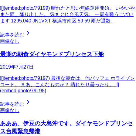
![](embed:photo/79199) 晴れたと思い無線運用開始。 いやいや
また雨、降り出した。 気まぐれ台風天気。 一局有難うござい
ます 1295.040 JN1VXT 横浜市南区 59 59 雨だ退散。
記事を読む
画像なし
最期の朝食ダイヤモンドプリンセス下船
2019年7月27日
![](embed:photo/79197) 最後な朝食は、他バッフェ ホライゾン
コート。 まあ、こんなものか？ 晴れたり曇ったり。 ![]
(embed:photo/79198)
記事を読む
画像なし
あああ、伊豆の大島沖です。ダイヤモンドプリンセ
ス台風緊急帰港