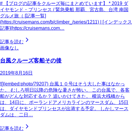
# 【ブログの記事をクルーズ毎にまとめています】 * 2019 ダ
イヤモンド・プリンセス / 緊急乗船 那覇、宮古島、台湾 南国
グルメ旅（ [記事一覧]
(https://cruisemans.com/b/climber_/series/1211) | [インデックス
記事](https://cruisemans.com…
記事を読む
画像なし
台風クルーズ客船その後
2019年8月16日
![](embed:photo/79207) 台風１０号はそう大した事はなかっ
た。 むしろ明日以降の危険な暑さが怖い。 この台風で、各客
船がどんな対応するか？ 追いかけてきた。 横浜大桟橋から
は、14日に、ポーランドアメリカラインのマースダム、15日
は、ダイヤモンドプリンセスが出港する予定。 しかしマース
ダムは、二日…
記事を読む