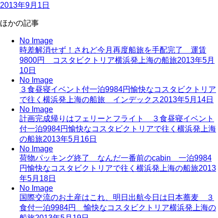
2013年9月1日
ほかの記事
No Image
時差解消せず！されど今月再度船旅を手配完了 運賃
9800円 コスタビクトリア横浜発上海の船旅
2013年5月
10日
No Image
３食昼寝イベント付一泊9984円愉快なコスタビクトリア
で往く横浜発上海の船旅 インデックス
2013年5月14日
No Image
計画完成帰りはフェリーとフライト ３食昼寝イベント
付一泊9984円愉快なコスタビクトリアで往く横浜発上海
の船旅
2013年5月16日
No Image
荷物パッキング終了 なんだ一番前のcabin 一泊9984
円愉快なコスタビクトリアで往く横浜発上海の船旅
2013
年5月18日
No Image
国際交流のお土産はこれ、明日出航今日は日本蕎麦 ３
食付一泊9984円 愉快なコスタビクトリア横浜発上海の
船旅
2013年5月19日