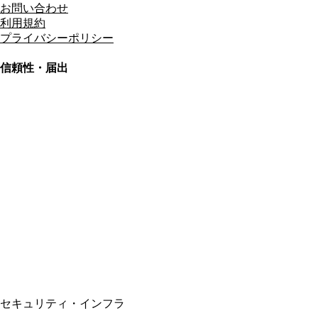
お問い合わせ
利用規約
プライバシーポリシー
信頼性・届出
総合旅行業務取扱管理者
資格保有
適格請求書発行事業者
T3011301023586
SSL/TLS暗号化通信
セキュリティ・インフラ