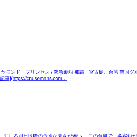
イヤモンド・プリンセス / 緊急乗船 那覇、宮古島、台湾 南国グル
ス記事](https://cruisemans.com…
た事はなかった。 むしろ明日以降の危険な暑さが怖い。 この台風で、