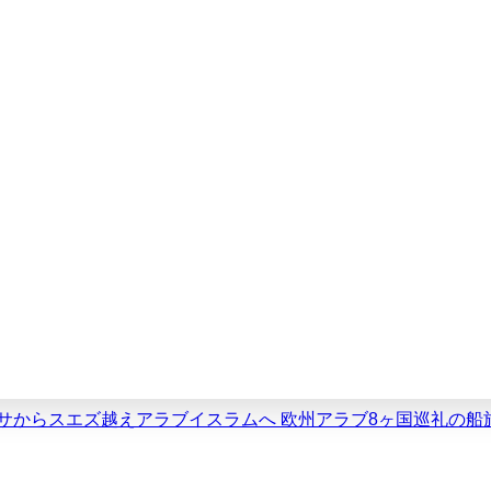
スミサからスエズ越えアラブイスラムへ 欧州アラブ8ヶ国巡礼の船