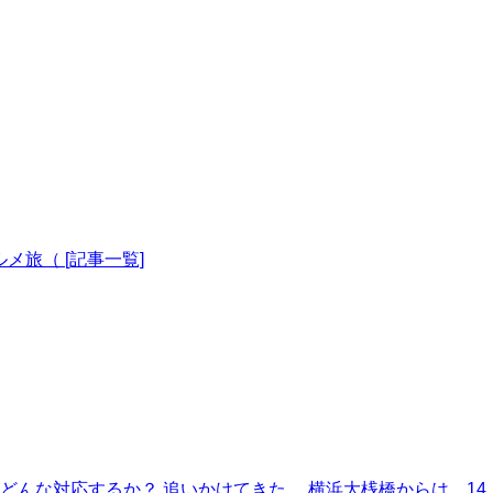
メ旅（ [記事一覧]
各客船がどんな対応するか？ 追いかけてきた。 横浜大桟橋からは、14