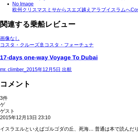
No Image
欧州クリスマスミサからスエズ越えアラブイスラムへCosta
関連する乗船レビュー
画像なし
コスタ・クルーズ
🚢
コスタ・フォーチュナ
17-days one-way Voyage To Dubai
mr. climber_
2015年12月5日
出航
コメント
3
件
ゲ
ゲスト
2015年12月13日 23:10
イスラエルといえばゴルゴダの丘、死海… 普通は本で読んだ