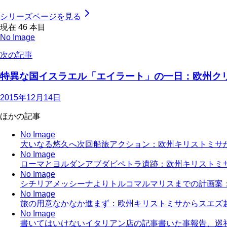
シリーズページを見る
現在
46
本目
No Image
次の記事
特異な国イスラエル「エイラート」の一日：欧州クリスマ
2015年12月14日
ほかの記事
No Image
大いなる悠久へ次回船旅アクション：欧州キリストミサ
No Image
ローマとヨルダンアブダビペトラ遺跡：欧州キリストミ
No Image
シチリアメッシーナよりトルコマルマリスまでの計画案
No Image
旅の用意なかなか進まず：欧州キリストミサからスエズ
No Image
書いてはいけないイタリアン店の記事書いた事報告、巡礼