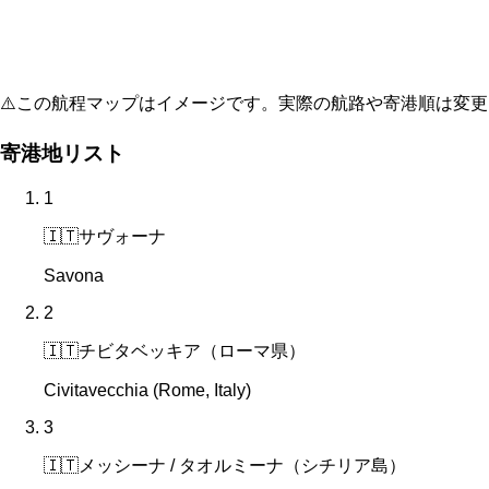
⚠️
この航程マップはイメージです。実際の航路や寄港順は変更
寄港地リスト
1
🇮🇹
サヴォーナ
Savona
2
🇮🇹
チビタベッキア（ローマ県）
Civitavecchia (Rome, Italy)
3
🇮🇹
メッシーナ / タオルミーナ（シチリア島）