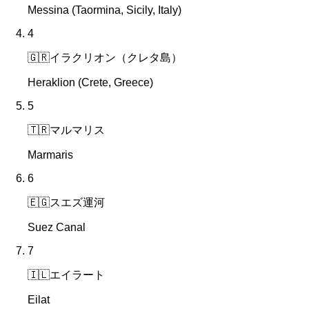
Messina (Taormina, Sicily, Italy)
4
🇬🇷
イラクリオン（クレタ島）
Heraklion (Crete, Greece)
5
🇹🇷
マルマリス
Marmaris
6
🇪🇬
スエズ運河
Suez Canal
7
🇮🇱
エイラート
Eilat