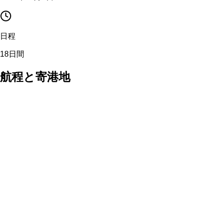
日程
18日間
航程と寄港地