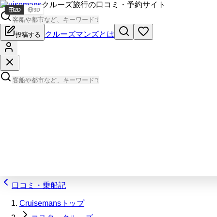
Cruisemans
クルーズ旅行の口コミ・予約サイト
2D
3D
クルーズマンズとは
投稿する
口コミ・乗船記
Cruisemansトップ