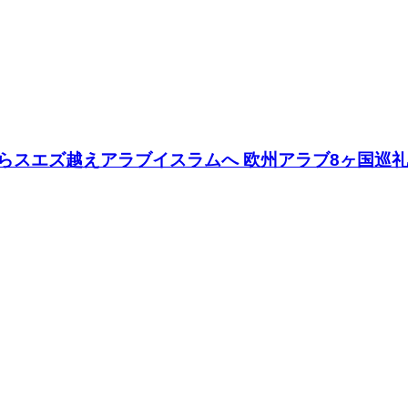
サからスエズ越えアラブイスラムへ 欧州アラブ8ヶ国巡