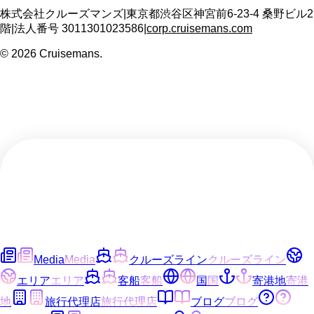
株式会社クルーズマンズ
|
東京都渋谷区神宮前6-23-4 桑野ビル2
階
|
法人番号
3011301023586
|
corp.cruisemans.com
©
2026
Cruisemans.
Media
Media
クルーズライン
クルーズライン
エリア
エリア
客船
客船
国
国
寄港地
寄港
地
旅行代理店
旅行代理店
ブログ
ブログ