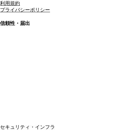
利用規約
プライバシーポリシー
信頼性・届出
総合旅行業務取扱管理者
資格保有
適格請求書発行事業者
T3011301023586
SSL/TLS暗号化通信
セキュリティ・インフラ