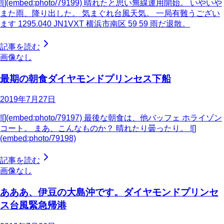
![](embed:photo/79199) 晴れたと思い無線運用開始。 いやいや
また雨、降り出した。 気まぐれ台風天気。 一局有難うござい
ます 1295.040 JN1VXT 横浜市南区 59 59 雨だ退散。
記事を読む
画像なし
最期の朝食ダイヤモンドプリンセス下船
2019年7月27日
![](embed:photo/79197) 最後な朝食は、他バッフェ ホライゾン
コート。 まあ、こんなものか？ 晴れたり曇ったり。 ![]
(embed:photo/79198)
記事を読む
画像なし
あああ、伊豆の大島沖です。ダイヤモンドプリンセ
ス台風緊急帰港