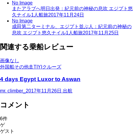
No Image
またアラブへ明日出発：紀元前の神秘の息吹 エジプト悠
久ナイル1人船旅
2017年11月24日
No Image
成田第二ターミナル、エジプト並ぶ人：紀元前の神秘の
息吹 エジプト悠久ナイル1人船旅
2017年11月25日
関連する乗船レビュー
画像なし
外国船その他
🚢
TIYIクルーズ
4 days Egypt Luxor to Aswan
mr. climber_
2017年11月26日
出航
コメント
6
件
ゲ
ゲスト