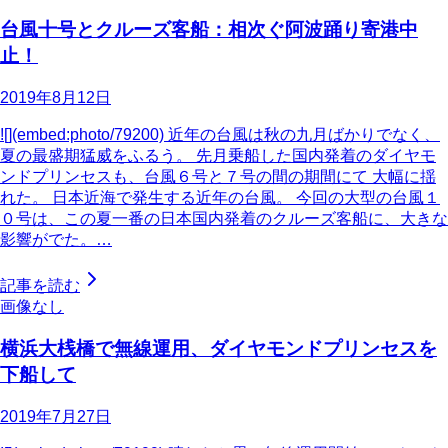
台風十号とクルーズ客船：相次ぐ阿波踊り寄港中
止！
2019年8月12日
![](embed:photo/79200) 近年の台風は秋の九月ばかりでなく、
夏の最盛期猛威をふるう。 先月乗船した国内発着のダイヤモ
ンドプリンセスも、台風６号と７号の間の期間にて 大幅に揺
れた。 日本近海で発生する近年の台風。 今回の大型の台風１
０号は、この夏一番の日本国内発着のクルーズ客船に、大きな
影響がでた。…
記事を読む
画像なし
横浜大桟橋で無線運用、ダイヤモンドプリンセスを
下船して
2019年7月27日