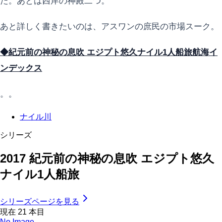
た。あとは西岸の神殿二つ。
あと詳しく書きたいのは、アスワンの庶民の市場スーク。
◆紀元前の神秘の息吹 エジプト悠久ナイル1人船旅航海イ
ンデックス
。。
ナイル川
シリーズ
2017 紀元前の神秘の息吹 エジプト悠久
ナイル1人船旅
シリーズページを見る
現在
21
本目
No Image