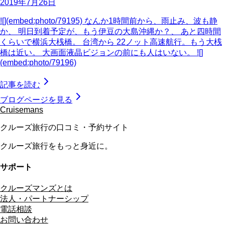
2019年7月26日
![](embed:photo/79195) なんか1時間前から、雨止み、波も静
か、 明日到着予定が、もう伊豆の大島沖縄か？、 あと四時間
くらいで横浜大桟橋。 台湾から 22ノット高速航行。もう大桟
橋は近い。 大画面液晶ビジョンの前にも人はいない。 ![]
(embed:photo/79196)
記事を読む
ブログページを見る
Cruisemans
クルーズ旅行の口コミ・予約サイト
クルーズ旅行をもっと身近に。
サポート
クルーズマンズとは
法人・パートナーシップ
電話相談
お問い合わせ