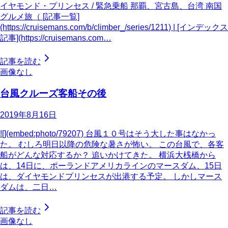
イヤモンド・プリンセス / 緊急乗船 那覇、宮古島、台湾 南国
グルメ旅（ [記事一覧]
(https://cruisemans.com/b/climber_/series/1211) | [インデックス
記事](https://cruisemans.com…
記事を読む
画像なし
台風クルーズ客船その後
2019年8月16日
![](embed:photo/79207) 台風１０号はそう大した事はなかっ
た。 むしろ明日以降の危険な暑さが怖い。 この台風で、各客
船がどんな対応するか？ 追いかけてきた。 横浜大桟橋から
は、14日に、ポーランドアメリカラインのマースダム、15日
は、ダイヤモンドプリンセスが出港する予定。 しかしマース
ダムは、二日…
記事を読む
画像なし