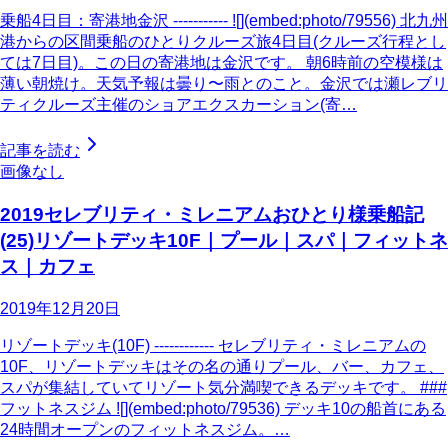
乗船4日目：寄港地金沢 ----------- ![](embed:photo/79556) 北九州
港からの区間乗船のひとりクルーズ旅4日目(クルーズ行程とし
ては7日目)。この日の寄港地は金沢です。 朝6時前の空模様は
薄い朝焼け。天気予報は曇り〜雨とのこと。金沢では瀬レブリ
ティクルーズ主催のショアエクスカーション(寄…
記事を読む
画像なし
2019セレブリティ・ミレニアムおひとり様乗船記
(25)リゾートデッキ10F｜プール｜スパ｜フィットネ
ス｜カフェ
2019年12月20日
リゾートデッキ(10F) ------------ セレブリティ・ミレニアムの
10F、リゾートデッキはその名の通りプール、バー、カフェ、
スパが集結していてリゾート気分満喫できるデッキです。 ###
フットネスジム ![](embed:photo/79536) デッキ10の船首にある
24時間オープンのフィットネスジム。…