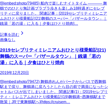
![](embed:photo/79485) 船内で楽しむナイトタイム ------------ 舞
鶴でのひとり無計画ブラブラ歩きも楽しみ18時過ぎにセレブ
リティに戻りました。 関連記事：[2019セレブリティミレニア
ムおひとり様乗船記(21)舞鶴のスーパー「バザールタウン」｜
銭湯「若の湯」に入る｜夕食はひとり焼肉]…
記事を読む
画像なし
2019セレブリティミレニアムおひとり様乗船記(21)
舞鶴のスーパー「バザールタウン」｜銭湯「若の
湯」に入る｜夕食はひとり焼肉
2019年12月20日
![](embed:photo/79472) 舞鶴赤れんがパークからバスで西舞鶴
駅まで戻り、舞鶴港に戻ろうとしたら目の前で満員になったシ
ャトルバスが出てしまいました。 関連記事(1)：[2019セレブリ
ティ・ミレニアムおひとり様乗船記(19)舞鶴港~西舞鶴駅まで
散策｜JRで東舞鶴駅へ](https://cruisem…