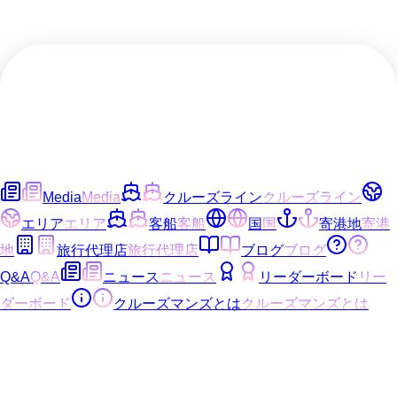
Media
Media
クルーズライン
クルーズライン
エリア
エリア
客船
客船
国
国
寄港地
寄港
地
旅行代理店
旅行代理店
ブログ
ブログ
Q&A
Q&A
ニュース
ニュース
リーダーボード
リー
ダーボード
クルーズマンズとは
クルーズマンズとは