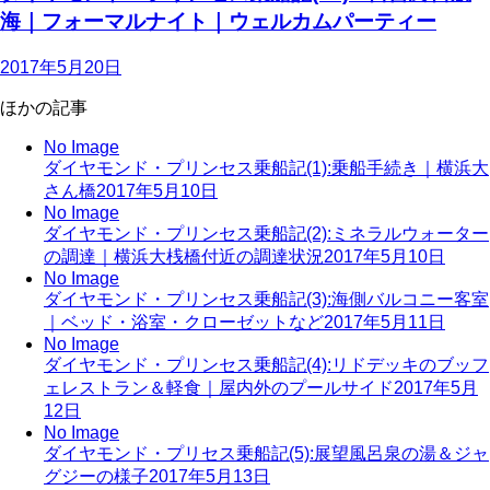
海｜フォーマルナイト｜ウェルカムパーティー
2017年5月20日
ほかの記事
No Image
ダイヤモンド・プリンセス乗船記(1):乗船手続き｜横浜大
さん橋
2017年5月10日
No Image
ダイヤモンド・プリンセス乗船記(2):ミネラルウォーター
の調達｜横浜大桟橋付近の調達状況
2017年5月10日
No Image
ダイヤモンド・プリンセス乗船記(3):海側バルコニー客室
｜ベッド・浴室・クローゼットなど
2017年5月11日
No Image
ダイヤモンド・プリンセス乗船記(4):リドデッキのブッフ
ェレストラン＆軽食｜屋内外のプールサイド
2017年5月
12日
No Image
ダイヤモンド・プリセス乗船記(5):展望風呂泉の湯＆ジャ
グジーの様子
2017年5月13日