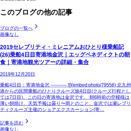
このブログの他の記事
ブログの一覧へ
画像なし
2019セレブリティ・ミレニアムおひとり様乗船記
(26)乗船4日目寄港地金沢｜エッグベネディクトの朝
食｜寄港地観光ツアーの詳細・集合
2019年12月20日
乗船4日目：寄港地金沢 ----------- ![](embed:photo/79556) 北九州
港からの区間乗船のひとりクルーズ旅4日目(クルーズ行程とし
ては7日目)。この日の寄港地は金沢です。 朝6時前の空模様は
薄い朝焼け。天気予報は曇り〜雨とのこと。金沢では瀬レブリ
ティクルーズ主催のショアエクスカーション(寄…
記事を読む
画像なし