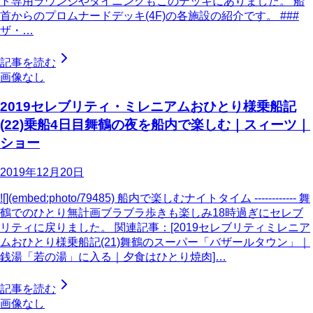
ト専用ラウンジやダイニングもこのデッキにありました。 船
首からのプロムナードデッキ(4F)の各施設の紹介です。 ###
ザ・…
記事を読む
画像なし
2019セレブリティ・ミレニアムおひとり様乗船記
(22)乗船4日目舞鶴の夜を船内で楽しむ｜スィーツ｜
ショー
2019年12月20日
![](embed:photo/79485) 船内で楽しむナイトタイム ------------ 舞
鶴でのひとり無計画ブラブラ歩きも楽しみ18時過ぎにセレブ
リティに戻りました。 関連記事：[2019セレブリティミレニア
ムおひとり様乗船記(21)舞鶴のスーパー「バザールタウン」｜
銭湯「若の湯」に入る｜夕食はひとり焼肉]…
記事を読む
画像なし