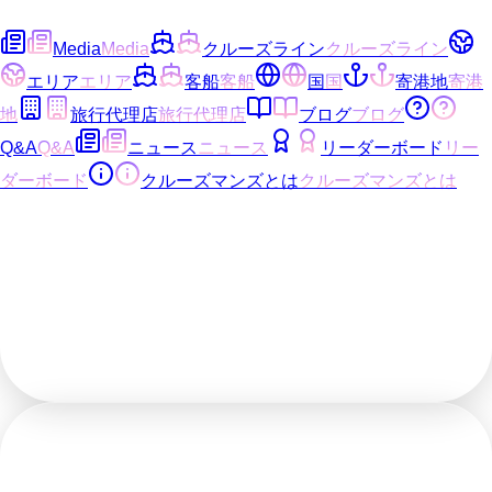
Media
Media
クルーズライン
クルーズライン
エリア
エリア
客船
客船
国
国
寄港地
寄港
地
旅行代理店
旅行代理店
ブログ
ブログ
Q&A
Q&A
ニュース
ニュース
リーダーボード
リー
ダーボード
クルーズマンズとは
クルーズマンズとは