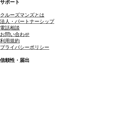
サポート
クルーズマンズとは
法人・パートナーシップ
電話相談
お問い合わせ
利用規約
プライバシーポリシー
信頼性・届出
総合旅行業務取扱管理者
資格保有
適格請求書発行事業者
T3011301023586