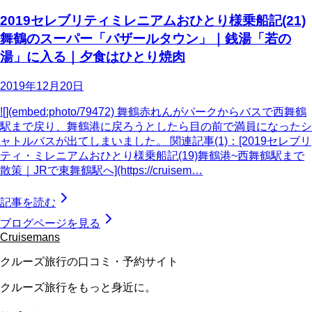
2019セレブリティミレニアムおひとり様乗船記(21)
舞鶴のスーパー「バザールタウン」｜銭湯「若の
湯」に入る｜夕食はひとり焼肉
2019年12月20日
![](embed:photo/79472) 舞鶴赤れんがパークからバスで西舞鶴
駅まで戻り、舞鶴港に戻ろうとしたら目の前で満員になったシ
ャトルバスが出てしまいました。 関連記事(1)：[2019セレブリ
ティ・ミレニアムおひとり様乗船記(19)舞鶴港~西舞鶴駅まで
散策｜JRで東舞鶴駅へ](https://cruisem…
記事を読む
ブログページを見る
Cruisemans
クルーズ旅行の口コミ・予約サイト
クルーズ旅行をもっと身近に。