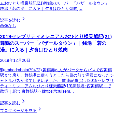
ムおひとり様乗船記(21)舞鶴のスーパー「バザールタウン」｜
銭湯「若の湯」に入る｜夕食はひとり焼肉]…
記事を読む
画像なし
2019セレブリティミレニアムおひとり様乗船記(21)
舞鶴のスーパー「バザールタウン」｜銭湯「若の
湯」に入る｜夕食はひとり焼肉
2019年12月20日
![](embed:photo/79472) 舞鶴赤れんがパークからバスで西舞鶴
駅まで戻り、舞鶴港に戻ろうとしたら目の前で満員になったシ
ャトルバスが出てしまいました。 関連記事(1)：[2019セレブリ
ティ・ミレニアムおひとり様乗船記(19)舞鶴港~西舞鶴駅まで
散策｜JRで東舞鶴駅へ](https://cruisem…
記事を読む
ブログページを見る