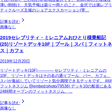
薄い朝焼け。天気予報は曇り〜雨とのこと。金沢では瀬レブリ
ティクルーズ主催のショアエクスカーション(寄…
記事を読む
画像なし
2019セレブリティ・ミレニアムおひとり様乗船記
(25)リゾートデッキ10F｜プール｜スパ｜フィットネ
ス｜カフェ
2019年12月20日
リゾートデッキ(10F) ------------ セレブリティ・ミレニアムの
10F、リゾートデッキはその名の通りプール、バー、カフェ、
スパが集結していてリゾート気分満喫できるデッキです。 ###
フットネスジム ![](embed:photo/79536) デッキ10の船首にある
24時間オープンのフィットネスジム。…
記事を読む
画像なし