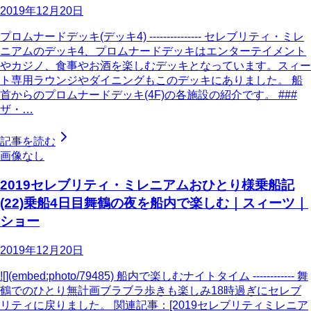
2019年12月20日
プロムナードデッキ(デッキ4) --------------- セレブリティ・ミレ
ニアムのデッキ4、プロムナードデッキはエンターテイメント
やカジノ、食事やお酒を楽しむデッキとなっています。スィー
ト専用ラウンジやダイニングもこのデッキにありました。 船
首からのプロムナードデッキ(4F)の各施設の紹介です。 ###
ザ・…
記事を読む
画像なし
2019セレブリティ・ミレニアムおひとり様乗船記
(22)乗船4日目舞鶴の夜を船内で楽しむ｜スィーツ｜
ショー
2019年12月20日
![](embed:photo/79485) 船内で楽しむナイトタイム ------------ 舞
鶴でのひとり無計画ブラブラ歩きも楽しみ18時過ぎにセレブ
リティに戻りました。 関連記事：[2019セレブリティミレニア