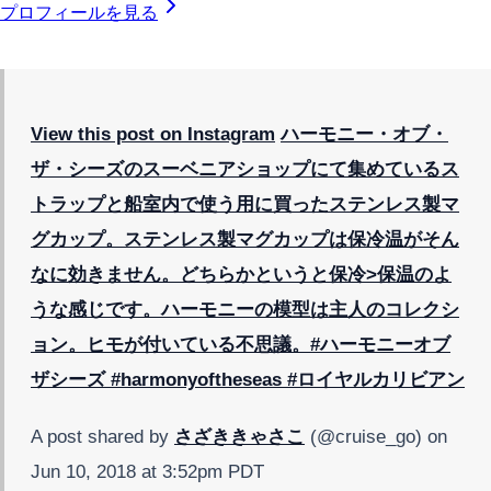
プロフィールを見る
View this post on Instagram
ハーモニー・オブ・
ザ・シーズのスーベニアショップにて集めているス
トラップと船室内で使う用に買ったステンレス製マ
グカップ。ステンレス製マグカップは保冷温がそん
なに効きません。どちらかというと保冷>保温のよ
うな感じです。ハーモニーの模型は主人のコレクシ
ョン。ヒモが付いている不思議。#ハーモニーオブ
ザシーズ #harmonyoftheseas #ロイヤルカリビアン
A post shared by
さざききゃさこ
(@cruise_go) on
Jun 10, 2018 at 3:52pm PDT