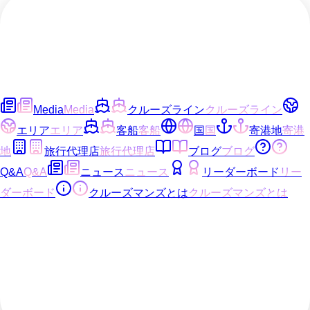
Media
Media
クルーズライン
クルーズライン
エリア
エリア
客船
客船
国
国
寄港地
寄港
地
旅行代理店
旅行代理店
ブログ
ブログ
Q&A
Q&A
ニュース
ニュース
リーダーボード
リー
ダーボード
クルーズマンズとは
クルーズマンズとは