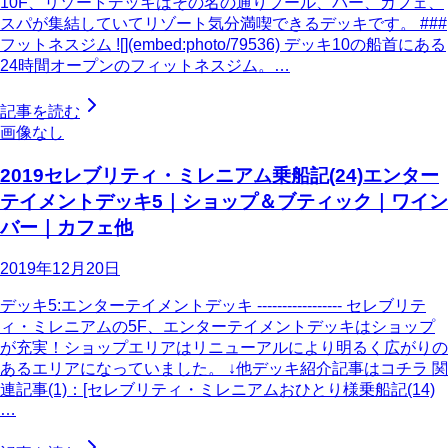
10F、リゾートデッキはその名の通りプール、バー、カフェ、
スパが集結していてリゾート気分満喫できるデッキです。 ###
フットネスジム ![](embed:photo/79536) デッキ10の船首にある
24時間オープンのフィットネスジム。…
記事を読む
画像なし
2019セレブリティ・ミレニアム乗船記(24)エンター
テイメントデッキ5｜ショップ＆ブティック｜ワイン
バー｜カフェ他
2019年12月20日
デッキ5:エンターテイメントデッキ ----------------- セレブリテ
ィ・ミレニアムの5F、エンターテイメントデッキはショップ
が充実！ショップエリアはリニューアルにより明るく広がりの
あるエリアになっていました。 ↓他デッキ紹介記事はコチラ 関
連記事(1)：[セレブリティ・ミレニアムおひとり様乗船記(14)
…