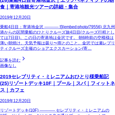
(26)乗船4日目寄港地金沢｜エッグベネディクトの朝
食｜寄港地観光ツアーの詳細・集合
2019年12月20日
乗船4日目：寄港地金沢 ----------- ![](embed:photo/79556) 北九州
港からの区間乗船のひとりクルーズ旅4日目(クルーズ行程とし
ては7日目)。この日の寄港地は金沢です。 朝6時前の空模様は
薄い朝焼け。天気予報は曇り〜雨とのこと。金沢では瀬レブリ
ティクルーズ主催のショアエクスカーション(寄…
記事を読む
画像なし
2019セレブリティ・ミレニアムおひとり様乗船記
(25)リゾートデッキ10F｜プール｜スパ｜フィットネ
ス｜カフェ
2019年12月20日
リゾートデッキ(10F) ------------ セレブリティ・ミレニアムの