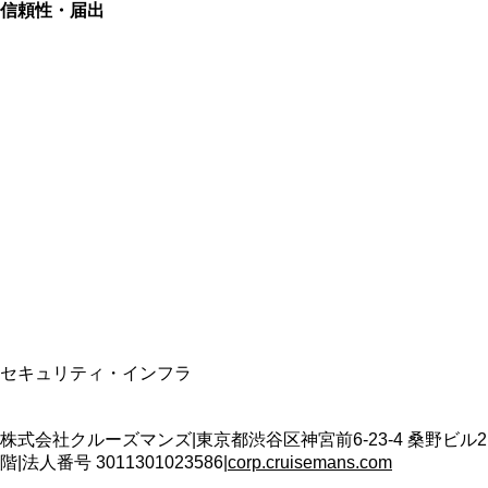
信頼性・届出
総合旅行業務取扱管理者
資格保有
適格請求書発行事業者
T3011301023586
SSL/TLS暗号化通信
セキュリティ・インフラ
株式会社クルーズマンズ
|
東京都渋谷区神宮前6-23-4 桑野ビル2
階
|
法人番号
3011301023586
|
corp.cruisemans.com