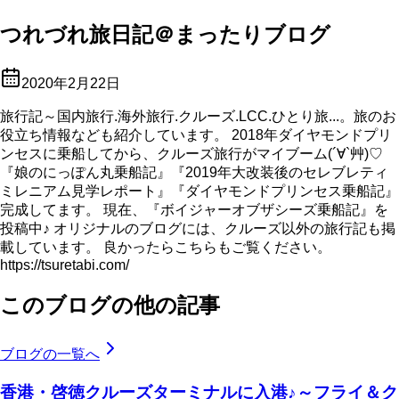
つれづれ旅日記＠まったりブログ
2020年2月22日
旅行記～国内旅行.海外旅行.クルーズ.LCC.ひとり旅...。旅のお
役立ち情報なども紹介しています。 2018年ダイヤモンドプリ
ンセスに乗船してから、クルーズ旅行がマイブーム(´∀`艸)♡
『娘のにっぽん丸乗船記』『2019年大改装後のセレブレティ
ミレニアム見学レポート』『ダイヤモンドプリンセス乗船記』
完成してます。 現在、『ボイジャーオブザシーズ乗船記』を
投稿中♪ オリジナルのブログには、クルーズ以外の旅行記も掲
載しています。 良かったらこちらもご覧ください。
https://tsuretabi.com/
このブログの他の記事
ブログの一覧へ
香港・啓徳クルーズターミナルに入港♪～フライ＆ク