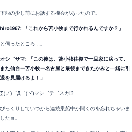
下船の少し前にお話する機会があったので。
hiro1967: 「これから苫小牧まで行かれるんですか？」
と伺ったところ…。
オシ゛サマ: 「この後は、苫小牧往復で一旦家に戻って、
また仙台ー苫小牧ー名古屋と最後まできたかみと一緒に引
退を見届けるよ！」
∑(ノ)゜Д゜(ヾ)マシ゛テ゛スカ!?
びっくりしていつから連続乗船中か聞くのを忘れちゃいま
したョ。