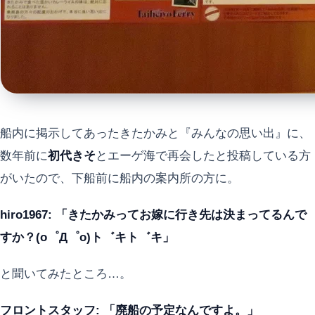
船内に掲示してあったきたかみと『みんなの思い出』に、
数年前に
初代きそ
とエーゲ海で再会したと投稿している方
がいたので、下船前に船内の案内所の方に。
hiro1967: 「きたかみってお嫁に行き先は決まってるんで
すか？(o゜Д゜o)ト゛キト゛キ」
と聞いてみたところ…。
フロントスタッフ: 「廃船の予定なんですよ。」