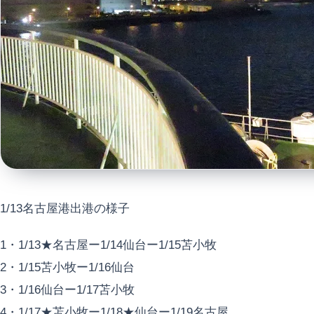
1/13名古屋港出港の様子
1・1/13★名古屋ー1/14仙台ー1/15苫小牧
2・1/15苫小牧ー1/16仙台
3・1/16仙台ー1/17苫小牧
4・1/17★苫小牧ー1/18★仙台ー1/19名古屋