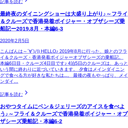
記事を読む
最終夜のダイニングショーは大盛り上がり♪～フライ
＆クルーズで香港発着ボイジャー・オブザシーズ乗
船記ー2019.8月・本編6-3
2020年2月5日
こんばんは～´∀`)ﾉ)) HELLO♪ 2019年8月に行った、娘とのフラ
イ＆クルーズ・香港発着ボイジャーオブザシーズの乗船記。
本編6日目・クルーズ4日目です♪ 4泊5日のクルーズは、あっと
いう間に終わりに近づいていきます。 夕食はメインダイニン
グで食べる方が好きな私たちは...。 最後の夜もやっぱり、メイ
ンダイ…
記事を読む
おやつタイムにベン＆ジェリーズのアイスを食べよ
う♪～フライ＆クルーズで香港発着ボイジャー・オブ
ザシーズ乗船記・本編6-2