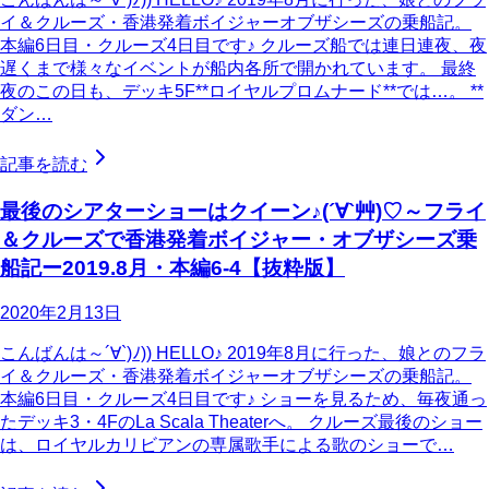
イ＆クルーズ・香港発着ボイジャーオブザシーズの乗船記。
本編6日目・クルーズ4日目です♪ クルーズ船では連日連夜、夜
遅くまで様々なイベントが船内各所で開かれています。 最終
夜のこの日も、デッキ5F**ロイヤルプロムナード**では…。 **
ダン…
記事を読む
最後のシアターショーはクイーン♪(´∀`艸)♡～フライ
＆クルーズで香港発着ボイジャー・オブザシーズ乗
船記ー2019.8月・本編6-4【抜粋版】
2020年2月13日
こんばんは～´∀`)ﾉ)) HELLO♪ 2019年8月に行った、娘とのフラ
イ＆クルーズ・香港発着ボイジャーオブザシーズの乗船記。
本編6日目・クルーズ4日目です♪ ショーを見るため、毎夜通っ
たデッキ3・4FのLa Scala Theaterへ。 クルーズ最後のショー
は、ロイヤルカリビアンの専属歌手による歌のショーで…