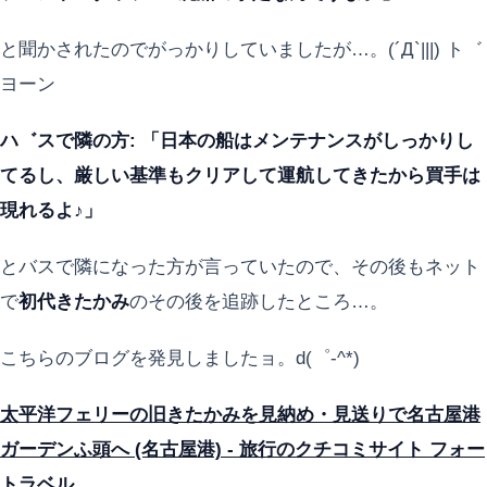
と聞かされたのでがっかりしていましたが…。(´Д`|||) ト゛
ヨーン
ハ゛スで隣の方: 「日本の船はメンテナンスがしっかりし
てるし、厳しい基準もクリアして運航してきたから買手は
現れるよ♪」
とバスで隣になった方が言っていたので、その後もネット
で
初代きたかみ
のその後を追跡したところ…。
こちらのブログを発見しましたョ。d(゜-^*)
太平洋フェリーの旧きたかみを見納め・見送りで名古屋港
ガーデンふ頭へ (名古屋港) - 旅行のクチコミサイト フォー
トラベル