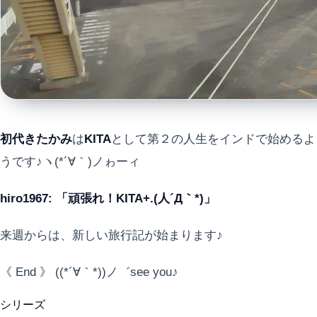
初代きたかみ
は
KITA
として第２の人生をインドで始めるよ
うです♪ヽ(*´∀｀)ノゎーィ
hiro1967: 「頑張れ！KITA+.(人´Д｀*)」
来週からは、新しい旅行記が始まります♪
《 End 》 ((*´∀｀*))ノ゛see you♪
シリーズ