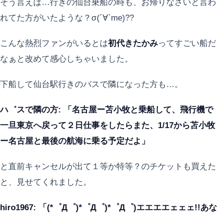
そう言えば…行きの仙台乗船の時も、お帰りなさいと言わ
れてた方がいたような？σ(´∀`me)??
こんな熱烈ファンがいるとは
初代きたかみ
ってすごい船だ
なぁと改めて感心しちゃいました。
下船して仙台駅行きのバスで隣になった方も…。
ハ゛スで隣の方: 「名古屋ー苫小牧と乗船して、飛行機で
一旦東京へ戻って２日仕事をしたらまた、1/17から苫小牧
ー名古屋と最後の航海に乗る予定だよ」
と直前キャンセルが出て１等か特等？のチケットも買えた
と、見せてくれました。
hiro1967: 「(*゜Д゜)*゜Д゜)*゜Д゜)エエエエェェェ!!あな