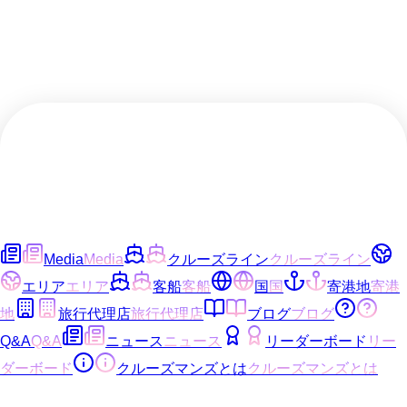
Media
Media
クルーズライン
クルーズライン
エリア
エリア
客船
客船
国
国
寄港地
寄港
地
旅行代理店
旅行代理店
ブログ
ブログ
Q&A
Q&A
ニュース
ニュース
リーダーボード
リー
ダーボード
クルーズマンズとは
クルーズマンズとは