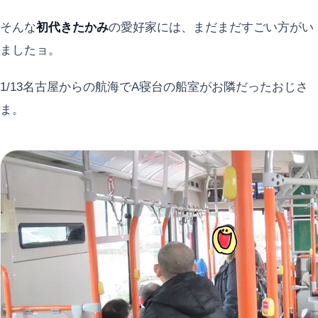
そんな
初代きたかみ
の愛好家には、まだまだすごい方がい
ましたョ。
1/13名古屋からの航海でA寝台の船室がお隣だったおじさ
ま。