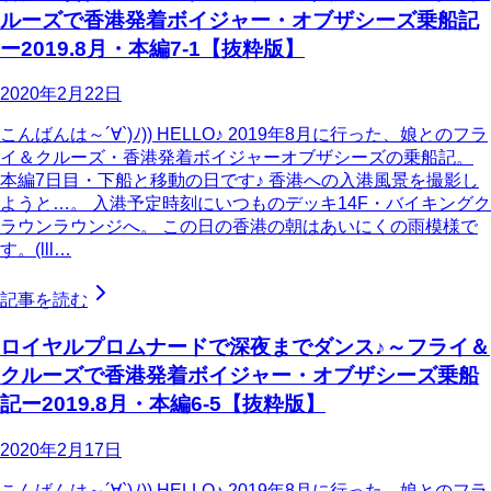
ルーズで香港発着ボイジャー・オブザシーズ乗船記
ー2019.8月・本編7-1【抜粋版】
2020年2月22日
こんばんは～´∀`)ﾉ)) HELLO♪ 2019年8月に行った、娘とのフラ
イ＆クルーズ・香港発着ボイジャーオブザシーズの乗船記。
本編7日目・下船と移動の日です♪ 香港への入港風景を撮影し
ようと…。 入港予定時刻にいつものデッキ14F・バイキングク
ラウンラウンジへ。 この日の香港の朝はあいにくの雨模様で
す。(lll…
記事を読む
ロイヤルプロムナードで深夜までダンス♪～フライ＆
クルーズで香港発着ボイジャー・オブザシーズ乗船
記ー2019.8月・本編6-5【抜粋版】
2020年2月17日
こんばんは～´∀`)ﾉ)) HELLO♪ 2019年8月に行った、娘とのフラ