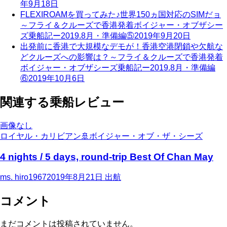
年9月18日
FLEXIROAMを買ってみた♪世界150ヵ国対応のSIMだョ
～フライ＆クルーズで香港発着ボイジャー・オブザシー
ズ乗船記ー2019.8月・準備編⑤
2019年9月20日
出発前に香港で大規模なデモが！香港空港閉鎖や欠航な
どクルーズへの影響は？～フライ＆クルーズで香港発着
ボイジャー・オブザシーズ乗船記ー2019.8月・準備編
⑥
2019年10月6日
関連する乗船レビュー
画像なし
ロイヤル・カリビアン
🚢
ボイジャー・オブ・ザ・シーズ
4 nights / 5 days, round-trip Best Of Chan May
ms. hiro1967
2019年8月21日
出航
コメント
まだコメントは投稿されていません。