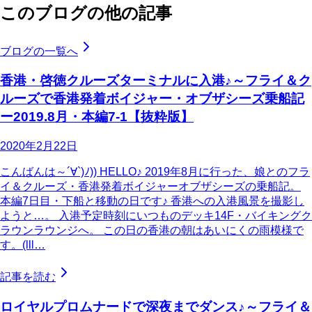
このブログの他の記事
ブログの一覧へ
香港・啓徳クルーズターミナルに入港♪～フライ＆ク
ルーズで香港発着ボイジャー・オブザシーズ乗船記
ー2019.8月・本編7-1【抜粋版】
2020年2月22日
こんばんは～´∀`)ﾉ)) HELLO♪ 2019年8月に行った、娘とのフラ
イ＆クルーズ・香港発着ボイジャーオブザシーズの乗船記。
本編7日目・下船と移動の日です♪ 香港への入港風景を撮影し
ようと…。 入港予定時刻にいつものデッキ14F・バイキングク
ラウンラウンジへ。 この日の香港の朝はあいにくの雨模様で
す。(lll…
記事を読む
ロイヤルプロムナードで深夜までダンス♪～フライ＆