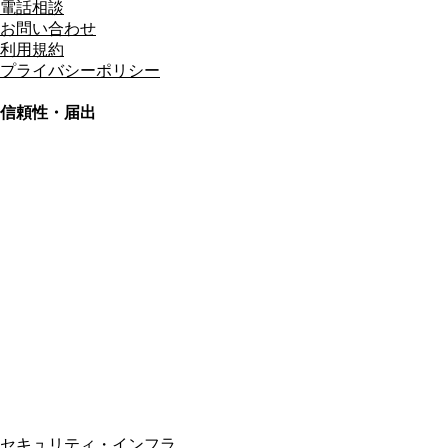
電話相談
お問い合わせ
利用規約
プライバシーポリシー
信頼性・届出
総合旅行業務取扱管理者
資格保有
適格請求書発行事業者
T3011301023586
SSL/TLS暗号化通信
セキュリティ・インフラ