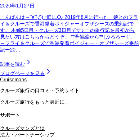
2020年1月27日
こんばんは～´∀`)ﾉ)) HELLO♪ 2019年8月に行った、娘とのフラ
イ＆クルーズで香港発着ボイジャーオブザシーズの乗船記で
す。 本編5日目・クルーズ3日目です♪ この旅行記を最初から
見たい方はこちらからどうぞ。 **準備編から** [ぷろろーぐ。
～フライ＆クルーズで香港発着ボイジャー・オブザシーズ乗船
記ー20…
記事を読む
ブログページを見る
Cruisemans
クルーズ旅行の口コミ・予約サイト
クルーズ旅行をもっと身近に。
サポート
クルーズマンズとは
法人・パートナーシップ