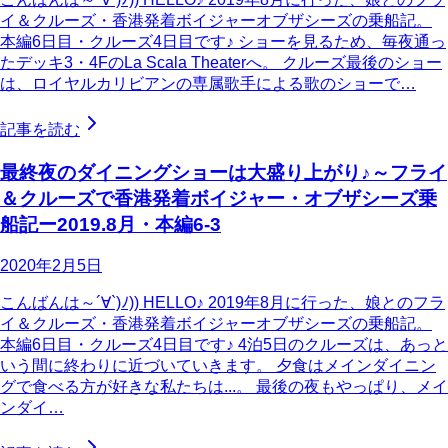
イ＆クルーズ・香港発着ボイジャーオブザシーズの乗船記。
本編6日目・クルーズ4日目です♪ ショーを見るため、毎夜通っ
たデッキ3・4FのLa Scala Theaterへ。 クルーズ最後のショー
は、ロイヤルカリビアンの専属歌手による歌のショーで…
記事を読む
最終夜のダイニングショーは大盛り上がり♪～フライ
＆クルーズで香港発着ボイジャー・オブザシーズ乗
船記ー2019.8月・本編6-3
2020年2月5日
こんばんは～´∀`)ﾉ)) HELLO♪ 2019年8月に行った、娘とのフラ
イ＆クルーズ・香港発着ボイジャーオブザシーズの乗船記。
本編6日目・クルーズ4日目です♪ 4泊5日のクルーズは、あっと
いう間に終わりに近づいていきます。 夕食はメインダイニン
グで食べる方が好きな私たちは...。 最後の夜もやっぱり、メイ
ンダイ…