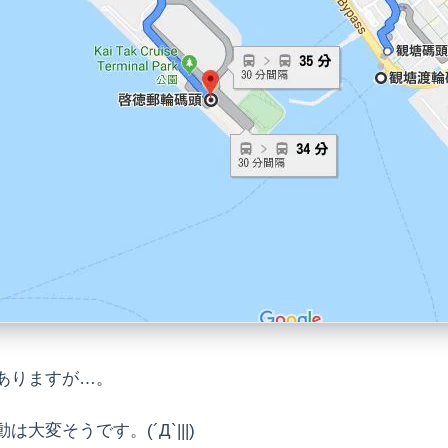
ありますが…。
変そうです。(´Д`|||)