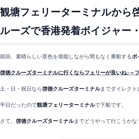
観塘フェリーターミナルから
ルーズで香港発着ボイジャー・オ
前回、素晴らしい景色を堪能しながら間もなく乗船する
ボ
啓徳クルーズターミナルに行くならフェリーが良いね♪～フラ
土・日・祝日なら
啓徳クルーズターミナル
までダイレクト
平日だったので
観塘フェリーターミナル
で下船です。
さて。
啓徳クルーズターミナル
までどうやって行こうかな？σ(