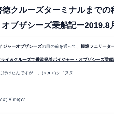
啓徳クルーズターミナルまでの
ブザシーズ乗船記ー2019.8月
イジャーオブザシーズ
の目の前を通って、
観塘フェリータ
イ＆クルーズで香港発着ボイジャー・オブザシーズ乗船記ー2
に行けたんですが…。(＞д＜)ク゛ヌヌ
´∀`me)??