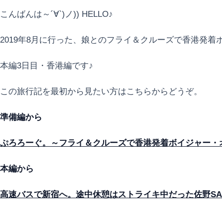
こんばんは～´∀`)ノ)) HELLO♪
2019年8月に行った、娘とのフライ＆クルーズで香港発
本編3日目・香港編です♪
この旅行記を最初から見たい方はこちらからどうぞ。
準備編から
ぷろろーぐ。～フライ＆クルーズで香港発着ボイジャー・オブ
本編から
高速バスで新宿へ。途中休憩はストライキ中だった佐野SA～