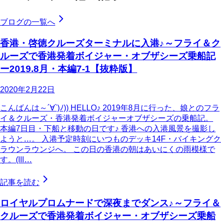
ブログの一覧へ
香港・啓徳クルーズターミナルに入港♪～フライ＆ク
ルーズで香港発着ボイジャー・オブザシーズ乗船記
ー2019.8月・本編7-1【抜粋版】
2020年2月22日
こんばんは～´∀`)ﾉ)) HELLO♪ 2019年8月に行った、娘とのフラ
イ＆クルーズ・香港発着ボイジャーオブザシーズの乗船記。
本編7日目・下船と移動の日です♪ 香港への入港風景を撮影し
ようと…。 入港予定時刻にいつものデッキ14F・バイキングク
ラウンラウンジへ。 この日の香港の朝はあいにくの雨模様で
す。(lll…
記事を読む
ロイヤルプロムナードで深夜までダンス♪～フライ＆
クルーズで香港発着ボイジャー・オブザシーズ乗船