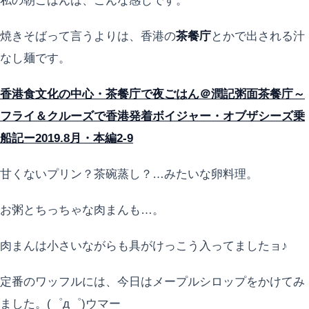
私の朝ごはんは、こんな感じです。
焼きそばって言うよりは、香港の
茶餐庁
とかで出される汁
なし麺です。
香港食文化の中心・茶餐庁で夜ごはん＠潤記粥面茶餐庁～
フライ＆クルーズで香港発着ボイジャー・オブザシーズ乗
船記ー2019.8月・本編2-9
甘くないプリン？茶碗蒸し？…みたいな卵料理。
お粥とちっちゃな肉まんも…。
肉まんは小さいながらも具がけっこう入ってましたョ♪
定番のワッフルには、今日はメープルシロップをかけてみ
ました。(゜д゜)ウマー