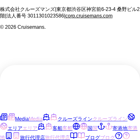
株式会社クルーズマンズ
|
東京都渋谷区神宮前6-23-4 桑野ビル2
階
|
法人番号
3011301023586
|
corp.cruisemans.com
©
2026
Cruisemans.
Media
Media
クルーズライン
クルーズライン
エリア
エリア
客船
客船
国
国
寄港地
寄港
地
旅行代理店
旅行代理店
ブログ
ブログ