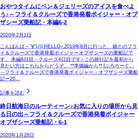
おやつタイムにベン＆ジェリーズのアイスを食べよ
う♪～フライ＆クルーズで香港発着ボイジャー・オブ
ザシーズ乗船記・本編6-2
2020年2月1日
こんばんは～´∀`)ﾉ)) HELLO♪ 2019年8月に行った、娘とのフラ
イ＆クルーズで香港発着ボイジャーオブザシーズの乗船記で
す。 本編6日目・クルーズ4日目です♪ この旅行記を最初から
見たい方はこちらからどうぞ。 **準備編から** [ぷろろーぐ。
～フライ＆クルーズで香港発着ボイジャー・オブザシーズ乗船
記ー20…
記事を読む
終日航海日のルーティーン♪お気に入りの場所から見
る日の出～フライ＆クルーズで香港発着ボイジャー
オブザシーズ乗船記・6-1
2020年1月28日