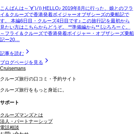
こんばんは～´∀`)ﾉ)) HELLO♪ 2019年8月に行った、娘とのフラ
イ＆クルーズで香港発着ボイジャーオブザシーズの乗船記で
す。 本編6日目・クルーズ4日目です♪ この旅行記を最初から
見たい方はこちらからどうぞ。 **準備編から** [ぷろろーぐ。
～フライ＆クルーズで香港発着ボイジャー・オブザシーズ乗船
記ー20…
記事を読む
ブログページを見る
Cruisemans
クルーズ旅行の口コミ・予約サイト
クルーズ旅行をもっと身近に。
サポート
クルーズマンズとは
法人・パートナーシップ
電話相談
お問い合わせ