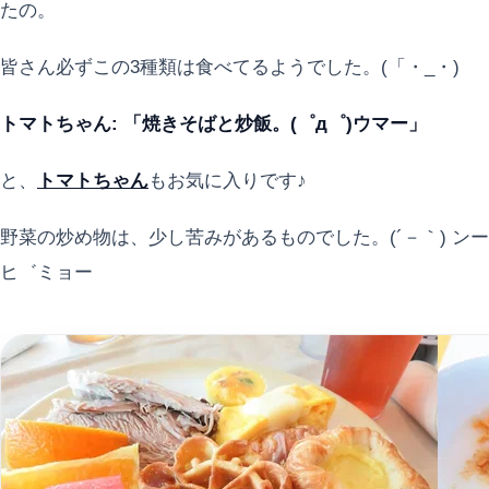
たの。
皆さん必ずこの3種類は食べてるようでした。(「・_・)
トマトちゃん: 「焼きそばと炒飯。(゜д゜)ウマー」
と、
トマトちゃん
もお気に入りです♪
野菜の炒め物は、少し苦みがあるものでした。(´－｀) ンー
ヒ゛ミョー