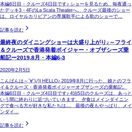
本編6日目・クルーズ4日目です♪ ショーを見るため、毎夜通っ
たデッキ3・4FのLa Scala Theaterへ。 クルーズ最後のショー
は、ロイヤルカリビアンの専属歌手による歌のショーで…
記事を読む
最終夜のダイニングショーは大盛り上がり♪～フライ
＆クルーズで香港発着ボイジャー・オブザシーズ乗
船記ー2019.8月・本編6-3
2020年2月5日
こんばんは～´∀`)ﾉ)) HELLO♪ 2019年8月に行った、娘とのフラ
イ＆クルーズ・香港発着ボイジャーオブザシーズの乗船記。
本編6日目・クルーズ4日目です♪ 4泊5日のクルーズは、あっと
いう間に終わりに近づいていきます。 夕食はメインダイニン
グで食べる方が好きな私たちは...。 最後の夜もやっぱり、メイ
ンダイ…
記事を読む