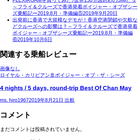
FLEXIROAMを買ってみた♪世界150ヵ国対応のSIMだョ
～フライ＆クルーズで香港発着ボイジャー・オブザシー
ズ乗船記ー2019.8月・準備編⑤
2019年9月20日
出発前に香港で大規模なデモが！香港空港閉鎖や欠航な
どクルーズへの影響は？～フライ＆クルーズで香港発着
ボイジャー・オブザシーズ乗船記ー2019.8月・準備編
⑥
2019年10月6日
関連する乗船レビュー
画像なし
ロイヤル・カリビアン
🚢
ボイジャー・オブ・ザ・シーズ
4 nights / 5 days, round-trip Best Of Chan May
ms. hiro1967
2019年8月21日
出航
コメント
まだコメントは投稿されていません。