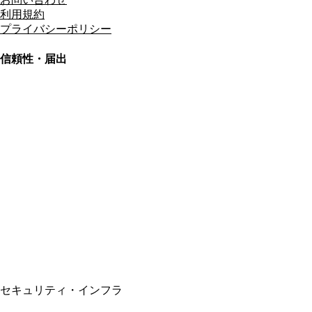
利用規約
プライバシーポリシー
信頼性・届出
総合旅行業務取扱管理者
資格保有
適格請求書発行事業者
T3011301023586
SSL/TLS暗号化通信
セキュリティ・インフラ