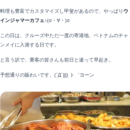
料理も豊富でカスタマイズし甲斐があるので、やっぱり
ウ
インジャマーカフェ
♪(σ・∀・)σ
この日は、クルーズ中ただ一度の寄港地、ベトナムのチャ
ンメイに入港する日です。
と言う訳で、乗客の皆さんも前日と違って早起き。
予想通りの賑わいです。(´Д`|||) ト゛ヨーン