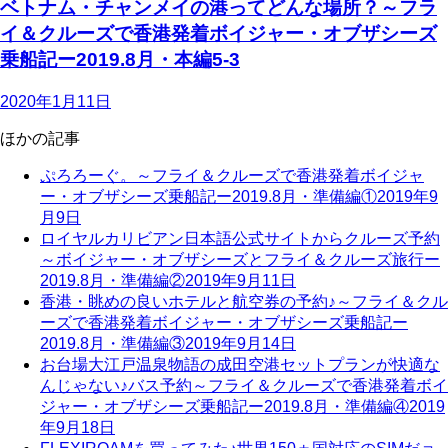
ベトナム・チャンメイの港ってどんな場所？～フラ
イ＆クルーズで香港発着ボイジャー・オブザシーズ
乗船記ー2019.8月・本編5-3
2020年1月11日
ほかの記事
ぷろろーぐ。～フライ＆クルーズで香港発着ボイジャ
ー・オブザシーズ乗船記ー2019.8月・準備編①
2019年9
月9日
ロイヤルカリビアン日本語公式サイトからクルーズ予約
～ボイジャー・オブザシーズとフライ＆クルーズ旅行ー
2019.8月・準備編②
2019年9月11日
香港・眺めの良いホテルと航空券の予約♪～フライ＆クル
ーズで香港発着ボイジャー・オブザシーズ乗船記ー
2019.8月・準備編③
2019年9月14日
お台場大江戸温泉物語の成田空港セットプランが快適な
んじゃない♪バス予約～フライ＆クルーズで香港発着ボイ
ジャー・オブザシーズ乗船記ー2019.8月・準備編④
2019
年9月18日