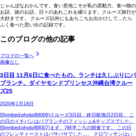
じゃんぼなおかんです。食い意地こそが私の原動力。食べ物の
お話、旅のお話、日々のあれこれを綴ります。クルーズ旅行が
大好きです。 クルーズ以外にもあちこちお出かけして…たら
ふく食べた思い出の記録です。
このブログの他の記事
ブログの一覧へ
画像なし
3日目 11月6日に食べたもの。ランチは久しぶりにパ
ブランチ。ダイヤモンドプリンセス沖縄台湾クルー
ズ25
2020年1月18日
![](embed:photo/88006)クルーズ3日目。終日航海日2日目。 こ
の日のイチバンはパブランチのフィッシュ&チップスでした。
![](embed:photo/88007)まず、7時半ごろの朝食です。 この日
のフレンチトーストはパサパサでした…。 クロワッサンはい