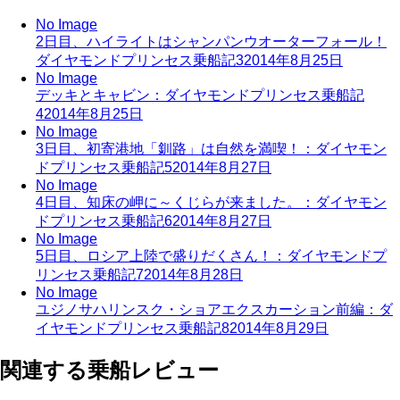
No Image
2日目、ハイライトはシャンパンウオーターフォール！
ダイヤモンドプリンセス乗船記3
2014年8月25日
No Image
デッキとキャビン：ダイヤモンドプリンセス乗船記
4
2014年8月25日
No Image
3日目、初寄港地「釧路」は自然を満喫！：ダイヤモン
ドプリンセス乗船記5
2014年8月27日
No Image
4日目、知床の岬に～くじらが来ました。：ダイヤモン
ドプリンセス乗船記6
2014年8月27日
No Image
5日目、ロシア上陸で盛りだくさん！：ダイヤモンドプ
リンセス乗船記7
2014年8月28日
No Image
ユジノサハリンスク・ショアエクスカーション前編：ダ
イヤモンドプリンセス乗船記8
2014年8月29日
関連する乗船レビュー