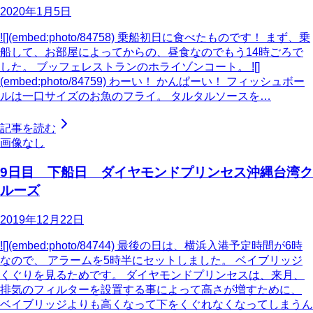
2020年1月5日
![](embed:photo/84758) 乗船初日に食べたものです！ まず、乗
船して、お部屋によってからの、昼食なのでもう14時ごろで
した。 ブッフェレストランのホライゾンコート。 ![]
(embed:photo/84759) わーい！ かんぱーい！ フィッシュボー
ルは一口サイズのお魚のフライ。 タルタルソースを…
記事を読む
画像なし
9日目 下船日 ダイヤモンドプリンセス沖縄台湾ク
ルーズ
2019年12月22日
![](embed:photo/84744) 最後の日は、横浜入港予定時間が6時
なので、 アラームを5時半にセットしました。 ベイブリッジ
くぐりを見るためです。 ダイヤモンドプリンセスは、来月、
排気のフィルターを設置する事によって高さが増すために、
ベイブリッジよりも高くなって下をくぐれなくなってしまうん