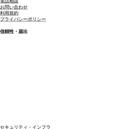
電話相談
お問い合わせ
利用規約
プライバシーポリシー
信頼性・届出
総合旅行業務取扱管理者
資格保有
適格請求書発行事業者
T3011301023586
SSL/TLS暗号化通信
セキュリティ・インフラ