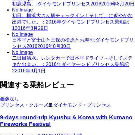
初鹿児島。:ダイヤモンドプリンセス2016
2016年8月20日
No Image
初日。横浜大さん橋チェックイン！そして、にぎやかな
出港でした。：2016年ダイヤモンドプリンセス乗船記
1
2016年8月29日
No Image
日本平と富士山と三保の松原とお寿司:ダイヤモンドプリ
ンセス2016
2016年8月30日
No Image
二日目清水。レンタカーで日本平ドライブ～そしてステ
キな出会い。：2016年ダイヤモンドプリンセス乗船記
2
2016年9月1日
関連する乗船レビュー
画像なし
プリンセス・クルーズ
🚢
ダイヤモンド・プリンセス
9-days round-trip Kyushu & Korea with Kumano
Fireworks Festival