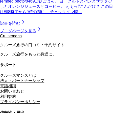
(embed:photo/84691)朝ごはん。 ヨーグルトとパンとサラダ少
しとオレンジジュースとコーヒー。 えぇっ⁉︎こんだけ？ この日
は朝8時半から9時の間に、 チェックイン時…
記事を読む
ブログページを見る
Cruisemans
クルーズ旅行の口コミ・予約サイト
クルーズ旅行をもっと身近に。
サポート
クルーズマンズとは
法人・パートナーシップ
電話相談
お問い合わせ
利用規約
プライバシーポリシー
信頼性・届出