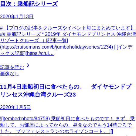
目次：乗船記シリーズ
2020年1月13日
# 【ブログの記事をクルーズやイベント毎にまとめています】
## 乗船記シリーズ * 2019年 ダイヤモンドプリンセス 沖縄台湾
リゾートクルーズ （ [記事一覧]
(https://cruisemans.com/b/jumboholiday/series/1234) | [インデ
ックス記事](https://crui…
記事を読む
画像なし
11月4日乗船初日に食べたもの。 ダイヤモンドプ
リンセス沖縄台湾クルーズ23
2020年1月5日
![](embed:photo/84758) 乗船初日に食べたものです！ まず、乗
船して、お部屋によってからの、昼食なのでもう14時ごろで
した。 ブッフェレストランのホライゾンコート。 ![]