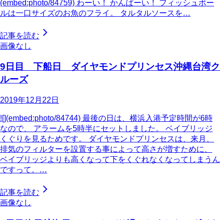
(embed:photo/84759) わーい！ かんぱーい！ フィッシュボー
ルは一口サイズのお魚のフライ。 タルタルソースを…
記事を読む
画像なし
9日目 下船日 ダイヤモンドプリンセス沖縄台湾ク
ルーズ
2019年12月22日
![](embed:photo/84744) 最後の日は、横浜入港予定時間が6時
なので、 アラームを5時半にセットしました。 ベイブリッジ
くぐりを見るためです。 ダイヤモンドプリンセスは、来月、
排気のフィルターを設置する事によって高さが増すために、
ベイブリッジよりも高くなって下をくぐれなくなってしまうん
ですって。…
記事を読む
画像なし