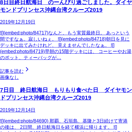
8日目終日航海日 のーんびり過ごしました。ダイヤ
モンドプリンセス沖縄台湾クルーズ2019
2019年12月19日
![](embed:photo/84717)なんと、もう実質最終日。 あっという
間ですなぁ。寂しいねぇ。 ![](embed:photo/84718)朝日を見に
デッキに出てみたけれど、 見えませんでしたなぁ。 ![]
(embed:photo/84719)早朝の15階デッキには、 コーヒーやお湯
のポット、ティーバッグが…
記事を読む
画像なし
7日目 終日航海日 もりもり食べた日 ダイヤモン
ドプリンセス沖縄台湾クルーズ2019
2019年12月14日
![](embed:photo/84690) 那覇、石垣島、基隆と3日続けて寄港
の後は、 2日間、終日航海日を経て横浜に帰ります。 ![]