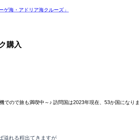
エーゲ海・アドリア海クルーズ」
ク購入
機でので旅も満喫中～♪ 訪問国は2023年現在、53か国になり
ば溢れる程出てきますが