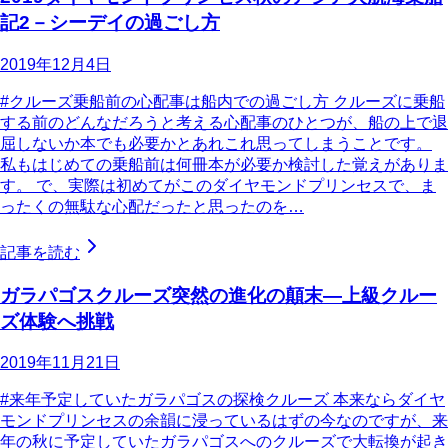
記2－シーデイの過ごし方
2019年12月4日
#クルーズ乗船前の心配事は船内での過ごし方 クルーズに乗船
する前のどんなだろうと考える心配事のひとつが、船の上で退
屈しないか本でも必要かとあれこれ思ってしまうことです。
私もはじめての乗船前は何冊本が必要か検討した覚えがありま
す。 で、実際は初めてがこのダイヤモンドプリンセスで、ま
ったくの無駄な心配だったと思ったのを…
記事を読む
ガラパゴスクルーズ突然の進化の顛末―上級クルー
ズ体験へ挑戦
2019年11月21日
#来年予定していたガラパゴスの探検クルーズ 本来ならダイヤ
モンドプリンセスの余韻に浸っているはずの今なのですが、来
年の秋に予定していたガラパゴスへのクルーズで大転換が起き