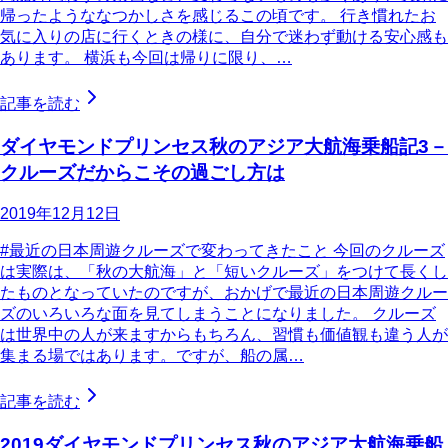
帰ったようななつかしさを感じるこの頃です。 行き慣れたお
気に入りの店に行くときの様に、自分で迷わず動ける安心感も
あります。 横浜も今回は帰りに限り、…
記事を読む
ダイヤモンドプリンセス秋のアジア大航海乗船記3－
クルーズだからこその過ごし方は
2019年12月12日
#最近の日本周遊クルーズで変わってきたこと 今回のクルーズ
は実際は、「秋の大航海」と「短いクルーズ」をつけて長くし
たものとなっていたのですが、おかげで最近の日本周遊クルー
ズのいろいろな面を見てしまうことになりました。 クルーズ
は世界中の人が来ますからもちろん、習慣も価値観も違う人が
集まる場ではあります。ですが、船の属…
記事を読む
2019ダイヤモンドプリンセス秋のアジア大航海乗船