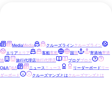
Media
Media
クルーズライン
クルーズライン
エリア
エリア
客船
客船
国
国
寄港地
寄港
地
旅行代理店
旅行代理店
ブログ
ブログ
Q&A
Q&A
ニュース
ニュース
リーダーボード
リー
ダーボード
クルーズマンズとは
クルーズマンズとは