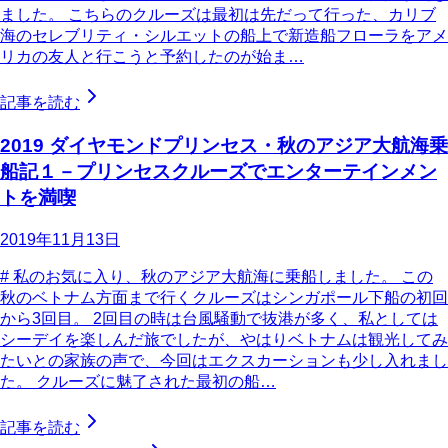
ました。 こちらのクルーズは最初は先だって行った、カリブ
海のセレブリティ・シルエットの船上で新造船フローラをアメ
リカの友人と行こうと予約したのが始ま…
記事を読む
2019 ダイヤモンドプリンセス・秋のアジア大航海乗
船記１－プリンセスクルーズでエンターテインメン
トを満喫
2019年11月13日
# 私のお気に入り、秋のアジア大航海に乗船しました。 この
秋のベトナム方面まで行くクルーズはシンガポール下船の初回
から3回目。 2回目の時は台風騒動で抜港が多く、私としては
シーデイを楽しんだ旅でしたが、やはりベトナムは観光してみ
たいとの家族の声で、今回はエクスカーションも少し入れまし
た。 クルーズに魅了された最初の船…
記事を読む