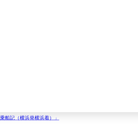
ズ乗船記（横浜発横浜着）」