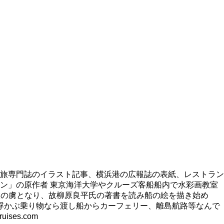
旅専門誌のイラスト記事、横浜港の広報誌の表紙、レストラン
ン」の原作者 東京海洋大学やクルーズ客船船内で水彩画教室
旅の虜となり、故柳原良平氏の著書を読み船の絵を描き始め
浮かぶ乗り物なら渡し船からカーフェリー、離島航路等なんで
es.com