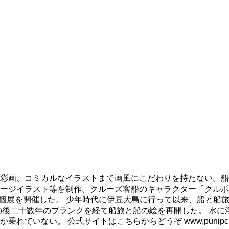
彩画、コミカルなイラストまで画風にこだわりを持たない。船
ージイラスト等を制作。クルーズ客船のキャラクター「クルボ
も個展を開催した。 少年時代に伊豆大島に行って以来、船と船
の後二十数年のブランクを経て船旅と船の絵を再開した。 水に
ない。 公式サイトはこちらからどうぞ www.punipcruis