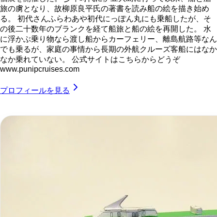
旅の虜となり、故柳原良平氏の著書を読み船の絵を描き始め
る。 初代さんふらわあや初代にっぽん丸にも乗船したが、そ
の後二十数年のブランクを経て船旅と船の絵を再開した。 水
に浮かぶ乗り物なら渡し船からカーフェリー、離島航路等なん
でも乗るが、家庭の事情から長期の外航クルーズ客船にはなか
なか乗れていない。 公式サイトはこちらからどうぞ
www.punipcruises.com
プロフィールを見る