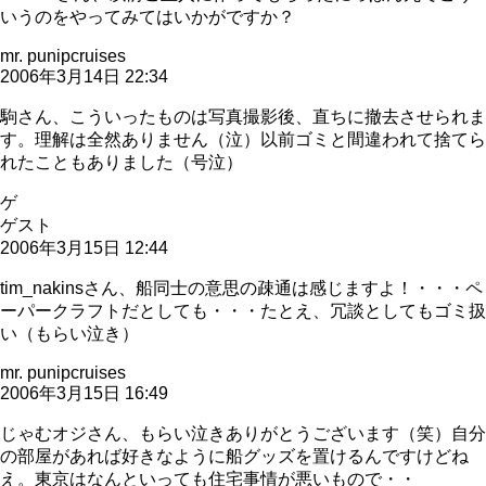
いうのをやってみてはいかがですか？
mr. punipcruises
2006年3月14日 22:34
駒さん、こういったものは写真撮影後、直ちに撤去させられま
す。理解は全然ありません（泣）以前ゴミと間違われて捨てら
れたこともありました（号泣）
ゲ
ゲスト
2006年3月15日 12:44
tim_nakinsさん、船同士の意思の疎通は感じますよ！・・・ペ
ーパークラフトだとしても・・・たとえ、冗談としてもゴミ扱
い（もらい泣き）
mr. punipcruises
2006年3月15日 16:49
じゃむオジさん、もらい泣きありがとうございます（笑）自分
の部屋があれば好きなように船グッズを置けるんですけどね
え。東京はなんといっても住宅事情が悪いもので・・