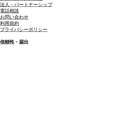
法人・パートナーシップ
電話相談
お問い合わせ
利用規約
プライバシーポリシー
信頼性・届出
総合旅行業務取扱管理者
資格保有
適格請求書発行事業者
T3011301023586
SSL/TLS暗号化通信