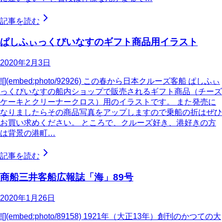
記事を読む
ぱしふぃっくびいなすのギフト商品用イラスト
2020年2月3日
![](embed:photo/92926) この春から日本クルーズ客船 ぱしふぃ
っくびいなすの船内ショップで販売されるギフト商品（チーズ
ケーキとクリーナークロス）用のイラストです。 また発売に
なりましたらその商品写真をアップしますので乗船の折はぜひ
お買い求めください。 ところで、クルーズ好き、港好きの方
は背景の港町…
記事を読む
商船三井客船広報誌「海」89号
2020年1月26日
![](embed:photo/89158) 1921年（大正13年）創刊のかつての大