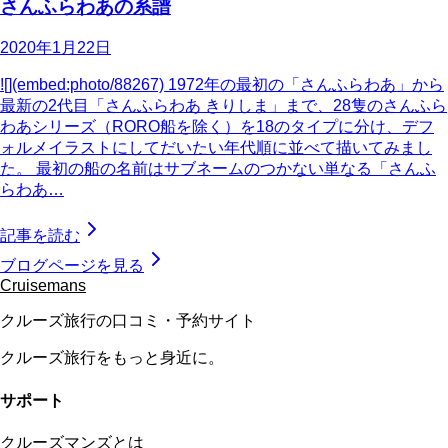
さんふらわあの系譜
2020年1月22日
![](embed:photo/88267) 1972年の最初の「さんふらわあ」から
最新の2代目「さんふらわあ きりしま」まで、28隻のさんふら
わあシリーズ（RORO船を除く）を18のタイプに分け、デフ
ォルメイラストにしてだいたい年代順に並べて描いてみまし
た。 最初の船の名前はサブネームのつかない単なる「さんふ
らわあ…
記事を読む
ブログページを見る
Cruisemans
クルーズ旅行の口コミ・予約サイト
クルーズ旅行をもっと身近に。
サポート
クルーズマンズとは