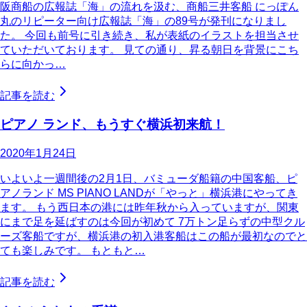
阪商船の広報誌「海」の流れを汲む、商船三井客船 にっぽん
丸のリピーター向け広報誌「海」の89号が発刊になりまし
た。 今回も前号に引き続き、私が表紙のイラストを担当させ
ていただいております。 見ての通り、昇る朝日を背景にこち
らに向かっ…
記事を読む
ピアノ ランド、もうすぐ横浜初来航！
2020年1月24日
いよいよ一週間後の2月1日、バミューダ船籍の中国客船、ピ
アノランド MS PIANO LANDが「やっと」横浜港にやってき
ます。 もう西日本の港には昨年秋から入っていますが、関東
にまで足を延ばすのは今回が初めて 7万トン足らずの中型クル
ーズ客船ですが、横浜港の初入港客船はこの船が最初なのでと
ても楽しみです。 もともと…
記事を読む