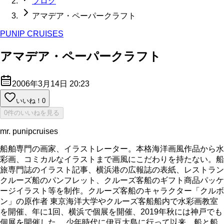
ブログ
アマデア・ペーパークラフト
PUNIP CRUISES
アマデア・ペーパークラフト
2006年3月14日 20:23
いいね！
0
0件のいいねを見る
mr. punipcruises
船舶専門の画家、イラストレーター。本格海洋画風作品から水
彩画、コミカルなイラストまで画風にこだわりを持たない。船
旅専門誌のイラスト記事、横浜港の広報誌の表紙、レストラン
クルーズ船のパンフレット、クルーズ客船のギフト商品パッケ
ージイラスト等を制作。クルーズ客船のキャラクター「クルボ
ン」の原作者 東京海洋大学やクルーズ客船船内で水彩画教室
を開催、年に1回、横浜で個展を開催、2019年秋には神戸でも
個展を開催した。 少年時代に伊豆大島に行って以来、船と船