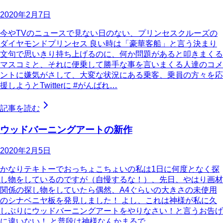
2020年2月7日
今やTVのニュースで見ない日のない、プリンセスクルーズの
ダイヤモンドプリンセス 良い時は「豪華客船」と言う決まり
文句で思いきり持ち上げるのに、何か問題があると叩きまくる
マスコミと、それに便乗して勝手な事を言いまくる人達のコメ
ントに嫌気がさして、大変な状況にある乗客、乗員の方々を応
援しようとTwitterに #がんばれ…
記事を読む
ウッドバーニングアートの新作
2020年2月5日
かなりテキトーでおっちょこちょいの私は1日に何度となく探
し物をしているのですが（自慢するな！）、先日、やはり画材
関係の探し物をしていたら偶然、A4ぐらいの大きさの未使用
のシナベニヤ板を発見しました！ よし、これは神様が私に久
しぶりにウッドバーニングアートをやりなさい！と言うお告げ
に違いない！ と普段は神様なんかまるで…