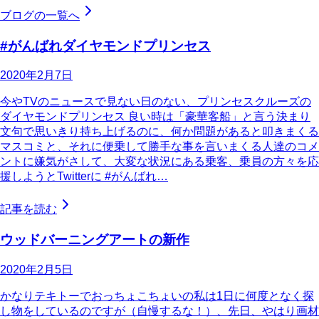
ブログの一覧へ
#がんばれダイヤモンドプリンセス
2020年2月7日
今やTVのニュースで見ない日のない、プリンセスクルーズの
ダイヤモンドプリンセス 良い時は「豪華客船」と言う決まり
文句で思いきり持ち上げるのに、何か問題があると叩きまくる
マスコミと、それに便乗して勝手な事を言いまくる人達のコメ
ントに嫌気がさして、大変な状況にある乗客、乗員の方々を応
援しようとTwitterに #がんばれ…
記事を読む
ウッドバーニングアートの新作
2020年2月5日
かなりテキトーでおっちょこちょいの私は1日に何度となく探
し物をしているのですが（自慢するな！）、先日、やはり画材