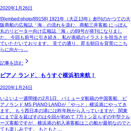
2020年1月26日
![](embed:photo/89158) 1921年（大正13年）創刊のかつての大
阪商船の広報誌「海」の流れを汲む、商船三井客船 にっぽん
丸のリピーター向け広報誌「海」の89号が発刊になりまし
た。 今回も前号に引き続き、私が表紙のイラストを担当させ
ていただいております。 見ての通り、昇る朝日を背景にこち
らに向かっ…
記事を読む
ピアノ ランド、もうすぐ横浜初来航！
2020年1月24日
いよいよ一週間後の2月1日、バミューダ船籍の中国客船、ピ
アノランド MS PIANO LANDが「やっと」横浜港にやってき
ます。 もう西日本の港には昨年秋から入っていますが、関東
にまで足を延ばすのは今回が初めて 7万トン足らずの中型クル
ーズ客船ですが、横浜港の初入港客船はこの船が最初なのでと
ても楽しみです。 もともと…