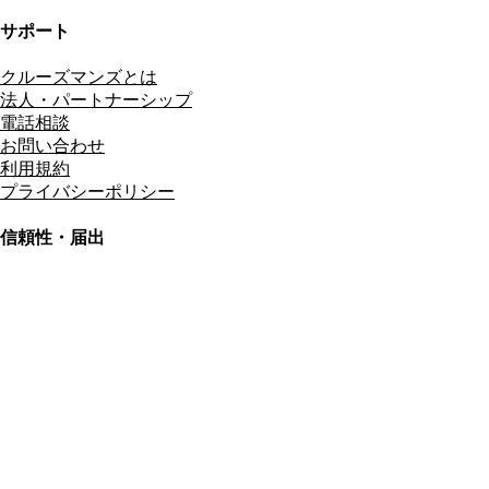
サポート
クルーズマンズとは
法人・パートナーシップ
電話相談
お問い合わせ
利用規約
プライバシーポリシー
信頼性・届出
総合旅行業務取扱管理者
資格保有
適格請求書発行事業者
T3011301023586