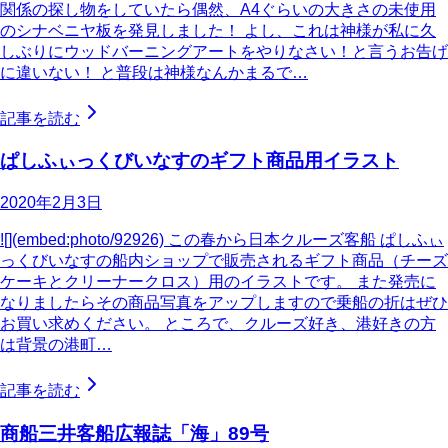
関係の探し物をしていたら偶然、A4ぐらいの大きさの未使用
のシナベニヤ板を発見しました！ よし、これは神様が私に久
しぶりにウッドバーニングアートをやりなさい！と言うお告げ
に違いない！ と普段は神様なんかまるで…
記事を読む
ぱしふぃっくびいなすのギフト商品用イラスト
2020年2月3日
![](embed:photo/92926) この春から日本クルーズ客船 ぱしふぃ
っくびいなすの船内ショップで販売されるギフト商品（チーズ
ケーキとクリーナークロス）用のイラストです。 また発売に
なりましたらその商品写真をアップしますので乗船の折はぜひ
お買い求めください。 ところで、クルーズ好き、港好きの方
は背景の港町…
記事を読む
商船三井客船広報誌「海」89号