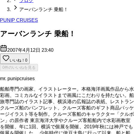
ブログ
アーバンランチ 乗船！
PUNIP CRUISES
アーバンランチ 乗船！
2007年4月12日 23:40
いいね！
0
0件のいいねを見る
mr. punipcruises
船舶専門の画家、イラストレーター。本格海洋画風作品から水
彩画、コミカルなイラストまで画風にこだわりを持たない。船
旅専門誌のイラスト記事、横浜港の広報誌の表紙、レストラン
クルーズ船のパンフレット、クルーズ客船のギフト商品パッケ
ージイラスト等を制作。クルーズ客船のキャラクター「クルボ
ン」の原作者 東京海洋大学やクルーズ客船船内で水彩画教室
を開催、年に1回、横浜で個展を開催、2019年秋には神戸でも
個展を開催した。 少年時代に伊豆大島に行って以来、船と船