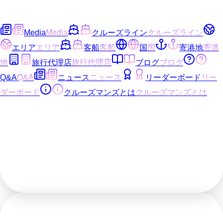
Media
Media
クルーズライン
クルーズライン
エリア
エリア
客船
客船
国
国
寄港地
寄港
地
旅行代理店
旅行代理店
ブログ
ブログ
Q&A
Q&A
ニュース
ニュース
リーダーボード
リー
ダーボード
クルーズマンズとは
クルーズマンズとは