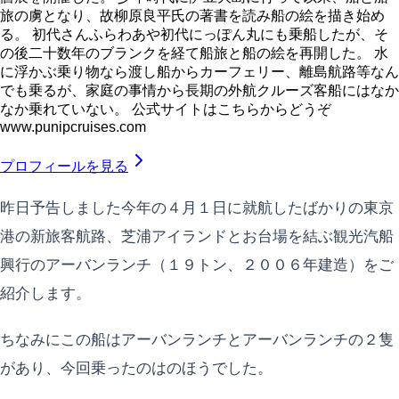
旅の虜となり、故柳原良平氏の著書を読み船の絵を描き始め
る。 初代さんふらわあや初代にっぽん丸にも乗船したが、そ
の後二十数年のブランクを経て船旅と船の絵を再開した。 水
に浮かぶ乗り物なら渡し船からカーフェリー、離島航路等なん
でも乗るが、家庭の事情から長期の外航クルーズ客船にはなか
なか乗れていない。 公式サイトはこちらからどうぞ
www.punipcruises.com
プロフィールを見る
昨日予告しました今年の４月１日に就航したばかりの東京
港の新旅客航路、芝浦アイランドとお台場を結ぶ観光汽船
興行のアーバンランチ（１９トン、２００６年建造）をご
紹介します。
ちなみにこの船はアーバンランチとアーバンランチの２隻
があり、今回乗ったのはのほうでした。