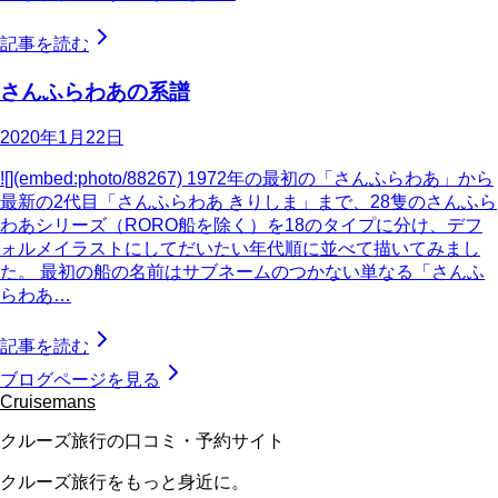
記事を読む
さんふらわあの系譜
2020年1月22日
![](embed:photo/88267) 1972年の最初の「さんふらわあ」から
最新の2代目「さんふらわあ きりしま」まで、28隻のさんふら
わあシリーズ（RORO船を除く）を18のタイプに分け、デフ
ォルメイラストにしてだいたい年代順に並べて描いてみまし
た。 最初の船の名前はサブネームのつかない単なる「さんふ
らわあ…
記事を読む
ブログページを見る
Cruisemans
クルーズ旅行の口コミ・予約サイト
クルーズ旅行をもっと身近に。