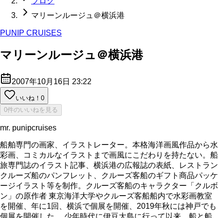
ブログ
マリーンルージュ＠横浜港
PUNIP CRUISES
マリーンルージュ＠横浜港
2007年10月16日 23:22
いいね！
0
0件のいいねを見る
mr. punipcruises
船舶専門の画家、イラストレーター。本格海洋画風作品から水
彩画、コミカルなイラストまで画風にこだわりを持たない。船
旅専門誌のイラスト記事、横浜港の広報誌の表紙、レストラン
クルーズ船のパンフレット、クルーズ客船のギフト商品パッケ
ージイラスト等を制作。クルーズ客船のキャラクター「クルボ
ン」の原作者 東京海洋大学やクルーズ客船船内で水彩画教室
を開催、年に1回、横浜で個展を開催、2019年秋には神戸でも
個展を開催した。 少年時代に伊豆大島に行って以来、船と船