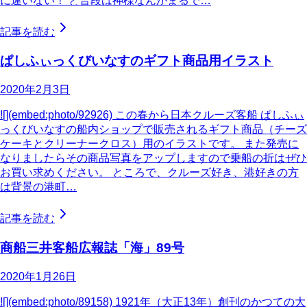
に違いない！ と普段は神様なんかまるで…
記事を読む
ぱしふぃっくびいなすのギフト商品用イラスト
2020年2月3日
![](embed:photo/92926) この春から日本クルーズ客船 ぱしふぃ
っくびいなすの船内ショップで販売されるギフト商品（チーズ
ケーキとクリーナークロス）用のイラストです。 また発売に
なりましたらその商品写真をアップしますので乗船の折はぜひ
お買い求めください。 ところで、クルーズ好き、港好きの方
は背景の港町…
記事を読む
商船三井客船広報誌「海」89号
2020年1月26日
![](embed:photo/89158) 1921年（大正13年）創刊のかつての大