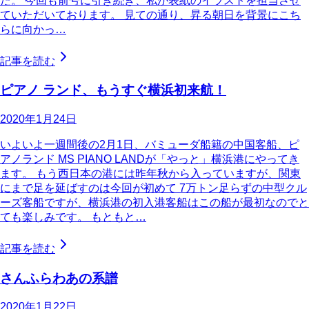
た。 今回も前号に引き続き、私が表紙のイラストを担当させ
ていただいております。 見ての通り、昇る朝日を背景にこち
らに向かっ…
記事を読む
ピアノ ランド、もうすぐ横浜初来航！
2020年1月24日
いよいよ一週間後の2月1日、バミューダ船籍の中国客船、ピ
アノランド MS PIANO LANDが「やっと」横浜港にやってき
ます。 もう西日本の港には昨年秋から入っていますが、関東
にまで足を延ばすのは今回が初めて 7万トン足らずの中型クル
ーズ客船ですが、横浜港の初入港客船はこの船が最初なのでと
ても楽しみです。 もともと…
記事を読む
さんふらわあの系譜
2020年1月22日