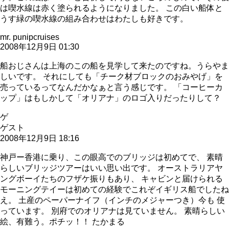
は喫水線は赤く塗られるようになりました。 この白い船体と
うす緑の喫水線の組み合わせはわたしも好きです。
mr. punipcruises
2008年12月9日 01:30
船おじさんは上海のこの船を見学して来たのですね。うらやま
しいです。 それにしても「チーク材ブロックのおみやげ」を
売っているってなんだかなぁと言う感じです。 「コーヒーカ
ップ」はもしかして「オリアナ」のロゴ入りだったりして？
ゲ
ゲスト
2008年12月9日 18:16
神戸ー香港に乗り、この眼高でのブリッジは初めてで、 素晴
らしいブリッジツアーはいい思い出です。 オーストラリアヤ
ングボーイたちのフザケ振りもあり、 キャビンと届けられる
モーニングテイーは初めての経験でこれぞイギリス船でしたね
え。 土産のペーパーナイフ（インチのメジャーつき）今も 使
っています。 別府でのオリアナは見ていません。 素晴らしい
絵、有難う。ポチッ！！ たかまる