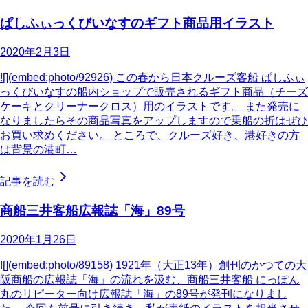
ぱしふぃっくびいなすのギフト商品用イラスト
2020年2月3日
![](embed:photo/92926) この春から日本クルーズ客船 ぱしふぃ
っくびいなすの船内ショップで販売されるギフト商品（チーズ
ケーキとクリーナークロス）用のイラストです。 また発売に
なりましたらその商品写真をアップしますので乗船の折はぜひ
お買い求めください。 ところで、クルーズ好き、港好きの方
は背景の港町…
記事を読む
商船三井客船広報誌「海」89号
2020年1月26日
![](embed:photo/89158) 1921年（大正13年）創刊のかつての大
阪商船の広報誌「海」の流れを汲む、商船三井客船 にっぽん
丸のリピーター向け広報誌「海」の89号が発刊になりまし