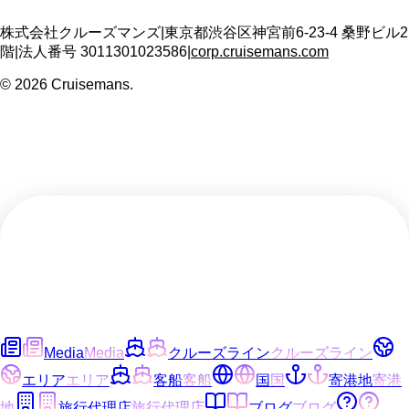
株式会社クルーズマンズ
|
東京都渋谷区神宮前6-23-4 桑野ビル2
階
|
法人番号
3011301023586
|
corp.cruisemans.com
©
2026
Cruisemans.
Media
Media
クルーズライン
クルーズライン
エリア
エリア
客船
客船
国
国
寄港地
寄港
地
旅行代理店
旅行代理店
ブログ
ブログ