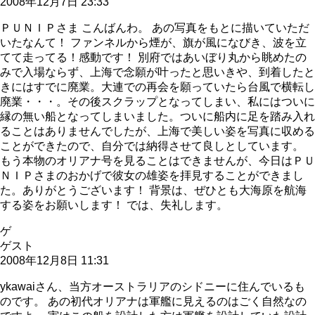
2008年12月7日 23:33
ＰＵＮＩＰさま こんばんわ。 あの写真をもとに描いていただ
いたなんて！ ファンネルから煙が、旗が風になびき、波を立
てて走ってる！感動です！ 別府ではあいぼり丸から眺めたの
みで入場ならず、上海で念願が叶ったと思いきや、到着したと
きにはすでに廃業。大連での再会を願っていたら台風で横転し
廃業・・・。その後スクラップとなってしまい、私にはついに
縁の無い船となってしまいました。ついに船内に足を踏み入れ
ることはありませんでしたが、上海で美しい姿を写真に収める
ことができたので、自分では納得させて良しとしています。
もう本物のオリアナ号を見ることはできませんが、今日はＰＵ
ＮＩＰさまのおかげで彼女の雄姿を拝見することができまし
た。ありがとうございます！ 背景は、ぜひとも大海原を航海
する姿をお願いします！ では、失礼します。
ゲ
ゲスト
2008年12月8日 11:31
ykawaiさん、当方オーストラリアのシドニーに住んでいるも
のです。 あの初代オリアナは軍艦に見えるのはごく自然なの