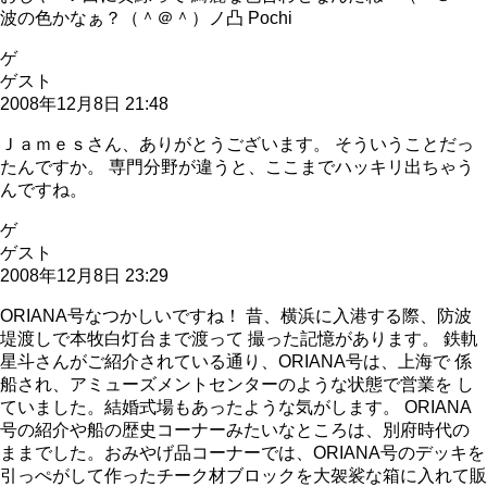
波の色かなぁ？（＾＠＾）ノ凸 Pochi
ゲ
ゲスト
2008年12月8日 21:48
Ｊａｍｅｓさん、ありがとうございます。 そういうことだっ
たんですか。 専門分野が違うと、ここまでハッキリ出ちゃう
んですね。
ゲ
ゲスト
2008年12月8日 23:29
ORIANA号なつかしいですね！ 昔、横浜に入港する際、防波
堤渡しで本牧白灯台まで渡って 撮った記憶があります。 鉄軌
星斗さんがご紹介されている通り、ORIANA号は、上海で 係
船され、アミューズメントセンターのような状態で営業を し
ていました。結婚式場もあったような気がします。 ORIANA
号の紹介や船の歴史コーナーみたいなところは、別府時代の
ままでした。おみやげ品コーナーでは、ORIANA号のデッキを
引っぺがして作ったチーク材ブロックを大袈裟な箱に入れて販