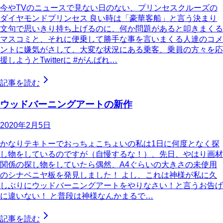
今やTVのニュースで見ない日のない、プリンセスクルーズの
ダイヤモンドプリンセス 良い時は「豪華客船」と言う決まり
文句で思いきり持ち上げるのに、何か問題があると叩きまくる
マスコミと、それに便乗して勝手な事を言いまくる人達のコメ
ントに嫌気がさして、大変な状況にある乗客、乗員の方々を応
援しようとTwitterに #がんばれ…
記事を読む
ウッドバーニングアートの新作
2020年2月5日
かなりテキトーでおっちょこちょいの私は1日に何度となく探
し物をしているのですが（自慢するな！）、先日、やはり画材
関係の探し物をしていたら偶然、A4ぐらいの大きさの未使用
のシナベニヤ板を発見しました！ よし、これは神様が私に久
しぶりにウッドバーニングアートをやりなさい！と言うお告げ
に違いない！ と普段は神様なんかまるで…
記事を読む