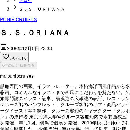
ブログ
Ｓ．Ｓ．ＯＲＩＡＮＡ
PUNIP CRUISES
Ｓ．Ｓ．ＯＲＩＡＮＡ
2008年12月6日 23:33
いいね！
0
0件のいいねを見る
mr. punipcruises
船舶専門の画家、イラストレーター。本格海洋画風作品から水
彩画、コミカルなイラストまで画風にこだわりを持たない。船
旅専門誌のイラスト記事、横浜港の広報誌の表紙、レストラン
クルーズ船のパンフレット、クルーズ客船のギフト商品パッケ
ージイラスト等を制作。クルーズ客船のキャラクター「クルボ
ン」の原作者 東京海洋大学やクルーズ客船船内で水彩画教室
を開催、年に1回、横浜で個展を開催、2019年秋には神戸でも
個展を開催した。 少年時代に伊豆大島に行って以来、船と船