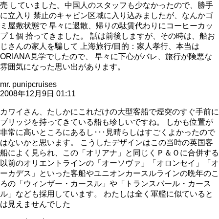
売 していました。中国人のスタッフも少なかったので、勝手
に立入り 禁止のキャビン区域に入り込みましたが、なんかゴ
ミ屋敷状態で 早々に退散、帰りの駄賃代わりにコーヒーカッ
プ１個 拾ってきました。 話は前後しますが、その時は、船お
じさんの家人を騙して 上海旅行/目的：家人孝行、本当は
ORIANA見学でしたので、 早々に下心がバレ、旅行が険悪な
雰囲気になった思い出があります。
mr. punipcruises
2008年12月9日 01:11
カワイさん、たしかにこれだけの大型客船で煙突のすぐ手前に
ブリッジを持ってきている船も珍しいですね。 しかも位置が
非常に高いところにあるし･･･見晴らしはすごくよかったので
はないかと思います。 こうしたデザインはこの当時の英国客
船によく見られ、この「オリアナ」と同じくＰ＆Ｏに合併する
以前のオリエントラインの「オーソヴァ」「オロンセイ」「オ
ーカデス」といった客船やユニオンカースルラインの晩年のこ
ろの「ウィンザー・カースル」や「トランスバール・カース
ル」なども採用しています。 わたしは全く軍艦に似ていると
は見えませんでした