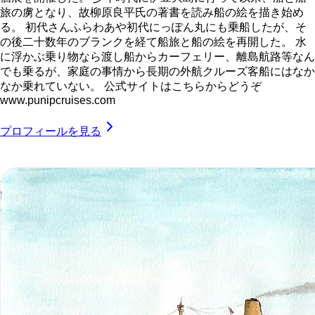
旅の虜となり、故柳原良平氏の著書を読み船の絵を描き始め
る。 初代さんふらわあや初代にっぽん丸にも乗船したが、そ
の後二十数年のブランクを経て船旅と船の絵を再開した。 水
に浮かぶ乗り物なら渡し船からカーフェリー、離島航路等なん
でも乗るが、家庭の事情から長期の外航クルーズ客船にはなか
なか乗れていない。 公式サイトはこちらからどうぞ
www.punipcruises.com
プロフィールを見る