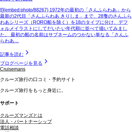
![](embed:photo/88267) 1972年の最初の「さんふらわあ」から
最新の2代目「さんふらわあ きりしま」まで、28隻のさんふら
わあシリーズ（RORO船を除く）を18のタイプに分け、デフ
ォルメイラストにしてだいたい年代順に並べて描いてみまし
た。 最初の船の名前はサブネームのつかない単なる「さんふ
らわあ…
記事を読む
ブログページを見る
Cruisemans
クルーズ旅行の口コミ・予約サイト
クルーズ旅行をもっと身近に。
サポート
クルーズマンズとは
法人・パートナーシップ
電話相談