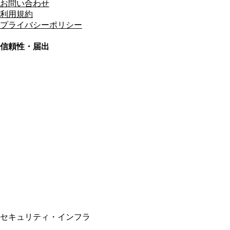
お問い合わせ
利用規約
プライバシーポリシー
信頼性・届出
総合旅行業務取扱管理者
資格保有
適格請求書発行事業者
T3011301023586
SSL/TLS暗号化通信
セキュリティ・インフラ