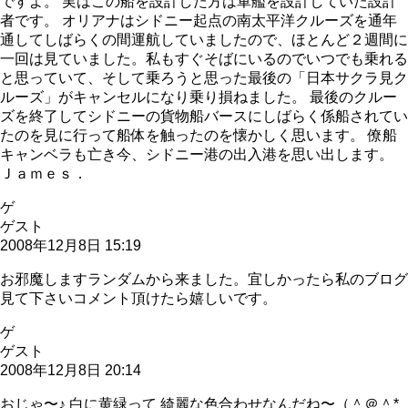
ですよ。 実はこの船を設計した方は軍艦を設計していた設計
者です。 オリアナはシドニー起点の南太平洋クルーズを通年
通してしばらくの間運航していましたので、ほとんど２週間に
一回は見ていました。私もすぐそばにいるのでいつでも乗れる
と思っていて、そして乗ろうと思った最後の「日本サクラ見ク
ルーズ」がキャンセルになり乗り損ねました。 最後のクルー
ズを終了してシドニーの貨物船バースにしばらく係船されてい
たのを見に行って船体を触ったのを懐かしく思います。 僚船
キャンベラも亡き今、シドニー港の出入港を思い出します。
Ｊａｍｅｓ．
ゲ
ゲスト
2008年12月8日 15:19
お邪魔しますランダムから来ました。宜しかったら私のブログ
見て下さいコメント頂けたら嬉しいです。
ゲ
ゲスト
2008年12月8日 20:14
おじゃ〜♪ 白に黄緑って 綺麗な色合わせなんだね〜（＾＠＾*