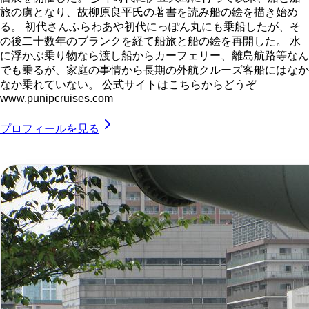
旅の虜となり、故柳原良平氏の著書を読み船の絵を描き始め
る。 初代さんふらわあや初代にっぽん丸にも乗船したが、そ
の後二十数年のブランクを経て船旅と船の絵を再開した。 水
に浮かぶ乗り物なら渡し船からカーフェリー、離島航路等なん
でも乗るが、家庭の事情から長期の外航クルーズ客船にはなか
なか乗れていない。 公式サイトはこちらからどうぞ
www.punipcruises.com
プロフィールを見る