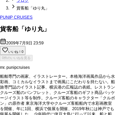
ブログ
貨客船「ゆり丸」
PUNIP CRUISES
貨客船「ゆり丸」
2009年7月9日 23:59
いいね！
0
0件のいいねを見る
mr. punipcruises
船舶専門の画家、イラストレーター。本格海洋画風作品から水
彩画、コミカルなイラストまで画風にこだわりを持たない。船
旅専門誌のイラスト記事、横浜港の広報誌の表紙、レストラン
クルーズ船のパンフレット、クルーズ客船のギフト商品パッケ
ージイラスト等を制作。クルーズ客船のキャラクター「クルボ
ン」の原作者 東京海洋大学やクルーズ客船船内で水彩画教室
を開催、年に1回、横浜で個展を開催、2019年秋には神戸でも
個展を開催した。 少年時代に伊豆大島に行って以来、船と船