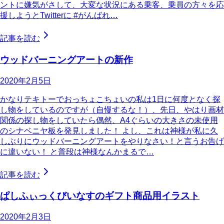
ントに嫌気がさして、大変な状況にある乗客、乗員の方々を応
援しようとTwitterに #がんばれ…
記事を読む
ウッドバーニングアートの新作
2020年2月5日
かなりテキトーでおっちょこちょいの私は1日に何度となく探
し物をしているのですが（自慢するな！）、先日、やはり画材
関係の探し物をしていたら偶然、A4ぐらいの大きさの未使用
のシナベニヤ板を発見しました！ よし、これは神様が私に久
しぶりにウッドバーニングアートをやりなさい！と言うお告げ
に違いない！ と普段は神様なんかまるで…
記事を読む
ぱしふぃっくびいなすのギフト商品用イラスト
2020年2月3日