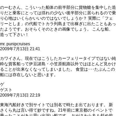
のーむさん、こういった船体の前半部分に貨物艙を集中した造
りだと乗客にとっては揺れの少ない後半部分に居られるので乗
り心地はいくらかいいのではないでしょうか？ 実際に「フェ
リーとしま」の代船でトカラ列島まで出稼ぎに出たこともあっ
たようです。おそらくそのときの画像でしょう。 こんな船、
造って下さい！
mr. punipcruises
2009年7月13日 21:41
カワイさん、現在ではこうしたカーフェリータイプではない純
粋な貨客船って伊豆諸島・小笠原航路以外ではほとんど見かけ
ることが出来なくなってしまいました。 食堂は･･･たぶんこの
船には存在しないと思います。
ゲ
ゲスト
2009年7月13日 22:19
東海汽船好きで別サイトでは別名で時たま出ております。 新
さくら丸は言い得て妙ですね。21年前に東京都のイベントで
乗ったことがあり思い出深い船です。 おがさわら丸も斜め前