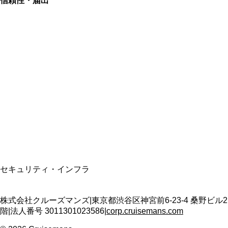
信頼性・届出
総合旅行業務取扱管理者
資格保有
適格請求書発行事業者
T3011301023586
SSL/TLS暗号化通信
セキュリティ・インフラ
株式会社クルーズマンズ
|
東京都渋谷区神宮前6-23-4 桑野ビル2
階
|
法人番号
3011301023586
|
corp.cruisemans.com