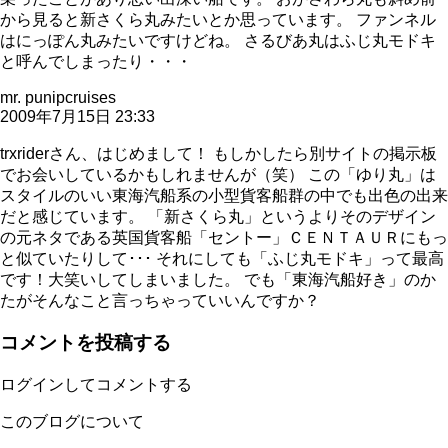
から見ると新さくら丸みたいとか思っています。 ファンネル
はにっぽん丸みたいですけどね。 さるびあ丸はふじ丸モドキ
と呼んでしまったり・・・
mr. punipcruises
2009年7月15日 23:33
trxriderさん、はじめまして！ もしかしたら別サイトの掲示板
でお会いしているかもしれませんが（笑） この「ゆり丸」は
スタイルのいい東海汽船系の小型貨客船群の中でも出色の出来
だと感じています。 「新さくら丸」というよりそのデザイン
の元ネタである英国貨客船「セントー」ＣＥＮＴＡＵＲにもっ
と似ていたりして･･･ それにしても「ふじ丸モドキ」って最高
です！大笑いしてしまいました。 でも「東海汽船好き」のか
たがそんなこと言っちゃっていいんですか？
コメントを投稿する
ログインしてコメントする
このブログについて