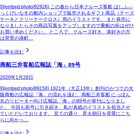
![](embed:photo/92926) この春から日本クルーズ客船 ぱしふぃ
っくびいなすの船内ショップで販売されるギフト商品（チーズ
ケーキとクリーナークロス）用のイラストです。 また発売に
なりましたらその商品写真をアップしますので乗船の折はぜひ
お買い求めください。 ところで、クルーズ好き、港好きの方
は背景の港町…
記事を読む
商船三井客船広報誌「海」89号
2020年1月26日
![](embed:photo/89158) 1921年（大正13年）創刊のかつての大
阪商船の広報誌「海」の流れを汲む、商船三井客船 にっぽん
丸のリピーター向け広報誌「海」の89号が発刊になりまし
た。 今回も前号に引き続き、私が表紙のイラストを担当させ
ていただいております。 見ての通り、昇る朝日を背景にこち
らに向かっ…
記事を読む