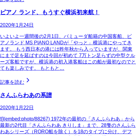
ピアノ ランド、もうすぐ横浜初来航！
2020年1月24日
いよいよ一週間後の2月1日、バミューダ船籍の中国客船、ピ
アノランド MS PIANO LANDが「やっと」横浜港にやってき
ます。 もう西日本の港には昨年秋から入っていますが、関東
にまで足を延ばすのは今回が初めて 7万トン足らずの中型クル
ーズ客船ですが、横浜港の初入港客船はこの船が最初なのでと
ても楽しみです。 もともと…
記事を読む
さんふらわあの系譜
2020年1月22日
![](embed:photo/88267) 1972年の最初の「さんふらわあ」から
最新の2代目「さんふらわあ きりしま」まで、28隻のさんふら
わあシリーズ（RORO船を除く）を18のタイプに分け、デフ