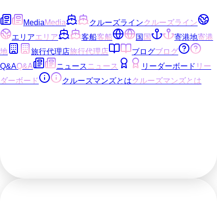
Media
Media
クルーズライン
クルーズライン
エリア
エリア
客船
客船
国
国
寄港地
寄港
地
旅行代理店
旅行代理店
ブログ
ブログ
Q&A
Q&A
ニュース
ニュース
リーダーボード
リー
ダーボード
クルーズマンズとは
クルーズマンズとは