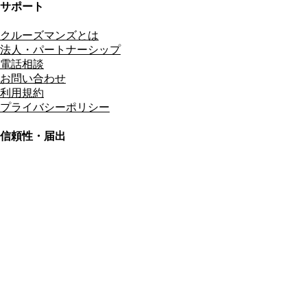
サポート
クルーズマンズとは
法人・パートナーシップ
電話相談
お問い合わせ
利用規約
プライバシーポリシー
信頼性・届出
総合旅行業務取扱管理者
資格保有
適格請求書発行事業者
T3011301023586