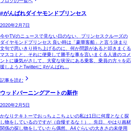
ブログの一覧へ
#がんばれダイヤモンドプリンセス
2020年2月7日
今やTVのニュースで見ない日のない、プリンセスクルーズの
ダイヤモンドプリンセス 良い時は「豪華客船」と言う決まり
文句で思いきり持ち上げるのに、何か問題があると叩きまくる
マスコミと、それに便乗して勝手な事を言いまくる人達のコメ
ントに嫌気がさして、大変な状況にある乗客、乗員の方々を応
援しようとTwitterに #がんばれ…
記事を読む
ウッドバーニングアートの新作
2020年2月5日
かなりテキトーでおっちょこちょいの私は1日に何度となく探
し物をしているのですが（自慢するな！）、先日、やはり画材
関係の探し物をしていたら偶然、A4ぐらいの大きさの未使用