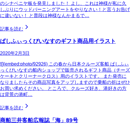
のシナベニヤ板を発見しました！ よし、これは神様が私に久
しぶりにウッドバーニングアートをやりなさい！と言うお告げ
に違いない！ と普段は神様なんかまるで…
記事を読む
ぱしふぃっくびいなすのギフト商品用イラスト
2020年2月3日
![](embed:photo/92926) この春から日本クルーズ客船 ぱしふぃ
っくびいなすの船内ショップで販売されるギフト商品（チーズ
ケーキとクリーナークロス）用のイラストです。 また発売に
なりましたらその商品写真をアップしますので乗船の折はぜひ
お買い求めください。 ところで、クルーズ好き、港好きの方
は背景の港町…
記事を読む
商船三井客船広報誌「海」89号