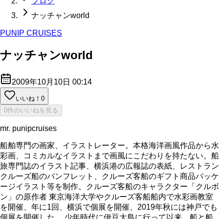
ブログ
ナッチャンworld
PUNIP CRUISES
ナッチャンworld
2009年10月10日 00:14
いいね！
0
0件のいいねを見る
mr. punipcruises
船舶専門の画家、イラストレーター。本格海洋画風作品から水
彩画、コミカルなイラストまで画風にこだわりを持たない。船
旅専門誌のイラスト記事、横浜港の広報誌の表紙、レストラン
クルーズ船のパンフレット、クルーズ客船のギフト商品パッケ
ージイラスト等を制作。クルーズ客船のキャラクター「クルボ
ン」の原作者 東京海洋大学やクルーズ客船船内で水彩画教室
を開催、年に1回、横浜で個展を開催、2019年秋には神戸でも
個展を開催した。 少年時代に伊豆大島に行って以来、船と船