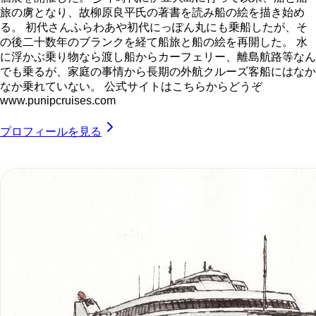
旅の虜となり、故柳原良平氏の著書を読み船の絵を描き始め
る。 初代さんふらわあや初代にっぽん丸にも乗船したが、そ
の後二十数年のブランクを経て船旅と船の絵を再開した。 水
に浮かぶ乗り物なら渡し船からカーフェリー、離島航路等なん
でも乗るが、家庭の事情から長期の外航クルーズ客船にはなか
なか乗れていない。 公式サイトはこちらからどうぞ
www.punipcruises.com
プロフィールを見る