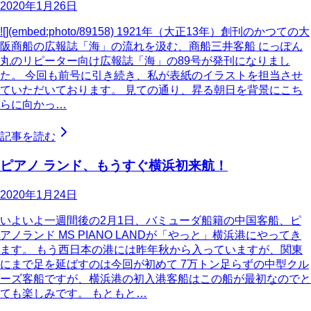
2020年1月26日
![](embed:photo/89158) 1921年（大正13年）創刊のかつての大
阪商船の広報誌「海」の流れを汲む、商船三井客船 にっぽん
丸のリピーター向け広報誌「海」の89号が発刊になりまし
た。 今回も前号に引き続き、私が表紙のイラストを担当させ
ていただいております。 見ての通り、昇る朝日を背景にこち
らに向かっ…
記事を読む
ピアノ ランド、もうすぐ横浜初来航！
2020年1月24日
いよいよ一週間後の2月1日、バミューダ船籍の中国客船、ピ
アノランド MS PIANO LANDが「やっと」横浜港にやってき
ます。 もう西日本の港には昨年秋から入っていますが、関東
にまで足を延ばすのは今回が初めて 7万トン足らずの中型クル
ーズ客船ですが、横浜港の初入港客船はこの船が最初なのでと
ても楽しみです。 もともと…