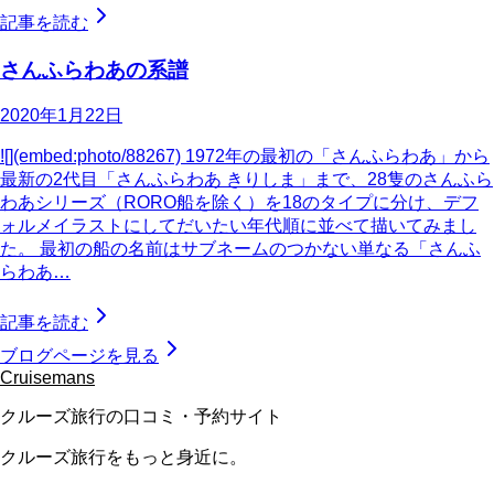
記事を読む
さんふらわあの系譜
2020年1月22日
![](embed:photo/88267) 1972年の最初の「さんふらわあ」から
最新の2代目「さんふらわあ きりしま」まで、28隻のさんふら
わあシリーズ（RORO船を除く）を18のタイプに分け、デフ
ォルメイラストにしてだいたい年代順に並べて描いてみまし
た。 最初の船の名前はサブネームのつかない単なる「さんふ
らわあ…
記事を読む
ブログページを見る
Cruisemans
クルーズ旅行の口コミ・予約サイト
クルーズ旅行をもっと身近に。