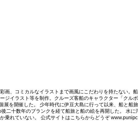
彩画、コミカルなイラストまで画風にこだわりを持たない。船
ージイラスト等を制作。クルーズ客船のキャラクター「クルボ
も個展を開催した。 少年時代に伊豆大島に行って以来、船と船
の後二十数年のブランクを経て船旅と船の絵を再開した。 水に
ない。 公式サイトはこちらからどうぞ www.punipcruis