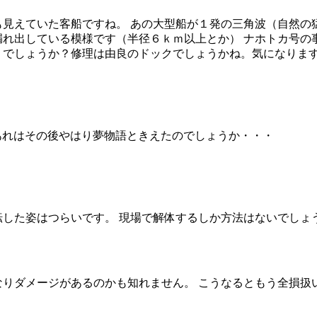
も見えていた客船ですね。 あの大型船が１発の三角波（自然の
漏れ出している模様です（半径６ｋｍ以上とか） ナホトカ号の
 でしょうか？修理は由良のドックでしょうかね。気になりま
や あれはその後やはり夢物語ときえたのでしょうか・・・
した姿はつらいです。 現場で解体するしか方法はないでしょう
りダメージがあるのかも知れません。 こうなるともう全損扱い