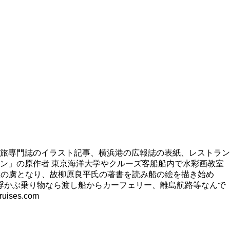
旅専門誌のイラスト記事、横浜港の広報誌の表紙、レストラン
ン」の原作者 東京海洋大学やクルーズ客船船内で水彩画教室
旅の虜となり、故柳原良平氏の著書を読み船の絵を描き始め
浮かぶ乗り物なら渡し船からカーフェリー、離島航路等なんで
es.com