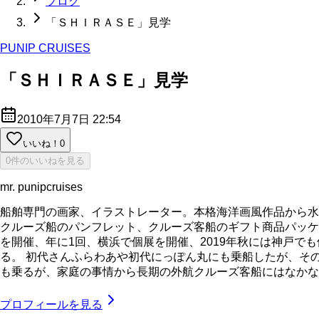
ブログ
「ＳＨＩＲＡＳＥ」見学
PUNIP CRUISES
「ＳＨＩＲＡＳＥ」見学
2010年7月7日 22:54
いいね！
0
0件のいいねを見る
mr. punipcruises
船舶専門の画家、イラストレーター。本格海洋画風作品から水
クルーズ船のパンフレット、クルーズ客船のギフト商品パッケ
を開催、年に1回、横浜で個展を開催、2019年秋には神戸で
る。 初代さんふらわあや初代にっぽん丸にも乗船したが、そ
も乗るが、家庭の事情から長期の外航クルーズ客船にはなかなか乗れてい
プロフィールを見る