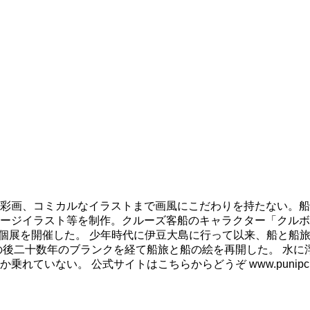
彩画、コミカルなイラストまで画風にこだわりを持たない。船
ージイラスト等を制作。クルーズ客船のキャラクター「クルボ
も個展を開催した。 少年時代に伊豆大島に行って以来、船と船
の後二十数年のブランクを経て船旅と船の絵を再開した。 水に
ない。 公式サイトはこちらからどうぞ www.punipcruis