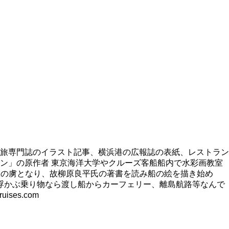
旅専門誌のイラスト記事、横浜港の広報誌の表紙、レストラン
ン」の原作者 東京海洋大学やクルーズ客船船内で水彩画教室
旅の虜となり、故柳原良平氏の著書を読み船の絵を描き始め
浮かぶ乗り物なら渡し船からカーフェリー、離島航路等なんで
es.com