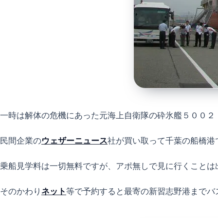
一時は解体の危機にあった元海上自衛隊の砕氷艦５００２
民間企業の
ウェザーニュース
社が買い取って千葉の船橋港
乗船見学料は一切無料ですが、アポ無しで見に行くことは
そのかわり
ネット
等で予約すると最寄の新習志野港までバ