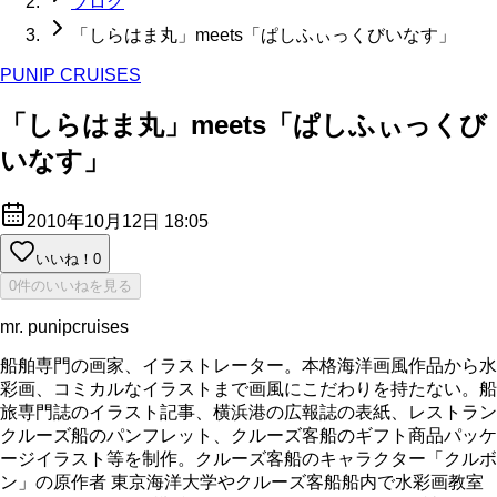
ブログ
「しらはま丸」meets「ぱしふぃっくびいなす」
PUNIP CRUISES
「しらはま丸」meets「ぱしふぃっくび
いなす」
2010年10月12日 18:05
いいね！
0
0件のいいねを見る
mr. punipcruises
船舶専門の画家、イラストレーター。本格海洋画風作品から水
彩画、コミカルなイラストまで画風にこだわりを持たない。船
旅専門誌のイラスト記事、横浜港の広報誌の表紙、レストラン
クルーズ船のパンフレット、クルーズ客船のギフト商品パッケ
ージイラスト等を制作。クルーズ客船のキャラクター「クルボ
ン」の原作者 東京海洋大学やクルーズ客船船内で水彩画教室