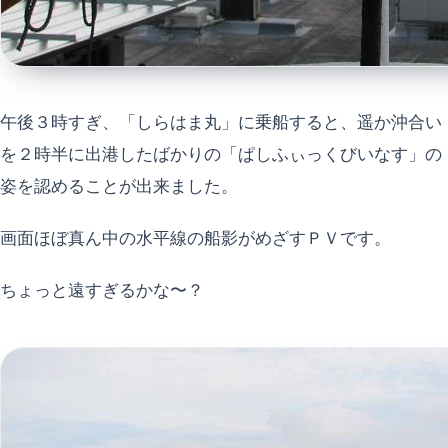
午後３時すぎ、「しらはま丸」に乗船すると、遥か沖合い
を２時半に出港したばかりの「ぱしふぃっくびいなす」の
姿を認めることが出来ました。
画面ほぼ真ん中の水平線の船影がめざすＰＶです。
ちょっと遠すぎるかな〜？