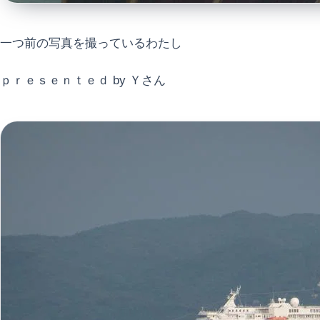
一つ前の写真を撮っているわたし
ｐｒｅｓｅｎｔｅｄ by Ｙさん