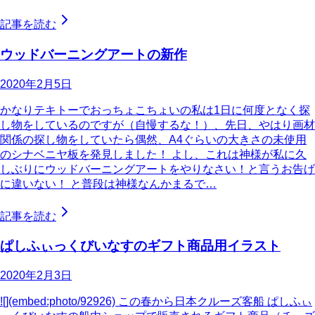
記事を読む
ウッドバーニングアートの新作
2020年2月5日
かなりテキトーでおっちょこちょいの私は1日に何度となく探
し物をしているのですが（自慢するな！）、先日、やはり画材
関係の探し物をしていたら偶然、A4ぐらいの大きさの未使用
のシナベニヤ板を発見しました！ よし、これは神様が私に久
しぶりにウッドバーニングアートをやりなさい！と言うお告げ
に違いない！ と普段は神様なんかまるで…
記事を読む
ぱしふぃっくびいなすのギフト商品用イラスト
2020年2月3日
![](embed:photo/92926) この春から日本クルーズ客船 ぱしふぃ