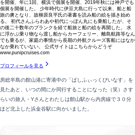
を開催、年に1回、横浜で個展を開催、2019年秋には神戸でも
個展を開催した。 少年時代に伊豆大島に行って以来、船と船
旅の虜となり、故柳原良平氏の著書を読み船の絵を描き始め
る。 初代さんふらわあや初代にっぽん丸にも乗船したが、そ
の後二十数年のブランクを経て船旅と船の絵を再開した。 水
に浮かぶ乗り物なら渡し船からカーフェリー、離島航路等なん
でも乗るが、家庭の事情から長期の外航クルーズ客船にはなか
なか乗れていない。 公式サイトはこちらからどうぞ
www.punipcruises.com
プロフィールを見る
房総半島の館山港に寄港中の「ぱしふぃっくびいなす」を
見たあと、いつの間にか同行することになった（笑）さす
らいの旅人・Yさんとわたしは館山駅から内房線で３０分
ほど北上した浜金谷駅に向かいました。