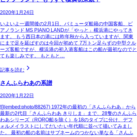
2020年1月24日
いよいよ一週間後の2月1日、バミューダ船籍の中国客船、ピ
アノランド MS PIANO LANDが「やっと」横浜港にやってき
ます。 もう西日本の港には昨年秋から入っていますが、関東
にまで足を延ばすのは今回が初めて 7万トン足らずの中型クル
ーズ客船ですが、横浜港の初入港客船はこの船が最初なのでと
ても楽しみです。 もともと…
記事を読む
さんふらわあの系譜
2020年1月22日
![](embed:photo/88267) 1972年の最初の「さんふらわあ」から
最新の2代目「さんふらわあ きりしま」まで、28隻のさんふら
わあシリーズ（RORO船を除く）を18のタイプに分け、デフ
ォルメイラストにしてだいたい年代順に並べて描いてみまし
た。 最初の船の名前はサブネームのつかない単なる「さんふ