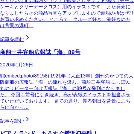
っくびいなすの船内ショップで販売されるギフト商品（チーズ
ケーキとクリーナークロス）用のイラストです。 また発売に
なりましたらその商品写真をアップしますので乗船の折はぜひ
お買い求めください。 ところで、クルーズ好き、港好きの方
は背景の港町…
記事を読む
商船三井客船広報誌「海」89号
2020年1月26日
![](embed:photo/89158) 1921年（大正13年）創刊のかつての大
阪商船の広報誌「海」の流れを汲む、商船三井客船 にっぽん
丸のリピーター向け広報誌「海」の89号が発刊になりまし
た。 今回も前号に引き続き、私が表紙のイラストを担当させ
ていただいております。 見ての通り、昇る朝日を背景にこち
らに向かっ…
記事を読む
ピアノ ランド、もうすぐ横浜初来航！