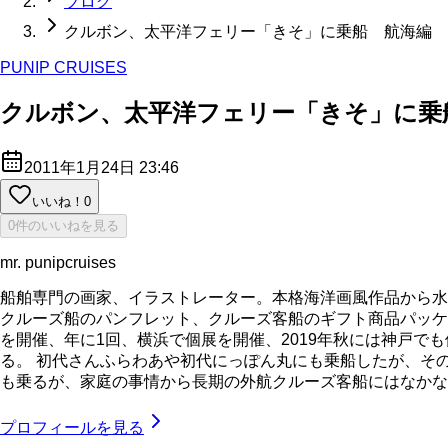
ブログ
クルボン、太平洋フェリー「きそ」に乗船 航海編
PUNIP CRUISES
クルボン、太平洋フェリー「きそ」に乗
2011年1月24日 23:46
いいね！
0
0件のいいねを見る
mr. punipcruises
船舶専門の画家、イラストレーター。本格海洋画風作品から水
クルーズ船のパンフレット、クルーズ客船のギフト商品パッケ
を開催、年に1回、横浜で個展を開催、2019年秋には神戸で
る。 初代さんふらわあや初代にっぽん丸にも乗船したが、そ
も乗るが、家庭の事情から長期の外航クルーズ客船にはなかなか乗れてい
プロフィールを見る