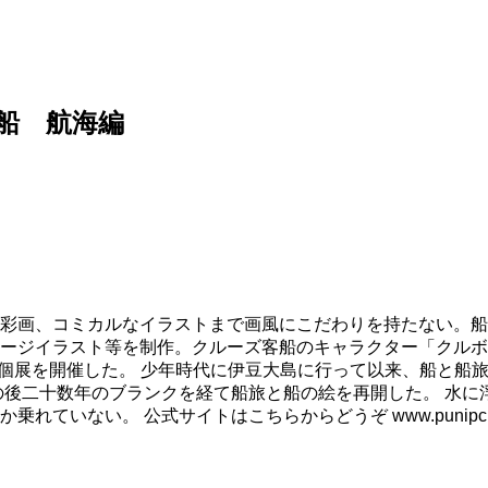
船 航海編
彩画、コミカルなイラストまで画風にこだわりを持たない。船
ージイラスト等を制作。クルーズ客船のキャラクター「クルボ
も個展を開催した。 少年時代に伊豆大島に行って以来、船と船
の後二十数年のブランクを経て船旅と船の絵を再開した。 水に
ない。 公式サイトはこちらからどうぞ www.punipcruis