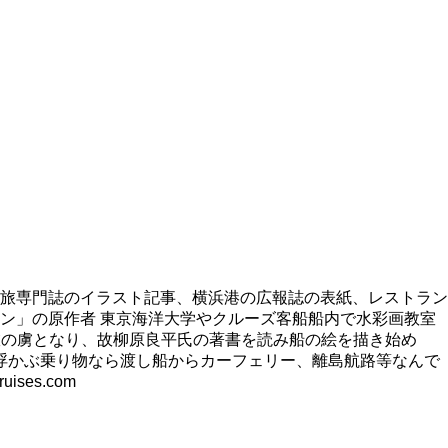
旅専門誌のイラスト記事、横浜港の広報誌の表紙、レストラン
ン」の原作者 東京海洋大学やクルーズ客船船内で水彩画教室
旅の虜となり、故柳原良平氏の著書を読み船の絵を描き始め
浮かぶ乗り物なら渡し船からカーフェリー、離島航路等なんで
es.com