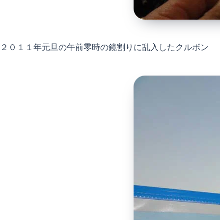
２０１１年元旦の午前零時の鏡割りに乱入したクルボン