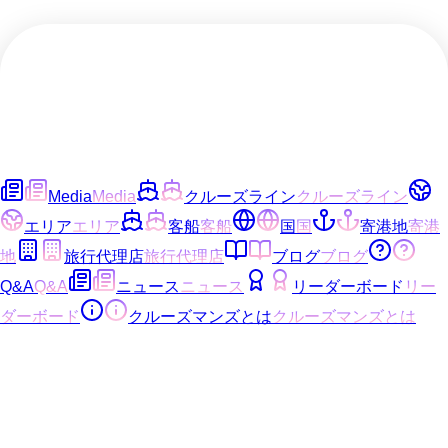
Media
Media
クルーズライン
クルーズライン
エリア
エリア
客船
客船
国
国
寄港地
寄港
地
旅行代理店
旅行代理店
ブログ
ブログ
Q&A
Q&A
ニュース
ニュース
リーダーボード
リー
ダーボード
クルーズマンズとは
クルーズマンズとは