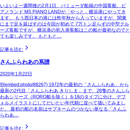
いよいよ一週間後の2月1日、バミューダ船籍の中国客船、ピ
アノランド MS PIANO LANDが「やっと」横浜港にやってき
ます。 もう西日本の港には昨年秋から入っていますが、関東
にまで足を延ばすのは今回が初めて 7万トン足らずの中型クル
ーズ客船ですが、横浜港の初入港客船はこの船が最初なのでと
ても楽しみです。 もともと…
記事を読む
さんふらわあの系譜
2020年1月22日
![](embed:photo/88267) 1972年の最初の「さんふらわあ」から
最新の2代目「さんふらわあ きりしま」まで、28隻のさんふら
わあシリーズ（RORO船を除く）を18のタイプに分け、デフ
ォルメイラストにしてだいたい年代順に並べて描いてみまし
た。 最初の船の名前はサブネームのつかない単なる「さんふ
らわあ…
記事を読む