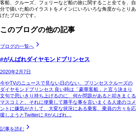
客船、クルーズ、フェリーなど船の旅に関すること全てを、自
分で描いた船のイラストをメインにいろいろな角度からとりあ
げたブログです。
このブログの他の記事
ブログの一覧へ
#がんばれダイヤモンドプリンセス
2020年2月7日
今やTVのニュースで見ない日のない、プリンセスクルーズの
ダイヤモンドプリンセス 良い時は「豪華客船」と言う決まり
文句で思いきり持ち上げるのに、何か問題があると叩きまくる
マスコミと、それに便乗して勝手な事を言いまくる人達のコメ
ントに嫌気がさして、大変な状況にある乗客、乗員の方々を応
援しようとTwitterに #がんばれ…
記事を読む