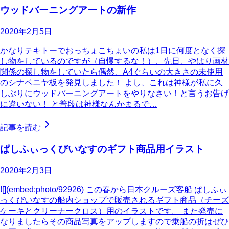
ウッドバーニングアートの新作
2020年2月5日
かなりテキトーでおっちょこちょいの私は1日に何度となく探
し物をしているのですが（自慢するな！）、先日、やはり画材
関係の探し物をしていたら偶然、A4ぐらいの大きさの未使用
のシナベニヤ板を発見しました！ よし、これは神様が私に久
しぶりにウッドバーニングアートをやりなさい！と言うお告げ
に違いない！ と普段は神様なんかまるで…
記事を読む
ぱしふぃっくびいなすのギフト商品用イラスト
2020年2月3日
![](embed:photo/92926) この春から日本クルーズ客船 ぱしふぃ
っくびいなすの船内ショップで販売されるギフト商品（チーズ
ケーキとクリーナークロス）用のイラストです。 また発売に
なりましたらその商品写真をアップしますので乗船の折はぜひ