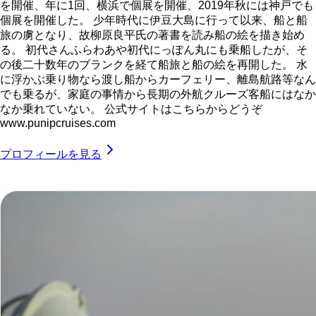
を開催、年に1回、横浜で個展を開催、2019年秋には神戸でも
個展を開催した。 少年時代に伊豆大島に行って以来、船と船
旅の虜となり、故柳原良平氏の著書を読み船の絵を描き始め
る。 初代さんふらわあや初代にっぽん丸にも乗船したが、そ
の後二十数年のブランクを経て船旅と船の絵を再開した。 水
に浮かぶ乗り物なら渡し船からカーフェリー、離島航路等なん
でも乗るが、家庭の事情から長期の外航クルーズ客船にはなか
なか乗れていない。 公式サイトはこちらからどうぞ
www.punipcruises.com
プロフィールを見る