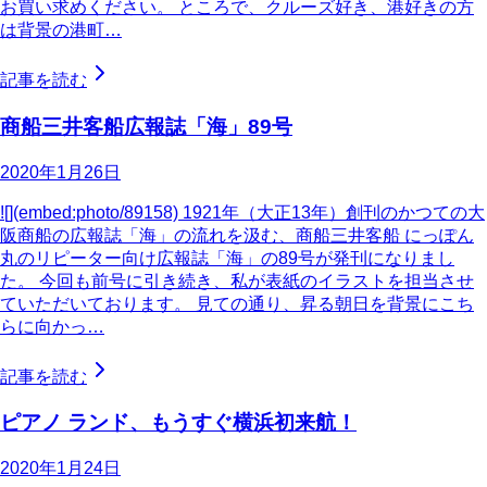
お買い求めください。 ところで、クルーズ好き、港好きの方
は背景の港町…
記事を読む
商船三井客船広報誌「海」89号
2020年1月26日
![](embed:photo/89158) 1921年（大正13年）創刊のかつての大
阪商船の広報誌「海」の流れを汲む、商船三井客船 にっぽん
丸のリピーター向け広報誌「海」の89号が発刊になりまし
た。 今回も前号に引き続き、私が表紙のイラストを担当させ
ていただいております。 見ての通り、昇る朝日を背景にこち
らに向かっ…
記事を読む
ピアノ ランド、もうすぐ横浜初来航！
2020年1月24日