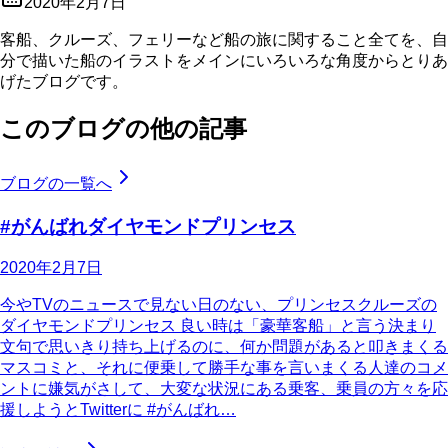
2020年2月7日
客船、クルーズ、フェリーなど船の旅に関すること全てを、自
分で描いた船のイラストをメインにいろいろな角度からとりあ
げたブログです。
このブログの他の記事
ブログの一覧へ
#がんばれダイヤモンドプリンセス
2020年2月7日
今やTVのニュースで見ない日のない、プリンセスクルーズの
ダイヤモンドプリンセス 良い時は「豪華客船」と言う決まり
文句で思いきり持ち上げるのに、何か問題があると叩きまくる
マスコミと、それに便乗して勝手な事を言いまくる人達のコメ
ントに嫌気がさして、大変な状況にある乗客、乗員の方々を応
援しようとTwitterに #がんばれ…