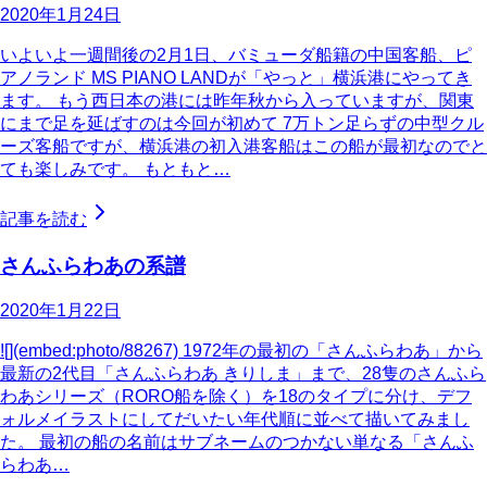
2020年1月24日
いよいよ一週間後の2月1日、バミューダ船籍の中国客船、ピ
アノランド MS PIANO LANDが「やっと」横浜港にやってき
ます。 もう西日本の港には昨年秋から入っていますが、関東
にまで足を延ばすのは今回が初めて 7万トン足らずの中型クル
ーズ客船ですが、横浜港の初入港客船はこの船が最初なのでと
ても楽しみです。 もともと…
記事を読む
さんふらわあの系譜
2020年1月22日
![](embed:photo/88267) 1972年の最初の「さんふらわあ」から
最新の2代目「さんふらわあ きりしま」まで、28隻のさんふら
わあシリーズ（RORO船を除く）を18のタイプに分け、デフ
ォルメイラストにしてだいたい年代順に並べて描いてみまし
た。 最初の船の名前はサブネームのつかない単なる「さんふ
らわあ…