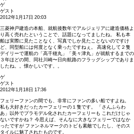
ゲ
ゲスト
2012年1月17日 20:03
三菱神戸建造の本船、就航後数年でアルジェリアに建造価格よ
り高く売れたということで、話題になってましたね。 私も本
船は実際に見たことなく、写真でしか見たことないのですけ
ど、同型船には何度となく乗ったですねぇ。 高速化して２隻
デイリーで運航の「高千穂丸」「美々津丸」が就航するまでの
３年ほどの間、同社川崎〜日向航路のフラッグシップでありま
したね。。懐かしいです。。
ゲ
ゲスト
2012年1月18日 17:36
フェリーファンの間でも、非常にファンの多い船ですよね。
私も大好きだったカーフェリーの１隻です。 「さんふらわ
あ」以外でプラモデル化されたカーフェリーも これだけじゃ
ないですかね？ 今思えば、そんなに大きなフェリーではなか
ったですが ファンネルマークのトビも素敵でしたし、そのス
タイルに魅了されたものです。