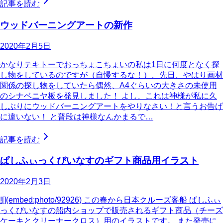
記事を読む
ウッドバーニングアートの新作
2020年2月5日
かなりテキトーでおっちょこちょいの私は1日に何度となく探
し物をしているのですが（自慢するな！）、先日、やはり画材
関係の探し物をしていたら偶然、A4ぐらいの大きさの未使用
のシナベニヤ板を発見しました！ よし、これは神様が私に久
しぶりにウッドバーニングアートをやりなさい！と言うお告げ
に違いない！ と普段は神様なんかまるで…
記事を読む
ぱしふぃっくびいなすのギフト商品用イラスト
2020年2月3日
![](embed:photo/92926) この春から日本クルーズ客船 ぱしふぃ
っくびいなすの船内ショップで販売されるギフト商品（チーズ
ケーキとクリーナークロス）用のイラストです。 また発売に