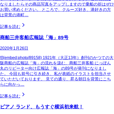
なりましたらその商品写真をアップしますので乗船の折はぜひ
お買い求めください。 ところで、クルーズ好き、港好きの方
は背景の港町…
記事を読む
商船三井客船広報誌「海」89号
2020年1月26日
![](embed:photo/89158) 1921年（大正13年）創刊のかつての大
阪商船の広報誌「海」の流れを汲む、商船三井客船 にっぽん
丸のリピーター向け広報誌「海」の89号が発刊になりまし
た。 今回も前号に引き続き、私が表紙のイラストを担当させ
ていただいております。 見ての通り、昇る朝日を背景にこち
らに向かっ…
記事を読む
ピアノ ランド、もうすぐ横浜初来航！