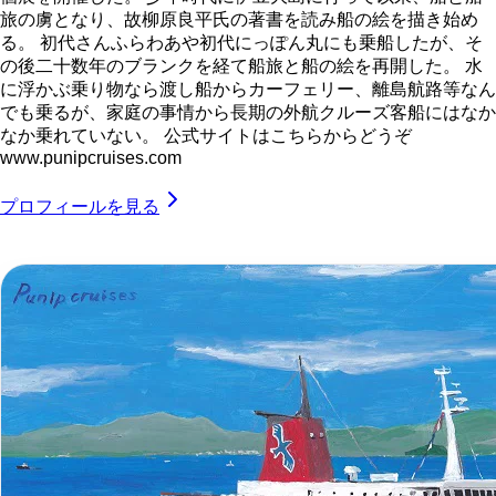
旅の虜となり、故柳原良平氏の著書を読み船の絵を描き始め
る。 初代さんふらわあや初代にっぽん丸にも乗船したが、そ
の後二十数年のブランクを経て船旅と船の絵を再開した。 水
に浮かぶ乗り物なら渡し船からカーフェリー、離島航路等なん
でも乗るが、家庭の事情から長期の外航クルーズ客船にはなか
なか乗れていない。 公式サイトはこちらからどうぞ
www.punipcruises.com
プロフィールを見る