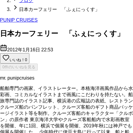
ブログ
日本カーフェリー 「ふぇにっくす」
PUNIP CRUISES
日本カーフェリー 「ふぇにっくす」
2012年1月16日 22:53
いいね！
0
0件のいいねを見る
mr. punipcruises
船舶専門の画家、イラストレーター。本格海洋画風作品から水
彩画、コミカルなイラストまで画風にこだわりを持たない。船
旅専門誌のイラスト記事、横浜港の広報誌の表紙、レストラン
クルーズ船のパンフレット、クルーズ客船のギフト商品パッケ
ージイラスト等を制作。クルーズ客船のキャラクター「クルボ
ン」の原作者 東京海洋大学やクルーズ客船船内で水彩画教室
を開催、年に1回、横浜で個展を開催、2019年秋には神戸でも
個展を開催した。 少年時代に伊豆大島に行って以来、船と船