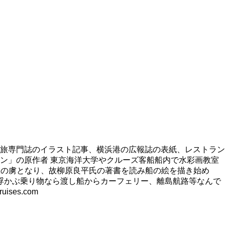
旅専門誌のイラスト記事、横浜港の広報誌の表紙、レストラン
ン」の原作者 東京海洋大学やクルーズ客船船内で水彩画教室
旅の虜となり、故柳原良平氏の著書を読み船の絵を描き始め
浮かぶ乗り物なら渡し船からカーフェリー、離島航路等なんで
es.com