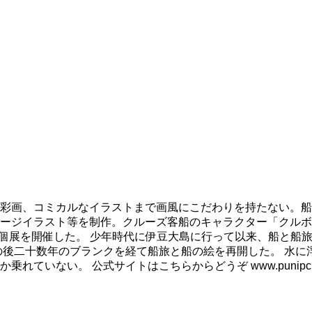
彩画、コミカルなイラストまで画風にこだわりを持たない。船
ージイラスト等を制作。クルーズ客船のキャラクター「クルボ
も個展を開催した。 少年時代に伊豆大島に行って以来、船と船
の後二十数年のブランクを経て船旅と船の絵を再開した。 水に
ない。 公式サイトはこちらからどうぞ www.punipcruis