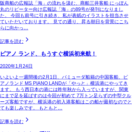
阪商船の広報誌「海」の流れを汲む、商船三井客船 にっぽん
丸のリピーター向け広報誌「海」の89号が発刊になりまし
た。 今回も前号に引き続き、私が表紙のイラストを担当させ
ていただいております。 見ての通り、昇る朝日を背景にこち
らに向かっ…
記事を読む
ピアノ ランド、もうすぐ横浜初来航！
2020年1月24日
いよいよ一週間後の2月1日、バミューダ船籍の中国客船、ピ
アノランド MS PIANO LANDが「やっと」横浜港にやってき
ます。 もう西日本の港には昨年秋から入っていますが、関東
にまで足を延ばすのは今回が初めて 7万トン足らずの中型クル
ーズ客船ですが、横浜港の初入港客船はこの船が最初なのでと
ても楽しみです。 もともと…
記事を読む