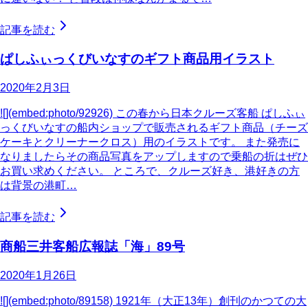
記事を読む
ぱしふぃっくびいなすのギフト商品用イラスト
2020年2月3日
![](embed:photo/92926) この春から日本クルーズ客船 ぱしふぃ
っくびいなすの船内ショップで販売されるギフト商品（チーズ
ケーキとクリーナークロス）用のイラストです。 また発売に
なりましたらその商品写真をアップしますので乗船の折はぜひ
お買い求めください。 ところで、クルーズ好き、港好きの方
は背景の港町…
記事を読む
商船三井客船広報誌「海」89号
2020年1月26日
![](embed:photo/89158) 1921年（大正13年）創刊のかつての大