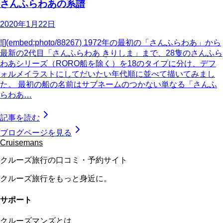
さんふらわあの系譜
2020年1月22日
![](embed:photo/88267) 1972年の最初の「さんふらわあ」から
最新の2代目「さんふらわあ きりしま」まで、28隻のさんふら
わあシリーズ（RORO船を除く）を18のタイプに分け、デフ
ォルメイラストにしてだいたい年代順に並べて描いてみまし
た。 最初の船の名前はサブネームのつかない単なる「さんふ
らわあ…
記事を読む
ブログページを見る
Cruisemans
クルーズ旅行の口コミ・予約サイト
クルーズ旅行をもっと身近に。
サポート
クルーズマンズとは