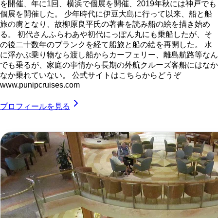
を開催、年に1回、横浜で個展を開催、2019年秋には神戸でも
個展を開催した。 少年時代に伊豆大島に行って以来、船と船
旅の虜となり、故柳原良平氏の著書を読み船の絵を描き始め
る。 初代さんふらわあや初代にっぽん丸にも乗船したが、そ
の後二十数年のブランクを経て船旅と船の絵を再開した。 水
に浮かぶ乗り物なら渡し船からカーフェリー、離島航路等なん
でも乗るが、家庭の事情から長期の外航クルーズ客船にはなか
なか乗れていない。 公式サイトはこちらからどうぞ
www.punipcruises.com
プロフィールを見る