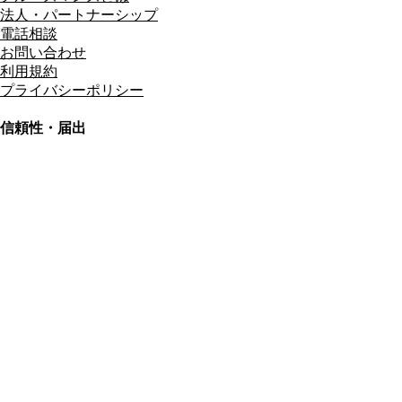
法人・パートナーシップ
電話相談
お問い合わせ
利用規約
プライバシーポリシー
信頼性・届出
総合旅行業務取扱管理者
資格保有
適格請求書発行事業者
T3011301023586
SSL/TLS暗号化通信