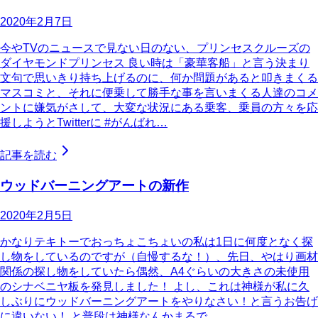
2020年2月7日
今やTVのニュースで見ない日のない、プリンセスクルーズの
ダイヤモンドプリンセス 良い時は「豪華客船」と言う決まり
文句で思いきり持ち上げるのに、何か問題があると叩きまくる
マスコミと、それに便乗して勝手な事を言いまくる人達のコメ
ントに嫌気がさして、大変な状況にある乗客、乗員の方々を応
援しようとTwitterに #がんばれ…
記事を読む
ウッドバーニングアートの新作
2020年2月5日
かなりテキトーでおっちょこちょいの私は1日に何度となく探
し物をしているのですが（自慢するな！）、先日、やはり画材
関係の探し物をしていたら偶然、A4ぐらいの大きさの未使用
のシナベニヤ板を発見しました！ よし、これは神様が私に久
しぶりにウッドバーニングアートをやりなさい！と言うお告げ
に違いない！ と普段は神様なんかまるで…