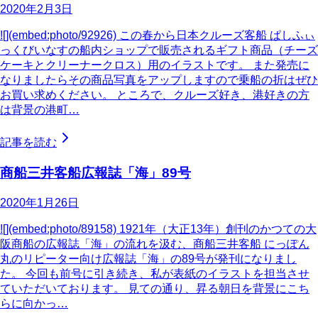
2020年2月3日
![](embed:photo/92926) この春から日本クルーズ客船 ぱしふぃ
っくびいなすの船内ショップで販売されるギフト商品（チーズ
ケーキとクリーナークロス）用のイラストです。 また発売に
なりましたらその商品写真をアップしますので乗船の折はぜひ
お買い求めください。 ところで、クルーズ好き、港好きの方
は背景の港町…
記事を読む
商船三井客船広報誌「海」89号
2020年1月26日
![](embed:photo/89158) 1921年（大正13年）創刊のかつての大
阪商船の広報誌「海」の流れを汲む、商船三井客船 にっぽん
丸のリピーター向け広報誌「海」の89号が発刊になりまし
た。 今回も前号に引き続き、私が表紙のイラストを担当させ
ていただいております。 見ての通り、昇る朝日を背景にこち
らに向かっ…