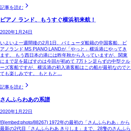
記事を読む
ピアノ ランド、もうすぐ横浜初来航！
2020年1月24日
いよいよ一週間後の2月1日、バミューダ船籍の中国客船、ピ
アノランド MS PIANO LANDが「やっと」横浜港にやってき
ます。 もう西日本の港には昨年秋から入っていますが、関東
にまで足を延ばすのは今回が初めて 7万トン足らずの中型クル
ーズ客船ですが、横浜港の初入港客船はこの船が最初なのでと
ても楽しみです。 もともと…
記事を読む
さんふらわあの系譜
2020年1月22日
![](embed:photo/88267) 1972年の最初の「さんふらわあ」から
最新の2代目「さんふらわあ きりしま」まで、28隻のさんふら