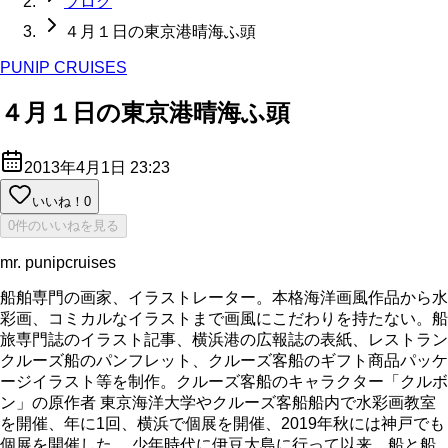
ブログ
４月１日の東京港晴海ふ頭
PUNIP CRUISES
４月１日の東京港晴海ふ頭
2013年4月1日 23:23
いいね！
0
0件のいいねを見る
mr. punipcruises
船舶専門の画家、イラストレーター。本格海洋画風作品から水
彩画、コミカルなイラストまで画風にこだわりを持たない。船
旅専門誌のイラスト記事、横浜港の広報誌の表紙、レストラン
クルーズ船のパンフレット、クルーズ客船のギフト商品パッケ
ージイラスト等を制作。クルーズ客船のキャラクター「クルボ
ン」の原作者 東京海洋大学やクルーズ客船船内で水彩画教室
を開催、年に1回、横浜で個展を開催、2019年秋には神戸でも
個展を開催した。 少年時代に伊豆大島に行って以来、船と船