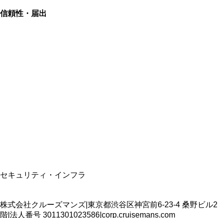
信頼性・届出
総合旅行業務取扱管理者
資格保有
適格請求書発行事業者
T3011301023586
SSL/TLS暗号化通信
セキュリティ・インフラ
株式会社クルーズマンズ
|
東京都渋谷区神宮前6-23-4 桑野ビル2
階
|
法人番号
3011301023586
|
corp.cruisemans.com