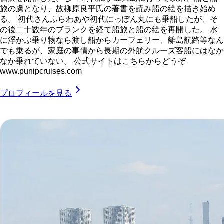
旅の虜となり、故柳原良平氏の著書を読み船の絵を描き始め
る。 初代さんふらわあや初代にっぽん丸にも乗船したが、そ
の後二十数年のブランクを経て船旅と船の絵を再開した。 水
に浮かぶ乗り物なら渡し船からカーフェリー、離島航路等なん
でも乗るが、家庭の事情から長期の外航クルーズ客船にはなか
なか乗れていない。 公式サイトはこちらからどうぞ
www.punipcruises.com
プロフィールを見る