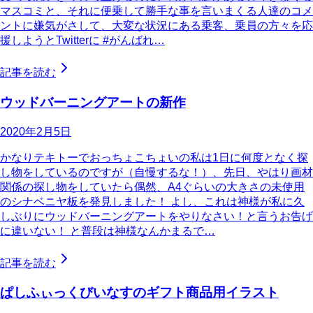
マスコミと、それに便乗して勝手な事を言いまくる人達のコメ
ントに嫌気がさして、大変な状況にある乗客、乗員の方々を応
援しようとTwitterに #がんばれ…
記事を読む
ウッドバーニングアートの新作
2020年2月5日
かなりテキトーでおっちょこちょいの私は1日に何度となく探
し物をしているのですが（自慢するな！）、先日、やはり画材
関係の探し物をしていたら偶然、A4ぐらいの大きさの未使用
のシナベニヤ板を発見しました！ よし、これは神様が私に久
しぶりにウッドバーニングアートをやりなさい！と言うお告げ
に違いない！ と普段は神様なんかまるで…
記事を読む
ぱしふぃっくびいなすのギフト商品用イラスト