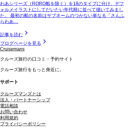
わあシリーズ（RORO船を除く）を18のタイプに分け、デフ
ォルメイラストにしてだいたい年代順に並べて描いてみまし
た。 最初の船の名前はサブネームのつかない単なる「さんふ
らわあ…
記事を読む
ブログページを見る
Cruisemans
クルーズ旅行の口コミ・予約サイト
クルーズ旅行をもっと身近に。
サポート
クルーズマンズとは
法人・パートナーシップ
電話相談
お問い合わせ
利用規約
プライバシーポリシー