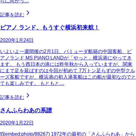
らに向かっ…
記事を読む
ピアノ ランド、もうすぐ横浜初来航！
2020年1月24日
いよいよ一週間後の2月1日、バミューダ船籍の中国客船、ピ
アノランド MS PIANO LANDが「やっと」横浜港にやってき
ます。 もう西日本の港には昨年秋から入っていますが、関東
にまで足を延ばすのは今回が初めて 7万トン足らずの中型クル
ーズ客船ですが、横浜港の初入港客船はこの船が最初なのでと
ても楽しみです。 もともと…
記事を読む
さんふらわあの系譜
2020年1月22日
![](embed:photo/88267) 1972年の最初の「さんふらわあ」から