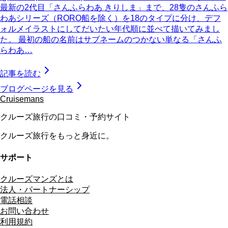
最新の2代目「さんふらわあ きりしま」まで、28隻のさんふら
わあシリーズ（RORO船を除く）を18のタイプに分け、デフ
ォルメイラストにしてだいたい年代順に並べて描いてみまし
た。 最初の船の名前はサブネームのつかない単なる「さんふ
らわあ…
記事を読む
ブログページを見る
Cruisemans
クルーズ旅行の口コミ・予約サイト
クルーズ旅行をもっと身近に。
サポート
クルーズマンズとは
法人・パートナーシップ
電話相談
お問い合わせ
利用規約