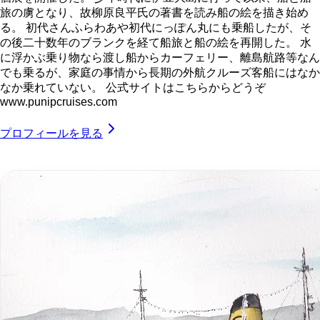
旅の虜となり、故柳原良平氏の著書を読み船の絵を描き始め
る。 初代さんふらわあや初代にっぽん丸にも乗船したが、そ
の後二十数年のブランクを経て船旅と船の絵を再開した。 水
に浮かぶ乗り物なら渡し船からカーフェリー、離島航路等なん
でも乗るが、家庭の事情から長期の外航クルーズ客船にはなか
なか乗れていない。 公式サイトはこちらからどうぞ
www.punipcruises.com
プロフィールを見る