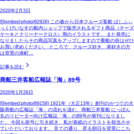
2020年2月3日
![](embed:photo/92926) この春から日本クルーズ客船 ぱしふぃ
っくびいなすの船内ショップで販売されるギフト商品（チーズ
ケーキとクリーナークロス）用のイラストです。 また発売に
なりましたらその商品写真をアップしますので乗船の折はぜひ
お買い求めください。 ところで、クルーズ好き、港好きの方
は背景の港町…
記事を読む
商船三井客船広報誌「海」89号
2020年1月26日
![](embed:photo/89158) 1921年（大正13年）創刊のかつての大
阪商船の広報誌「海」の流れを汲む、商船三井客船 にっぽん
丸のリピーター向け広報誌「海」の89号が発刊になりまし
た。 今回も前号に引き続き、私が表紙のイラストを担当させ
ていただいております。 見ての通り、昇る朝日を背景にこち