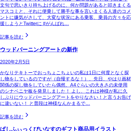
文句で思いきり持ち上げるのに、何か問題があると叩きまくる
マスコミと、それに便乗して勝手な事を言いまくる人達のコメ
ントに嫌気がさして、大変な状況にある乗客、乗員の方々を応
援しようとTwitterに #がんばれ…
記事を読む
ウッドバーニングアートの新作
2020年2月5日
かなりテキトーでおっちょこちょいの私は1日に何度となく探
し物をしているのですが（自慢するな！）、先日、やはり画材
関係の探し物をしていたら偶然、A4ぐらいの大きさの未使用
のシナベニヤ板を発見しました！ よし、これは神様が私に久
しぶりにウッドバーニングアートをやりなさい！と言うお告げ
に違いない！ と普段は神様なんかまるで…
記事を読む
ぱしふぃっくびいなすのギフト商品用イラスト