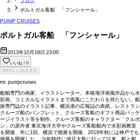
ブログ
ポルトガル客船 「フンシャール」
PUNIP CRUISES
ポルトガル客船 「フンシャール」
2013年10月18日 23:00
いいね！
0
0件のいいねを見る
mr. punipcruises
船舶専門の画家、イラストレーター。本格海洋画風作品から水
彩画、コミカルなイラストまで画風にこだわりを持たない。船
旅専門誌のイラスト記事、横浜港の広報誌の表紙、レストラン
クルーズ船のパンフレット、クルーズ客船のギフト商品パッケ
ージイラスト等を制作。クルーズ客船のキャラクター「クルボ
ン」の原作者 東京海洋大学やクルーズ客船船内で水彩画教室
を開催、年に1回、横浜で個展を開催、2019年秋には神戸でも
個展を開催した。 少年時代に伊豆大島に行って以来、船と船