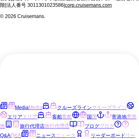
階
|
法人番号
3011301023586
|
corp.cruisemans.com
©
2026
Cruisemans.
Media
Media
クルーズライン
クルーズライン
エリア
エリア
客船
客船
国
国
寄港地
寄港
地
旅行代理店
旅行代理店
ブログ
ブログ
Q&A
Q&A
ニュース
ニュース
リーダーボード
リー