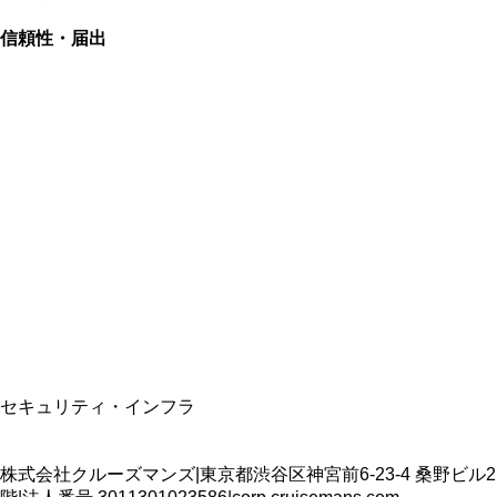
信頼性・届出
総合旅行業務取扱管理者
資格保有
適格請求書発行事業者
T3011301023586
SSL/TLS暗号化通信
セキュリティ・インフラ
株式会社クルーズマンズ
|
東京都渋谷区神宮前6-23-4 桑野ビル2