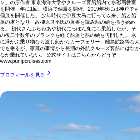
ン」の原作者 東京海洋大学やクルーズ客船船内で水彩画教室
を開催、年に1回、横浜で個展を開催、2019年秋には神戸でも
個展を開催した。 少年時代に伊豆大島に行って以来、船と船
旅の虜となり、故柳原良平氏の著書を読み船の絵を描き始め
る。 初代さんふらわあや初代にっぽん丸にも乗船したが、そ
の後二十数年のブランクを経て船旅と船の絵を再開した。 水
に浮かぶ乗り物なら渡し船からカーフェリー、離島航路等なん
でも乗るが、家庭の事情から長期の外航クルーズ客船にはなか
なか乗れていない。 公式サイトはこちらからどうぞ
www.punipcruises.com
プロフィールを見る