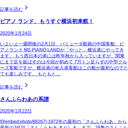
記事を読む
ピアノ ランド、もうすぐ横浜初来航！
2020年1月24日
いよいよ一週間後の2月1日、バミューダ船籍の中国客船、ピ
アノランド MS PIANO LANDが「やっと」横浜港にやってき
ます。 もう西日本の港には昨年秋から入っていますが、関東
にまで足を延ばすのは今回が初めて 7万トン足らずの中型クル
ーズ客船ですが、横浜港の初入港客船はこの船が最初なのでと
ても楽しみです。 もともと…
記事を読む
さんふらわあの系譜
2020年1月22日
![](embed:photo/88267) 1972年の最初の「さんふらわあ」から
最新の2代目「さんふらわあ きりしま」まで、28隻のさんふら