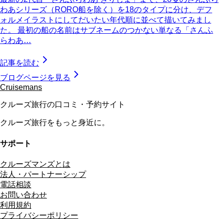
わあシリーズ（RORO船を除く）を18のタイプに分け、デフ
ォルメイラストにしてだいたい年代順に並べて描いてみまし
た。 最初の船の名前はサブネームのつかない単なる「さんふ
らわあ…
記事を読む
ブログページを見る
Cruisemans
クルーズ旅行の口コミ・予約サイト
クルーズ旅行をもっと身近に。
サポート
クルーズマンズとは
法人・パートナーシップ
電話相談
お問い合わせ
利用規約
プライバシーポリシー