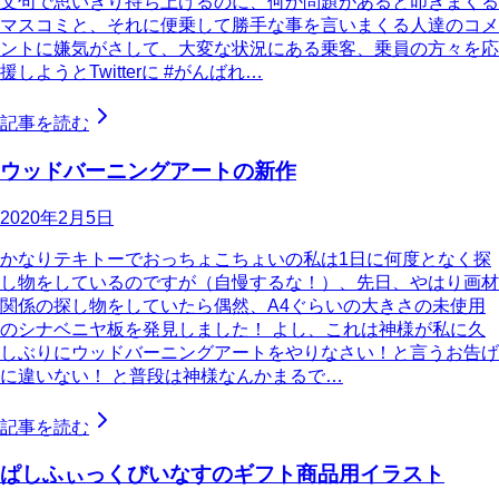
文句で思いきり持ち上げるのに、何か問題があると叩きまくる
マスコミと、それに便乗して勝手な事を言いまくる人達のコメ
ントに嫌気がさして、大変な状況にある乗客、乗員の方々を応
援しようとTwitterに #がんばれ…
記事を読む
ウッドバーニングアートの新作
2020年2月5日
かなりテキトーでおっちょこちょいの私は1日に何度となく探
し物をしているのですが（自慢するな！）、先日、やはり画材
関係の探し物をしていたら偶然、A4ぐらいの大きさの未使用
のシナベニヤ板を発見しました！ よし、これは神様が私に久
しぶりにウッドバーニングアートをやりなさい！と言うお告げ
に違いない！ と普段は神様なんかまるで…
記事を読む
ぱしふぃっくびいなすのギフト商品用イラスト