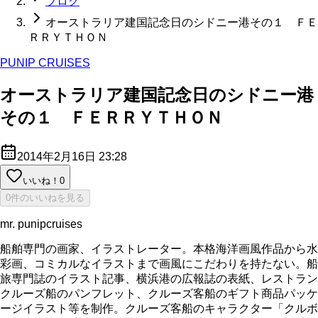
ブログ
オーストラリア建国記念日のシドニー港その１ ＦＥ
ＲＲＹＴＨＯＮ
PUNIP CRUISES
オーストラリア建国記念日のシドニー港
その１ ＦＥＲＲＹＴＨＯＮ
2014年2月16日 23:28
いいね！
0
0件のいいねを見る
mr. punipcruises
船舶専門の画家、イラストレーター。本格海洋画風作品から水
彩画、コミカルなイラストまで画風にこだわりを持たない。船
旅専門誌のイラスト記事、横浜港の広報誌の表紙、レストラン
クルーズ船のパンフレット、クルーズ客船のギフト商品パッケ
ージイラスト等を制作。クルーズ客船のキャラクター「クルボ