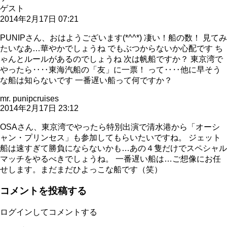
ゲスト
2014年2月17日 07:21
PUNIPさん、おはようございます(*^^*) 凄い！船の数！ 見てみ
たいなあ…華やかでしょうね でもぶつからないか心配です ち
ゃんとルールがあるのでしょうね 次は帆船ですか？ 東京湾で
やったら‥‥東海汽船の「友」に一票！ って‥‥他に早そう
な船は知らないです 一番遅い船って何ですか？
mr. punipcruises
2014年2月17日 23:12
OSAさん、東京湾でやったら特別出演で清水港から「オーシ
ャン・プリンセス」も参加してもらいたいですね。 ジェット
船は速すぎて勝負にならないかも…あの４隻だけでスペシャル
マッチをやるべきでしょうね。 一番遅い船は…ご想像にお任
せします。まだまだひよっこな船です（笑）
コメントを投稿する
ログインしてコメントする