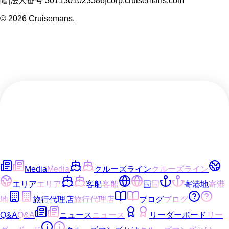
階
|
法人番号
3011301023586
|
corp.cruisemans.com
©
2026
Cruisemans.
Media
Media
クルーズライン
クルーズライン
エリア
エリア
客船
客船
国
国
寄港地
寄港
地
旅行代理店
旅行代理店
ブログ
ブログ
Q&A
Q&A
ニュース
ニュース
リーダーボード
リー