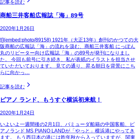
記事を読む
商船三井客船広報誌「海」89号
2020年1月26日
![](embed:photo/89158) 1921年（大正13年）創刊のかつての大
阪商船の広報誌「海」の流れを汲む、商船三井客船 にっぽん
丸のリピーター向け広報誌「海」の89号が発刊になりまし
た。 今回も前号に引き続き、私が表紙のイラストを担当させ
ていただいております。 見ての通り、昇る朝日を背景にこち
らに向かっ…
記事を読む
ピアノ ランド、もうすぐ横浜初来航！
2020年1月24日
いよいよ一週間後の2月1日、バミューダ船籍の中国客船、ピ
アノランド MS PIANO LANDが「やっと」横浜港にやってき
ます。 もう西日本の港には昨年秋から入っていますが、関東