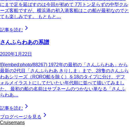
にまで足を延ばすのは今回が初めて 7万トン足らずの中型クル
ーズ客船ですが、横浜港の初入港客船はこの船が最初なのでと
ても楽しみです。 もともと…
記事を読む
さんふらわあの系譜
2020年1月22日
![](embed:photo/88267) 1972年の最初の「さんふらわあ」から
最新の2代目「さんふらわあ きりしま」まで、28隻のさんふら
わあシリーズ（RORO船を除く）を18のタイプに分け、デフ
ォルメイラストにしてだいたい年代順に並べて描いてみまし
た。 最初の船の名前はサブネームのつかない単なる「さんふ
らわあ…
記事を読む
ブログページを見る
Cruisemans