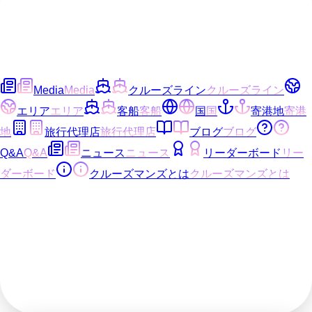
Media
Media
クルーズライン
クルーズライン
エリア
エリア
客船
客船
国
国
寄港地
寄港
地
旅行代理店
旅行代理店
ブログ
ブログ
Q&A
Q&A
ニュース
ニュース
リーダーボード
リー
ダーボード
クルーズマンズとは
クルーズマンズとは