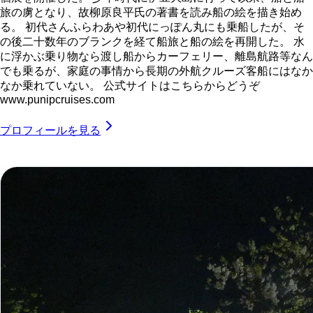
旅の虜となり、故柳原良平氏の著書を読み船の絵を描き始め
る。 初代さんふらわあや初代にっぽん丸にも乗船したが、そ
の後二十数年のブランクを経て船旅と船の絵を再開した。 水
に浮かぶ乗り物なら渡し船からカーフェリー、離島航路等なん
でも乗るが、家庭の事情から長期の外航クルーズ客船にはなか
なか乗れていない。 公式サイトはこちらからどうぞ
www.punipcruises.com
プロフィールを見る