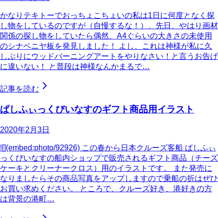
かなりテキトーでおっちょこちょいの私は1日に何度となく探
し物をしているのですが（自慢するな！）、先日、やはり画材
関係の探し物をしていたら偶然、A4ぐらいの大きさの未使用
のシナベニヤ板を発見しました！ よし、これは神様が私に久
しぶりにウッドバーニングアートをやりなさい！と言うお告げ
に違いない！ と普段は神様なんかまるで…
記事を読む
ぱしふぃっくびいなすのギフト商品用イラスト
2020年2月3日
![](embed:photo/92926) この春から日本クルーズ客船 ぱしふぃ
っくびいなすの船内ショップで販売されるギフト商品（チーズ
ケーキとクリーナークロス）用のイラストです。 また発売に
なりましたらその商品写真をアップしますので乗船の折はぜひ
お買い求めください。 ところで、クルーズ好き、港好きの方
は背景の港町…