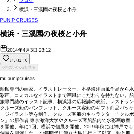
ブログ
横浜・三溪園の夜桜と小舟
PUNIP CRUISES
横浜・三溪園の夜桜と小舟
2014年4月3日 23:12
いいね！
0
0件のいいねを見る
mr. punipcruises
船舶専門の画家、イラストレーター。本格海洋画風作品から水
彩画、コミカルなイラストまで画風にこだわりを持たない。船
旅専門誌のイラスト記事、横浜港の広報誌の表紙、レストラン
クルーズ船のパンフレット、クルーズ客船のギフト商品パッケ
ージイラスト等を制作。クルーズ客船のキャラクター「クルボ
ン」の原作者 東京海洋大学やクルーズ客船船内で水彩画教室
を開催、年に1回、横浜で個展を開催、2019年秋には神戸でも
個展を開催した。 少年時代に伊豆大島に行って以来、船と船