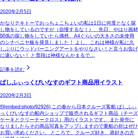
2020年2月5日
かなりテキトーでおっちょこちょいの私は1日に何度となく探
し物をしているのですが（自慢するな！）、先日、やはり画材
関係の探し物をしていたら偶然、A4ぐらいの大きさの未使用
のシナベニヤ板を発見しました！ よし、これは神様が私に久
しぶりにウッドバーニングアートをやりなさい！と言うお告げ
に違いない！ と普段は神様なんかまるで…
記事を読む
ぱしふぃっくびいなすのギフト商品用イラスト
2020年2月3日
![](embed:photo/92926) この春から日本クルーズ客船 ぱしふぃ
っくびいなすの船内ショップで販売されるギフト商品（チーズ
ケーキとクリーナークロス）用のイラストです。 また発売に
なりましたらその商品写真をアップしますので乗船の折はぜひ
お買い求めください。 ところで、クルーズ好き、港好きの方