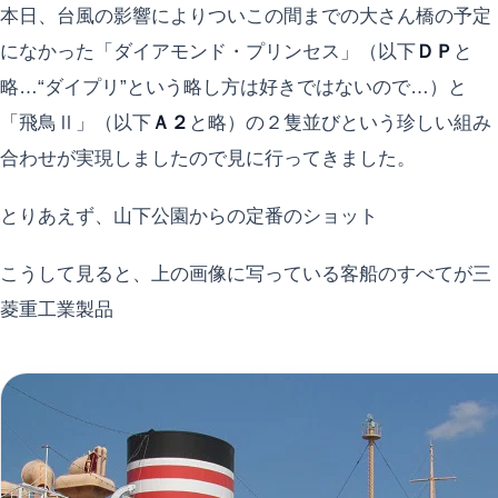
本日、台風の影響によりついこの間までの大さん橋の予定
になかった「ダイアモンド・プリンセス」（以下
ＤＰ
と
略…“ダイプリ”という略し方は好きではないので…）と
「飛鳥Ⅱ」（以下
Ａ２
と略）の２隻並びという珍しい組み
合わせが実現しましたので見に行ってきました。
とりあえず、山下公園からの定番のショット
こうして見ると、上の画像に写っている客船のすべてが三
菱重工業製品