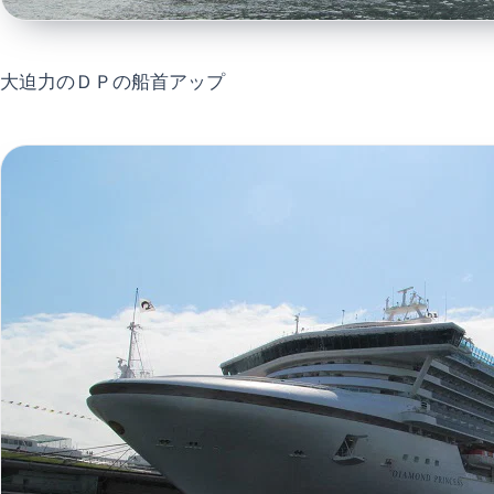
大迫力のＤＰの船首アップ