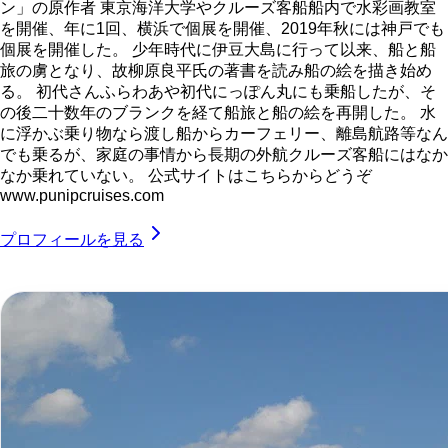
ン」の原作者 東京海洋大学やクルーズ客船船内で水彩画教室
を開催、年に1回、横浜で個展を開催、2019年秋には神戸でも
個展を開催した。 少年時代に伊豆大島に行って以来、船と船
旅の虜となり、故柳原良平氏の著書を読み船の絵を描き始め
る。 初代さんふらわあや初代にっぽん丸にも乗船したが、そ
の後二十数年のブランクを経て船旅と船の絵を再開した。 水
に浮かぶ乗り物なら渡し船からカーフェリー、離島航路等なん
でも乗るが、家庭の事情から長期の外航クルーズ客船にはなか
なか乗れていない。 公式サイトはこちらからどうぞ
www.punipcruises.com
プロフィールを見る