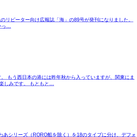
にっぽん丸のリピーター向け広報誌「海」の89号が発刊になりました。
かっ…
ます。 もう西日本の港には昨年秋から入っていますが、関東にま
楽しみです。 もともと…
さんふらわあシリーズ（RORO船を除く）を18のタイプに分け、デフォ