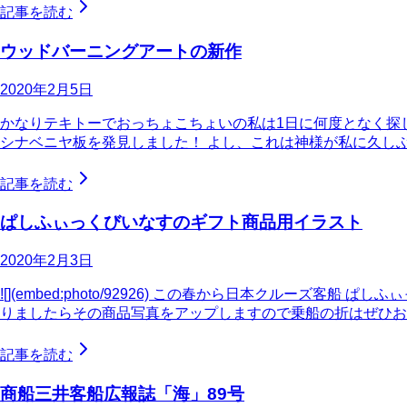
記事を読む
ウッドバーニングアートの新作
2020年2月5日
かなりテキトーでおっちょこちょいの私は1日に何度となく探
シナベニヤ板を発見しました！ よし、これは神様が私に久し
記事を読む
ぱしふぃっくびいなすのギフト商品用イラスト
2020年2月3日
![](embed:photo/92926) この春から日本クル
りましたらその商品写真をアップしますので乗船の折はぜひお
記事を読む
商船三井客船広報誌「海」89号