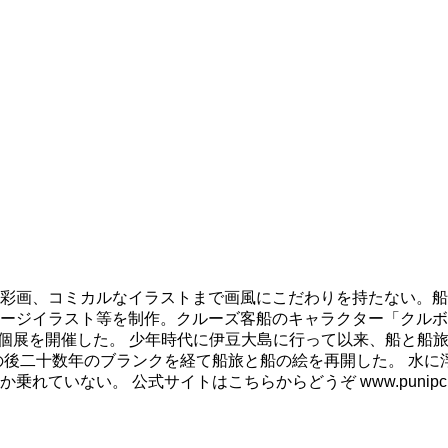
彩画、コミカルなイラストまで画風にこだわりを持たない。船
ージイラスト等を制作。クルーズ客船のキャラクター「クルボ
も個展を開催した。 少年時代に伊豆大島に行って以来、船と船
の後二十数年のブランクを経て船旅と船の絵を再開した。 水に
ない。 公式サイトはこちらからどうぞ www.punipcruis