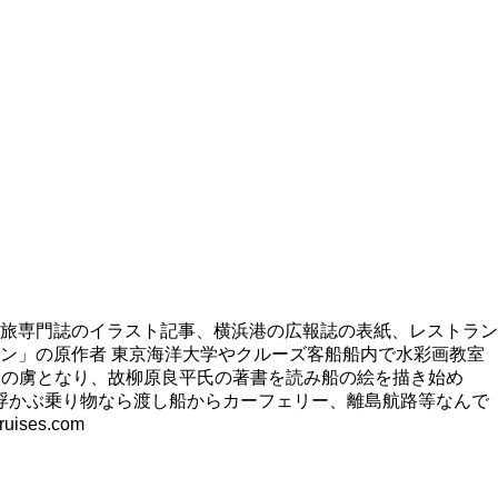
旅専門誌のイラスト記事、横浜港の広報誌の表紙、レストラン
ン」の原作者 東京海洋大学やクルーズ客船船内で水彩画教室
旅の虜となり、故柳原良平氏の著書を読み船の絵を描き始め
浮かぶ乗り物なら渡し船からカーフェリー、離島航路等なんで
es.com