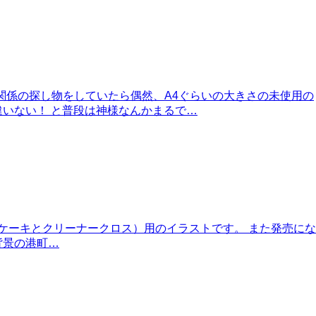
関係の探し物をしていたら偶然、A4ぐらいの大きさの未使用の
いない！ と普段は神様なんかまるで…
（チーズケーキとクリーナークロス）用のイラストです。 また発売にな
背景の港町…