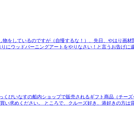
し物をしているのですが（自慢するな！）、先日、やはり画材
ぶりにウッドバーニングアートをやりなさい！と言うお告げに違
ーズ客船 ぱしふぃっくびいなすの船内ショップで販売されるギフト商品
買い求めください。 ところで、クルーズ好き、港好きの方は