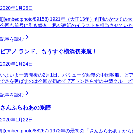
2020年1月26日
![](embed:photo/89158) 1921年（大正13
今回も前号に引き続き、私が表紙のイラストを担当させていた
記事を読む
ピアノ ランド、もうすぐ横浜初来航！
2020年1月24日
いよいよ一週間後の2月1日、バミューダ船籍の中国客船、ピアノ
で足を延ばすのは今回が初めて 7万トン足らずの中型クルー
記事を読む
さんふらわあの系譜
2020年1月22日
![](embed:photo/88267) 1972年の最初の「さ