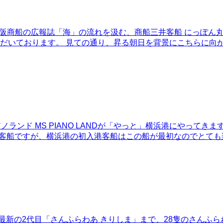
年）創刊のかつての大阪商船の広報誌「海」の流れを汲む、商船三井客船 
だいております。 見ての通り、昇る朝日を背景にこちらに向
ランド MS PIANO LANDが「やっと」横浜港にやってき
ズ客船ですが、横浜港の初入港客船はこの船が最初なのでとても
んふらわあ」から最新の2代目「さんふらわあ きりしま」まで、28隻の