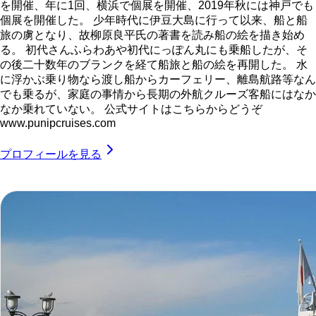
を開催、年に1回、横浜で個展を開催、2019年秋には神戸でも
個展を開催した。 少年時代に伊豆大島に行って以来、船と船
旅の虜となり、故柳原良平氏の著書を読み船の絵を描き始め
る。 初代さんふらわあや初代にっぽん丸にも乗船したが、そ
の後二十数年のブランクを経て船旅と船の絵を再開した。 水
に浮かぶ乗り物なら渡し船からカーフェリー、離島航路等なん
でも乗るが、家庭の事情から長期の外航クルーズ客船にはなか
なか乗れていない。 公式サイトはこちらからどうぞ
www.punipcruises.com
プロフィールを見る