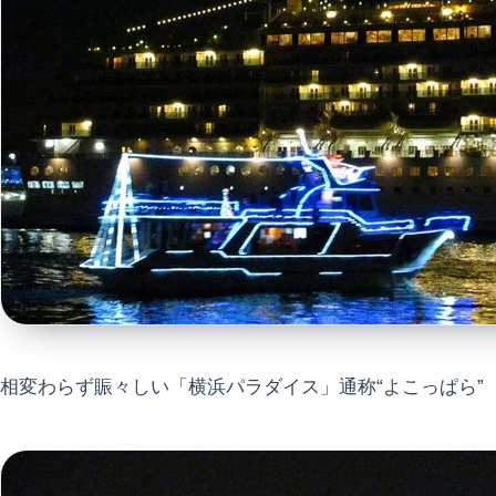
相変わらず賑々しい「横浜パラダイス」通称“よこっぱら”