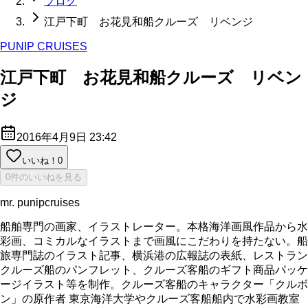
ブログ
江戸下町 お花見和船クルーズ リベンジ
PUNIP CRUISES
江戸下町 お花見和船クルーズ リベン
ジ
2016年4月9日 23:42
いいね！
0
0件のいいねを見る
mr. punipcruises
船舶専門の画家、イラストレーター。本格海洋画風作品から水
彩画、コミカルなイラストまで画風にこだわりを持たない。船
旅専門誌のイラスト記事、横浜港の広報誌の表紙、レストラン
クルーズ船のパンフレット、クルーズ客船のギフト商品パッケ
ージイラスト等を制作。クルーズ客船のキャラクター「クルボ
ン」の原作者 東京海洋大学やクルーズ客船船内で水彩画教室