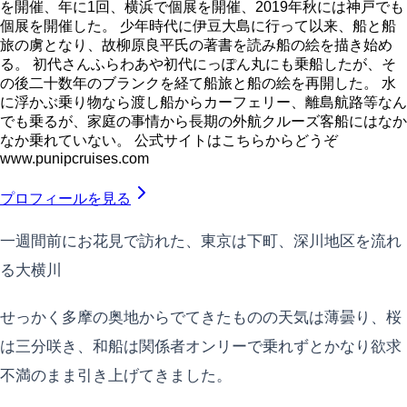
を開催、年に1回、横浜で個展を開催、2019年秋には神戸でも
個展を開催した。 少年時代に伊豆大島に行って以来、船と船
旅の虜となり、故柳原良平氏の著書を読み船の絵を描き始め
る。 初代さんふらわあや初代にっぽん丸にも乗船したが、そ
の後二十数年のブランクを経て船旅と船の絵を再開した。 水
に浮かぶ乗り物なら渡し船からカーフェリー、離島航路等なん
でも乗るが、家庭の事情から長期の外航クルーズ客船にはなか
なか乗れていない。 公式サイトはこちらからどうぞ
www.punipcruises.com
プロフィールを見る
一週間前にお花見で訪れた、東京は下町、深川地区を流れ
る大横川
せっかく多摩の奥地からでてきたものの天気は薄曇り、桜
は三分咲き、和船は関係者オンリーで乗れずとかなり欲求
不満のまま引き上げてきました。