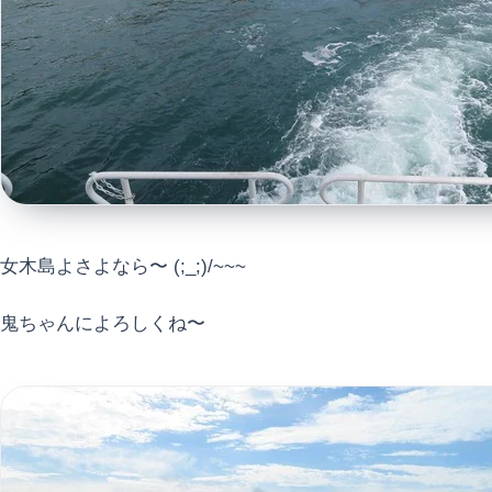
女木島よさよなら〜 (;_;)/~~~
鬼ちゃんによろしくね〜