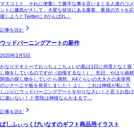
マスコミと、それに便乗して勝手な事を言いまくる人達のコメ
ントに嫌気がさして、大変な状況にある乗客、乗員の方々を応
援しようとTwitterに #がんばれ…
記事を読む
ウッドバーニングアートの新作
2020年2月5日
かなりテキトーでおっちょこちょいの私は1日に何度となく探
し物をしているのですが（自慢するな！）、先日、やはり画材
関係の探し物をしていたら偶然、A4ぐらいの大きさの未使用
のシナベニヤ板を発見しました！ よし、これは神様が私に久
しぶりにウッドバーニングアートをやりなさい！と言うお告げ
に違いない！ と普段は神様なんかまるで…
記事を読む
ぱしふぃっくびいなすのギフト商品用イラスト