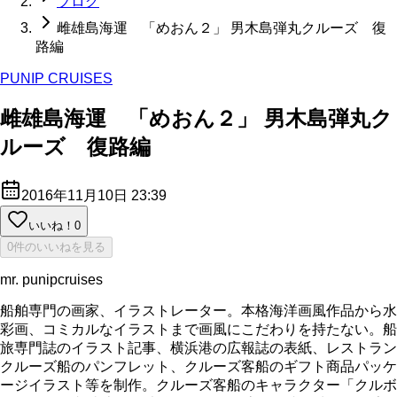
ブログ
雌雄島海運 「めおん２」 男木島弾丸クルーズ 復
路編
PUNIP CRUISES
雌雄島海運 「めおん２」 男木島弾丸ク
ルーズ 復路編
2016年11月10日 23:39
いいね！
0
0件のいいねを見る
mr. punipcruises
船舶専門の画家、イラストレーター。本格海洋画風作品から水
彩画、コミカルなイラストまで画風にこだわりを持たない。船
旅専門誌のイラスト記事、横浜港の広報誌の表紙、レストラン
クルーズ船のパンフレット、クルーズ客船のギフト商品パッケ
ージイラスト等を制作。クルーズ客船のキャラクター「クルボ