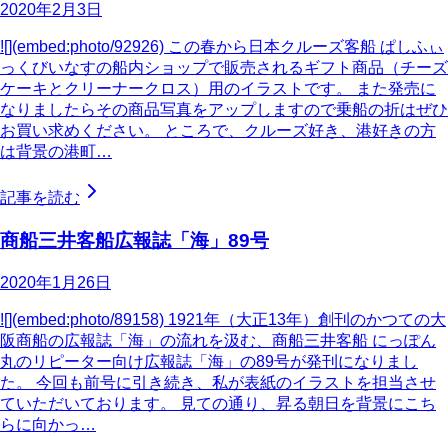
2020年2月3日
![](embed:photo/92926) この春から日本クルーズ客船 ぱしふぃ
っくびいなすの船内ショップで販売されるギフト商品（チーズ
ケーキとクリーナークロス）用のイラストです。 また発売に
なりましたらその商品写真をアップしますので乗船の折はぜひ
お買い求めください。 ところで、クルーズ好き、港好きの方
は背景の港町…
記事を読む
商船三井客船広報誌「海」89号
2020年1月26日
![](embed:photo/89158) 1921年（大正13年）創刊のかつての大
阪商船の広報誌「海」の流れを汲む、商船三井客船 にっぽん
丸のリピーター向け広報誌「海」の89号が発刊になりまし
た。 今回も前号に引き続き、私が表紙のイラストを担当させ
ていただいております。 見ての通り、昇る朝日を背景にこち
らに向かっ…