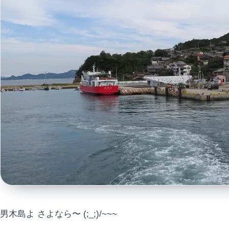
男木島よ さよなら〜 (;_;)/~~~