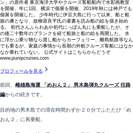
ン」の原作者 東京海洋大学やクルーズ客船船内で水彩画教室
を開催、年に1回、横浜で個展を開催、2019年秋には神戸でも
個展を開催した。 少年時代に伊豆大島に行って以来、船と船
旅の虜となり、故柳原良平氏の著書を読み船の絵を描き始め
る。 初代さんふらわあや初代にっぽん丸にも乗船したが、そ
の後二十数年のブランクを経て船旅と船の絵を再開した。 水
に浮かぶ乗り物なら渡し船からカーフェリー、離島航路等なん
でも乗るが、家庭の事情から長期の外航クルーズ客船にはなか
なか乗れていない。 公式サイトはこちらからどうぞ
www.punipcruises.com
プロフィールを見る
前回、
雌雄島海運 「めおん２」 男木島弾丸クルーズ 往路
編
からの続きです。
目的地の男木島での滞在時間わずか２０分でふたたび「め
おん２」に再乗船。