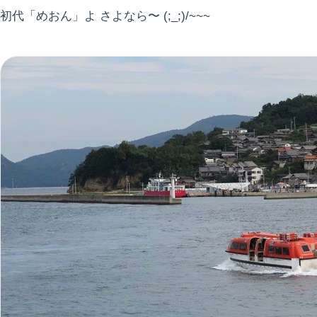
初代「めおん」よ さよなら〜 (;_;)/~~~